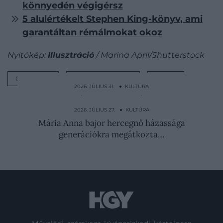
könnyedén végigérsz
5 alulértékelt Stephen King-könyv, ami
garantáltan rémálmokat okoz
Nyitókép:
Illusztráció
/ Marina April/Shutterstock
OLVASÁS
KÖNYVAJÁNLÓ
LISTA
2026. JÚLIUS 31. ● KULTÚRA
Magyar lányért vonult háborúba a
Monarchia egyetlen afrikai…
2026. JÚLIUS 27. ● KULTÚRA
Mária Anna bajor hercegnő házassága
generációkra megátkozta…