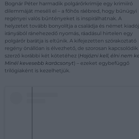
Bognár Péter harmadik polgárőrkrimije egy krimiíró
dilemmáját meséli el – a főhős ráébred, hogy bűnügyi
regényei valós bűntényeket is inspirálhatnak. A
helyzetet tovább bonyolítja a családja és német kiadó
irányából ránehezedő nyomás, ráadásul hirtelen egy
polgárőr barátja is eltűnik. A kifejezetten szórakoztató
regény önállóan is élvezhető, de szorosan kapcsolódik
szerző korábbi két kötetéhez (
Hajózni kell, élni nem kel
Minél kevesebb karácsonyt
) – ezeket egybefüggő
trilógiaként is kezelhetjük.