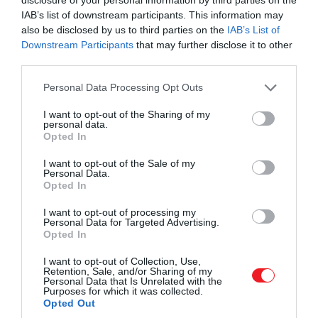
You Yeong-Gwang: Az esőpiac
IAB’s list of downstream participants. This information may
also be disclosed by us to third parties on the
IAB’s List of
Downstream Participants
that may further disclose it to other
A 1984-ben született dél-koreai You Yeong-Gwang
third parties.
ételfutárként dolgozott,
Az esőpiacot
emellett,
Please note that this website/app uses one or more Google
szabadidejében írta meg – a regény pedig
Personal Data Processing Opt Outs
services and may gather and store information including but
megváltoztatta az életét, hiszen nemzetköri bestselle
not limited to your visit or usage behaviour. You may click to
I want to opt-out of the Sharing of my
lett. Története a titokzatos Esőpiac körül forog, amely
personal data.
grant or deny consent to Google and its third-party tags to
Opted In
csak meghívóval látogatható. Serin, egy szűkös
use your data for below specified purposes in below Google
körülmények között élő fiatal lány megkapja a belépőt
consent section.
I want to opt-out of the Sale of my
és lehetősége nyílik a számára tökéletes élet
Personal Data.
Opted In
kiválasztására – de csupán egy hét áll rendelkezésére, 
ha nem találja meg álmai életét, örökre a piac
I want to opt-out of processing my
fogságában ragad. A regény misztikus és érzelmes
Personal Data for Targeted Advertising.
Opted In
történet a választási lehetőségeinkről, a vágyainkról é
az azokkal járó kockázatokról.
I want to opt-out of Collection, Use,
Retention, Sale, and/or Sharing of my
Personal Data that Is Unrelated with the
Purposes for which it was collected.
Opted Out