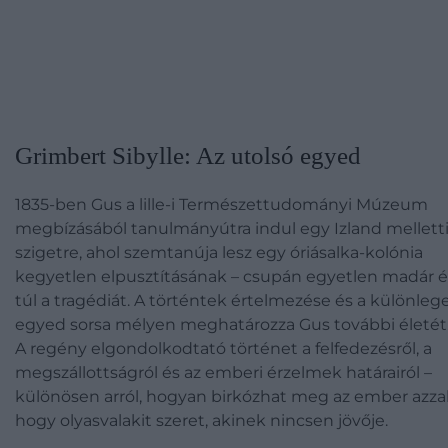
Grimbert Sibylle: Az utolsó egyed
1835-ben Gus a lille-i Természettudományi Múzeum
megbízásából tanulmányútra indul egy Izland mellett
szigetre, ahol szemtanúja lesz egy óriásalka-kolónia
kegyetlen elpusztításának – csupán egyetlen madár él
túl a tragédiát. A történtek értelmezése és a különleg
egyed sorsa mélyen meghatározza Gus további életét
A regény elgondolkodtató történet a felfedezésről, a
megszállottságról és az emberi érzelmek határairól –
különösen arról, hogyan birkózhat meg az ember azzal
hogy olyasvalakit szeret, akinek nincsen jövője.