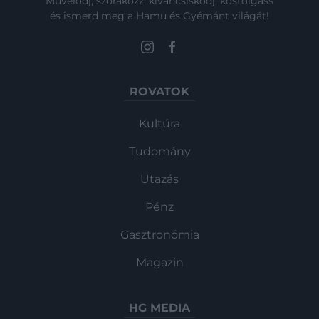
Művelődj, szórakozz, kíváncsiskodj, kóstolgass
és ismerd meg a Hamu és Gyémánt világát!
ROVATOK
Kultúra
Tudomány
Utazás
Pénz
Gasztronómia
Magazin
HG MEDIA