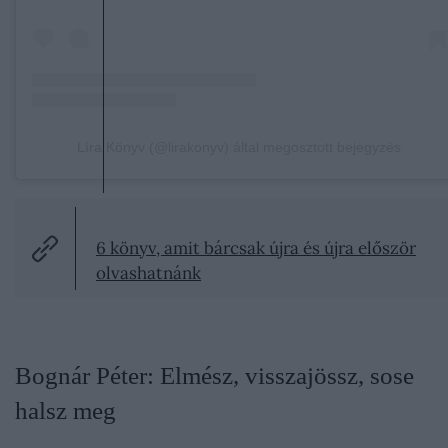
Líra Könyv (@lirakonyv) által megosztott bejegyzés
6 könyv, amit bárcsak újra és újra először
olvashatnánk
Bognár Péter: Elmész, visszajössz, sose
halsz meg