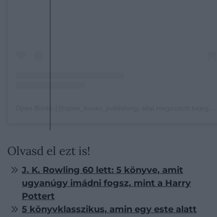
Open Books (@open_books_publishing) által megosztott bejegyzés
Olvasd el ezt is!
J. K. Rowling 60 lett: 5 könyve, amit
ugyanúgy imádni fogsz, mint a Harry
Pottert
5 könyvklasszikus, amin egy este alatt