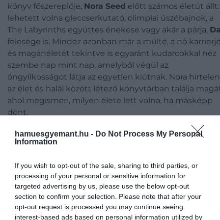
könyv főszereplője,
Nora Seed
előtt számos életút állt:
lehetett volna gleccserkutató, olimpiai úszóbajnok, a
The Labyrinths együttes énekese vagy akár a párja,
D
felesége is. Mindez azonban már a múlté, a nő karrierj
és magánéletét tekintve is egyaránt kudarcokkal néz
szembe nap mint nap, amelyből végül az
öngyilkosságot látja az egyetlen kiútnak. Nora hirtelen
az élet és halál között létező könyvtárban találja magát
ahol megismeri, milyen élete lett volna, ha másképp
dönt.
hamuesgyemant.hu -
Do Not Process My Personal
4. J. K. Rowling – Harry Potter és a bölcse
Information
köve
If you wish to opt-out of the sale, sharing to third parties, or
processing of your personal or sensitive information for
targeted advertising by us, please use the below opt-out
section to confirm your selection. Please note that after your
opt-out request is processed you may continue seeing
interest-based ads based on personal information utilized by