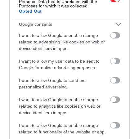
varázsló és felvételt nyert egy mágikus iskolába. Harry
Personal Data that Is Unrelated with the
Purposes for which it was collected.
szembenéz szülei fájdalmas tragédiájával és barátaival
Opted Out
kiállnak az örök élet forrását kutató
Voldemorttal
, aki
rettegésben tartja a varázsvilágot.
Google consents
I want to allow Google to enable storage
Figyelmedbe ajánlom!
related to advertising like cookies on web or
Steven Spielberg több mint 40 éve
device identifiers in apps.
birtokolja ennek a Stephen King-regénynek
I want to allow my user data to be sent to
a jogait
Google for online advertising purposes.
I want to allow Google to send me
5. Daniel Keyes – Virágot Algernonnak
personalized advertising.
I want to allow Google to enable storage
related to analytics like cookies on web or
device identifiers in apps.
I want to allow Google to enable storage
related to functionality of the website or app.