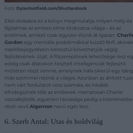
Fotó:
Dylanhatfield.com/Shutterstock
Első olvasásra ez a könyv megmutatja, milyen mély és
fájdalmas az emberi elme titokzatos világa – és az
érzelmek, amiket csak egyszer élünk át igazán.
Charli
Gordon
egy mentális problémákkal küzdő férfi, akine
naplóbejegyzésein keresztül követhetjük végig
fejlődésének útját. A főszereplőnek lehetősége lesz e
eddig csak állatokon tesztelt intelligenciát fejlesztő
műtéten részt vennie, amelynek hála sikerül egy idei
más szemmel néznie a világra. Azonban az áhított tud
nem várt fordulatot vesz számára, és inkább
elhidegülnek tőle az emberek. Hamarosan Charlie
visszafejlődik, egyetlen társasága pedig a kísérletekb
részt vevő
Algernon
nevű egér lesz.
6. Szerb Antal: Utas és holdvilág