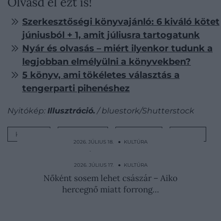
Olvasd el ezt is!
Szerkesztőségi könyvajánló: 6 kiváló kötet
júniusból + 1, amit júliusra tartogatunk
Nyár és olvasás – miért ilyenkor tudunk a
legjobban elmélyülni a könyvekben?
5 könyv, ami tökéletes választás a
tengerparti pihenéshez
Nyitókép:
Illusztráció.
/ bluestork/Shutterstock
KÖNYV
OLVASÁS
AJÁNLÓ
LISTA
2026. JÚLIUS 18. ● KULTÚRA
Koporsó sem járt nekik – ez történt VIII.
Henrik kivégzett…
2026. JÚLIUS 17. ● KULTÚRA
Nőként sosem lehet császár – Aiko
hercegnő miatt forrong…