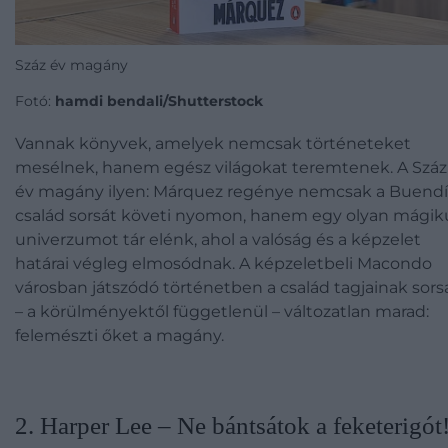
Száz év magány
Fotó:
hamdi bendali/Shutterstock
Vannak könyvek, amelyek nemcsak történeteket
mesélnek, hanem egész világokat teremtenek. A Száz
év magány ilyen: Márquez regénye nemcsak a Buend
család sorsát követi nyomon, hanem egy olyan mágik
univerzumot tár elénk, ahol a valóság és a képzelet
határai végleg elmosódnak. A képzeletbeli Macondo
városban játszódó történetben a család tagjainak sors
– a körülményektől függetlenül – változatlan marad:
felemészti őket a magány.
2. Harper Lee – Ne bántsátok a feketerigót