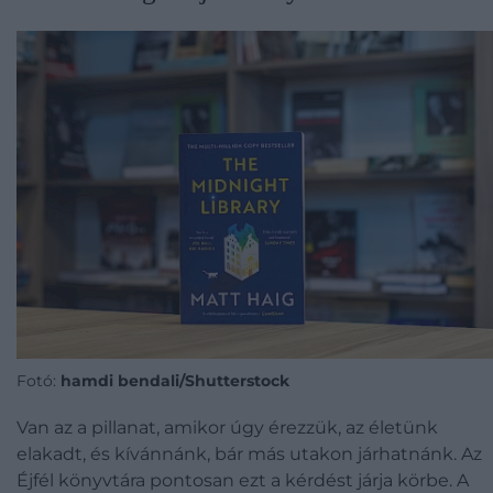
Fotó:
hamdi bendali/Shutterstock
Van az a pillanat, amikor úgy érezzük, az életünk
elakadt, és kívánnánk, bár más utakon járhatnánk. Az
Éjfél könyvtára pontosan ezt a kérdést járja körbe. A