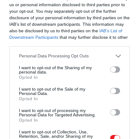
us or personal information disclosed to third parties prior to
your opt-out. You may separately opt-out of the further
disclosure of your personal information by third parties on the
IAB’s list of downstream participants. This information may
also be disclosed by us to third parties on the
IAB’s List of
Downstream Participants
that may further disclose it to other
third parties.
Please note that this website/app uses one or more Google
Personal Data Processing Opt Outs
services and may gather and store information including but
Fotó:
Doodeez/Shutterstock
not limited to your visit or usage behaviour. You may click to
I want to opt-out of the Sharing of my
personal data.
grant or deny consent to Google and its third-party tags to
Opted In
Van valami varázslatos abban, amikor egy történet
use your data for below specified purposes in below Google
consent section.
egyszerre szól a barátságról, bátorságról és a felnőtté
I want to opt-out of the Sale of my
Personal Data.
válásról – és mindezt egy olyan világban, ahol a varázsl
Opted In
a mindennapok része. A világhírű Harry Potter-
könyvsorozat első kötete a varázsvilágot és a kis túlélő
I want to opt-out of processing my
Personal Data for Targeted Advertising.
Harry Potter
első évét mutatja be a Roxfortban. A
Opted In
tizenegy éves fiúval sokáig megmagyarázhatatlan
I want to opt-out of Collection, Use,
dolgok történnek, még egy nap kiderül, hogy ő maga
Retention, Sale, and/or Sharing of my