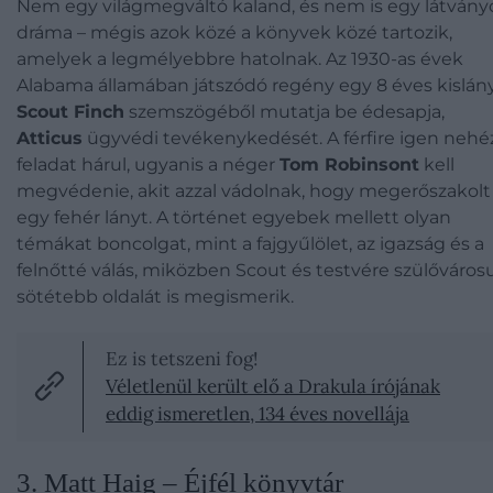
Nem egy világmegváltó kaland, és nem is egy látvány
dráma – mégis azok közé a könyvek közé tartozik,
amelyek a legmélyebbre hatolnak. Az 1930-as évek
Alabama államában játszódó regény egy 8 éves kislány
Scout Finch
szemszögéből mutatja be édesapja,
Atticus
ügyvédi tevékenykedését. A férfire igen nehé
feladat hárul, ugyanis a néger
Tom Robinsont
kell
megvédenie, akit azzal vádolnak, hogy megerőszakolt
egy fehér lányt. A történet egyebek mellett olyan
témákat boncolgat, mint a fajgyűlölet, az igazság és a
felnőtté válás, miközben Scout és testvére szülőváros
sötétebb oldalát is megismerik.
Ez is tetszeni fog!
Véletlenül került elő a Drakula írójának
eddig ismeretlen, 134 éves novellája
3. Matt Haig – Éjfél könyvtár