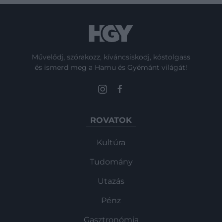
Művelődj, szórakozz, kíváncsiskodj, kóstolgass
és ismerd meg a Hamu és Gyémánt világát!
ROVATOK
Kultúra
Tudomány
Utazás
Pénz
Gasztronómia