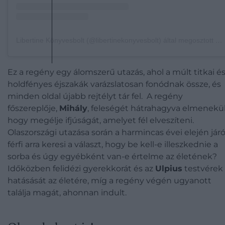
Libertine Könyvesbolt (@libertinekonyvesbolt) által megosztott bejegyzés
Ez a regény egy álomszerű utazás, ahol a múlt titkai és
holdfényes éjszakák varázslatosan fonódnak össze, és
minden oldal újabb rejtélyt tár fel. A regény
főszereplője,
Mihály
, feleségét hátrahagyva elmenekül
hogy megélje ifjúságát, amelyet fél elveszíteni.
Olaszországi utazása során a harmincas évei elején jár
férfi arra keresi a választ, hogy be kell-e illeszkednie a
sorba és úgy egyébként van-e értelme az életének?
Időközben felidézi gyerekkorát és az
Ulpius
testvérek
hatásását az életére, míg a regény végén ugyanott
találja magát, ahonnan indult.