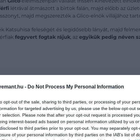
apán
Glico
élelmiszeripari vállalat frissen kinevezett eln
érfi
létrával átmászott a birtok falán, majd előbb az üz
szonyt, majd megszerezték a Glico-elnök villájához tart
ék Katsuhisa
feleségét és legidősebb lányát, majd felm
férfiak
fegyvert fogtak rájuk
, az
egyikük pedig néven sz
 Japánt, a törvényeket is átírták miatta
emant.hu -
Do Not Process My Personal Information
to opt-out of the sale, sharing to third parties, or processing of your per
 közben igyekeztek kerülni a túl nagy nyilvánosságot. 
formation for targeted advertising by us, please use the below opt-out s
hisa
esti rutinját, a pótkulcs helyét, a riasztórendsze
r selection. Please note that after your opt-out request is processed y
őjét különös telefonhívás ébresztette. A vonal túlsó vég
eing interest-based ads based on personal information utilized by us or
okat adott a tettesek váltságdíjat követelő levelének me
disclosed to third parties prior to your opt-out. You may separately opt-
losure of your personal information by third parties on the IAB’s list of
ták az elrablók, hogy a feleségét és a gyerekeit is elra