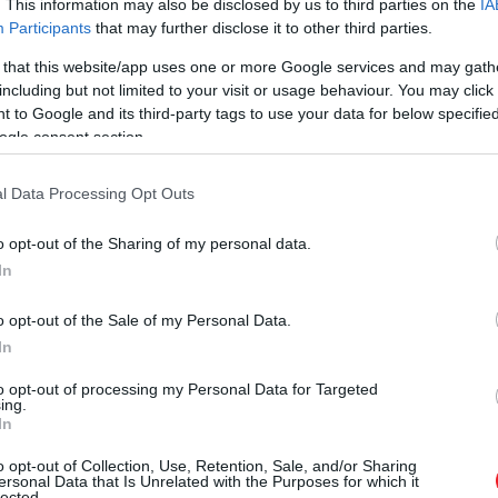
. This information may also be disclosed by us to third parties on the
IA
milliárd jent és 100 kilogramm aranyat
követeltek. A re
Participants
that may further disclose it to other third parties.
tták el, de végül senki sem vette fel azt. Az emberrabló
 that this website/app uses one or more Google services and may gath
kították a kapcsolatot.
including but not limited to your visit or usage behaviour. You may click 
 to Google and its third-party tags to use your data for below specifi
ogle consent section.
l Data Processing Opt Outs
o opt-out of the Sharing of my personal data.
In
o opt-out of the Sale of my Personal Data.
In
to opt-out of processing my Personal Data for Targeted
ing.
In
o opt-out of Collection, Use, Retention, Sale, and/or Sharing
ersonal Data that Is Unrelated with the Purposes for which it
lected.