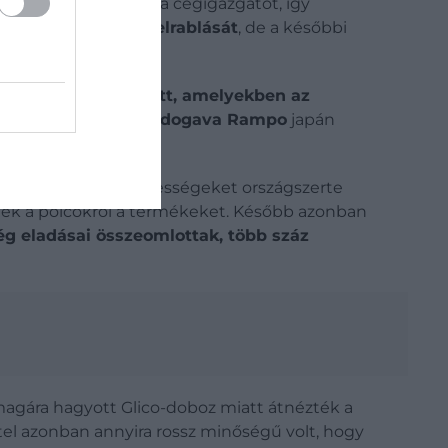
időre magára hagyta a cégigazgatót, így
dezte-e meg saját elrablását
, de a későbbi
pedig leveleket kapott, amelyekben az
örny” néven
, amely
Edogava Rampo
japán
-cianiddal
, és az édességeket országszerte
vették a polcokról a termékeket. Később azonban
ég eladásai összeomlottak, több száz
magára hagyott Glico-doboz miatt átnézték a
vétel azonban annyira rossz minőségű volt, hogy