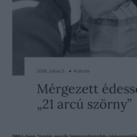
2026. július 5. ● Kultúra
Mérgezett édessé
„21 arcú szörny”
1984-ben Japán egyik leggazdagabb cégvezetőjét