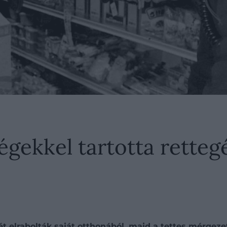
gekkel tartotta retteg
 elrabolták saját otthonából, majd a tettes mérgezet