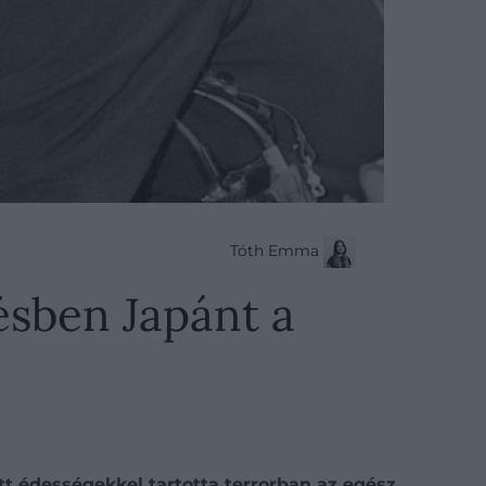
Tóth Emma
ésben Japánt a
t édességekkel tartotta terrorban az egész