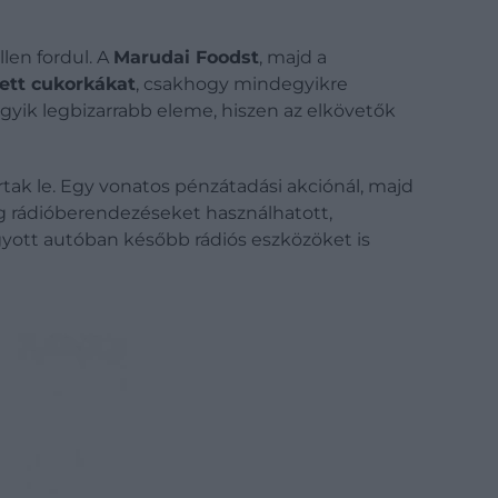
len fordul. A
Marudai Foodst
, majd a
ett cukorkákat
, csakhogy mindegyikre
egyik legbizarrabb eleme, hiszen az elkövetők
írtak le. Egy vonatos pénzátadási akciónál, majd
ólag rádióberendezéseket használhatott,
gyott autóban később rádiós eszközöket is