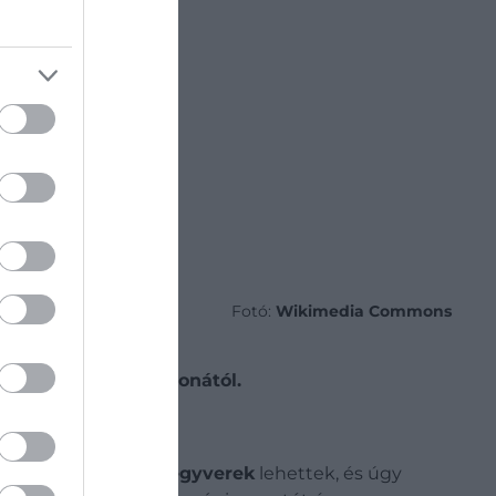
Fotó:
Wikimedia Commons
m messze saját otthonától.
erei szerinte
játékfegyverek
lehettek, és úgy