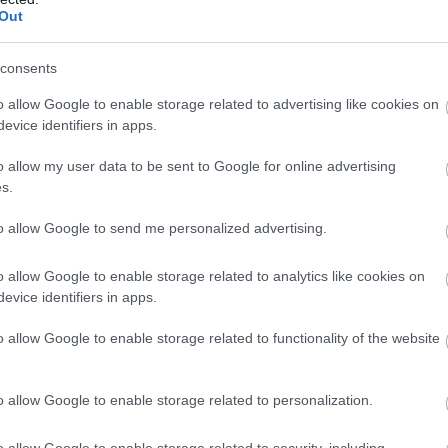
Out
consents
o allow Google to enable storage related to advertising like cookies on
evice identifiers in apps.
o allow my user data to be sent to Google for online advertising
s.
to allow Google to send me personalized advertising.
o allow Google to enable storage related to analytics like cookies on
evice identifiers in apps.
o allow Google to enable storage related to functionality of the website
szökött abból a raktárból, ahol fogva tartották, ne
o allow Google to enable storage related to personalization.
 később azt mondta a rendőröknek, hogy a támadók fegyv
o allow Google to enable storage related to security, including