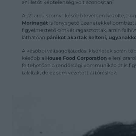
az illetőt képtelenség volt azonosítani.
A „21 arcú szörny” később levélben közölte, ho
Morinagát
is fenyegető üzenetekkel bombázták
figyelmeztető címkét ragasztottak, amin felhív
láthatóan
pánikot akartak kelteni, ugyanakk
A későbbi váltságdíjátadási kísérletek során tö
később a
House Food Corporation
elleni zsar
feltehetően a rendőrségi kommunikációt is fig
találtak, de ez sem vezetett áttöréshez.