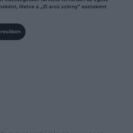
ként, illetve a „21 arcú szörny” eseteként
Keresőben