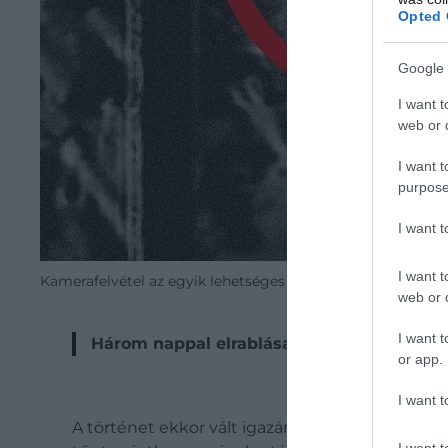
Opted 
Google 
I want t
web or d
I want t
purpose
I want 
I want t
Kamerafelvétel az egyik lehetséges elkövetőről
web or d
I want t
Három nappal elrablása után Katsuhisa meg
or app.
I want t
A történet ekkor vált igazán különössé. Ezaki
I want t