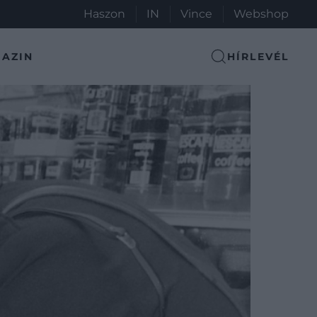
Haszon
IN
Vince
Webshop
AZIN
HÍRLEVÉL