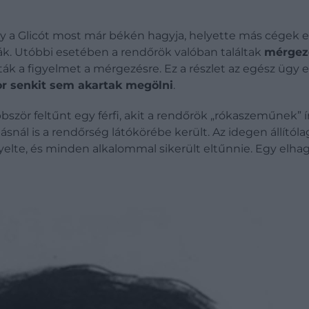
gy a Glicót most már békén hagyja, helyette más cégek el
. Utóbbi esetében a rendőrök valóban találtak
mérgez
ták a figyelmet a mérgezésre. Ez a részlet az egész ügy 
or senkit sem akartak megölni
.
bbször feltűnt egy férfi, akit a rendőrök „rókaszeműnek” 
olásnál is a rendőrség látókörébe került. Az idegen állít
yelte, és minden alkalommal sikerült eltűnnie. Egy elha