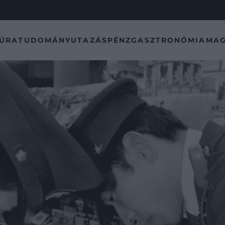
TÚRA
TUDOMÁNY
UTAZÁS
PÉNZ
GASZTRONÓMIA
MAG