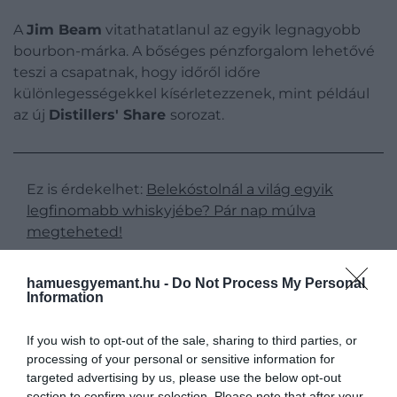
A
Jim Beam
vitathatatlanul az egyik legnagyobb
bourbon-márka. A bőséges pénzforgalom lehetővé
teszi a csapatnak, hogy időről időre
különlegességekkel kísérletezzenek, mint például
az új
Distillers' Share
sorozat.
Ez is érdekelhet:
Belekóstolnál a világ egyik
legfinomabb whiskyjébe? Pár nap múlva
megteheted!
hamuesgyemant.hu -
Do Not Process My Personal
Information
A Distillers' Share
Freddie Noe
alkotása, aki
nyolcadik generációs whiskykészítő a cégnél. Ő volt
If you wish to opt-out of the sale, sharing to third parties, or
a felelős az elmúlt évek legérdekesebb whiskyjeiért,
processing of your personal or sensitive information for
beleértve az egyedi keverékeket tartalmazó Little
targeted advertising by us, please use the below opt-out
Book termékcsaládot.
section to confirm your selection. Please note that after your