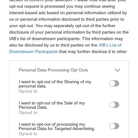
opt-out request is processed you may continue seeing
A Distillers' Share egy kísérleti whiskeysorozat,
interest-based ads based on personal information utilized by
amelyet évente körülbelül három-négy alkalommal
us or personal information disclosed to third parties prior to
your opt-out. You may separately opt-out of the further
adnak ki, és csak a főzde amerikai kirendeltségén
disclosure of your personal information by third parties on the
lehet megvásárolni (bár a másodlagos piacon is
IAB’s list of downstream participants. This information may
felbukkanhat).
also be disclosed by us to third parties on the
IAB’s List of
Downstream Participants
that may further disclose it to other
A Distillers' Share 01 - Toast Brown Rice az első
third parties.
kiadás, és ahogy a neve is mutatja, ez egy barna
Please note that this website/app uses one or more Google
rizsből készült, pirított hordóban elkészített
Personal Data Processing Opt Outs
services and may gather and store information including but
bourbon. Ez azonban nem az első alkalom, hogy
not limited to your visit or usage behaviour. You may click to
I want to opt-out of the Sharing of my
rizst használnak egy Beam whiskyben. Még 2015-
personal data.
grant or deny consent to Google and its third-party tags to
Opted In
ben jelent meg a Jim Beam Brown Rice Bourbon,
use your data for below specified purposes in below Google
egy 11 éves whisky, amely a
Harvest Bourbon
consent section.
I want to opt-out of the Sale of my
Collection
része volt. A 2020-ban megjelent Little
Personal Data.
Opted In
Book Chapter 4 pedig szintén egy barna rizsből
készült bourbont tartalmazott.
I want to opt-out of processing my
Personal Data for Targeted Advertising.
Opted In