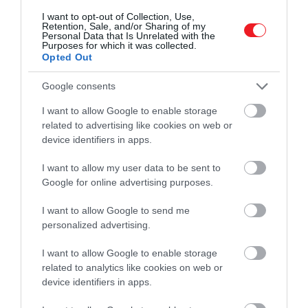
I want to opt-out of Collection, Use,
Ez is érdekelhet:
Öt tipp a whisky
Retention, Sale, and/or Sharing of my
Personal Data that Is Unrelated with the
szerelmeseinek
Purposes for which it was collected.
Opted Out
Google consents
Az ötéves bourbon pontos cefréjét tehát nem
közölték, csak annyit, hogy a rozs helyett barna rizst
I want to allow Google to enable storage
related to advertising like cookies on web or
használtak ízesítő gabonaként.
device identifiers in apps.
(RobbReport)
I want to allow my user data to be sent to
Google for online advertising purposes.
Nyitókép: Shutterstock
I want to allow Google to send me
JIM BEAM
VISZKI
BARNA RIZS
personalized advertising.
ITAL
WHISKY
GASZTRONÓMIA
I want to allow Google to enable storage
2026. AUGUSZTUS 9. ● GASZTRONÓMIA
related to analytics like cookies on web or
Egy olasz séf szerint ezek Itália legjobb és
device identifiers in apps.
legrosszabb…
2026. JÚLIUS 27. ● GASZTRONÓMIA