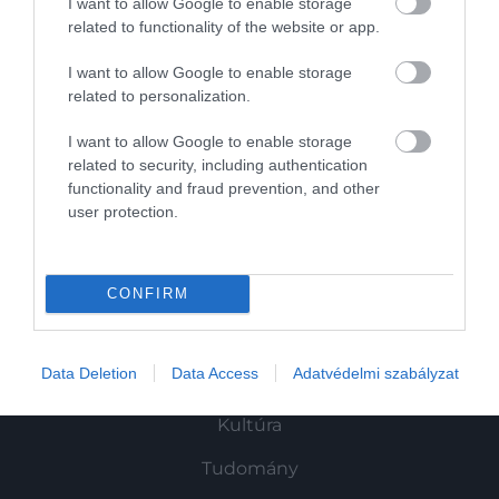
I want to allow Google to enable storage
A kínai szakácsok 5 titka, amit otthon is
related to functionality of the website or app.
könnyű bevetni
I want to allow Google to enable storage
related to personalization.
I want to allow Google to enable storage
related to security, including authentication
functionality and fraud prevention, and other
user protection.
Művelődj, szórakozz, kíváncsiskodj, kóstolgass
és ismerd meg a Hamu és Gyémánt világát!
CONFIRM
Data Deletion
Data Access
Adatvédelmi szabályzat
ROVATOK
Kultúra
Tudomány