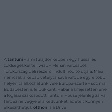
A
tantuni
– ami tulajdonképpen egy hússal és
zöldségekkel teli wrap – Mersin városából,
Törökország déli részéről indult hódító útjára. Mára
nemcsak a kebab vetélytársává vált, de egyre több
helyen találkozhatunk vele Európa-szerte – sőt, már
Budapesten is felbukkant. Habár a kifejezetten erre
a fogásra szakosodott Tantuni House jelenleg zárva
tart, ez ne vegye el a kedvünket: az ételt könnyen
elkészíthetjük
otthon
is a Drive