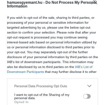
hamuesgyemant.hu -
2 evőkanál pirospaprika
Do Not Process My Personal
Information
só (ízlés szerint)
If you wish to opt-out of the sale, sharing to third parties, or
processing of your personal or sensitive information for
targeted advertising by us, please use the below opt-out
A sütéshez:
section to confirm your selection. Please note that after your
opt-out request is processed you may continue seeing
olívaolaj
interest-based ads based on personal information utilized by
4 evőkanál pirospaprika (édes vagy füstölt is
us or personal information disclosed to third parties prior to
megfelel)
your opt-out. You may separately opt-out of the further
12 evőkanál víz
disclosure of your personal information by third parties on the
IAB’s list of downstream participants. This information may
Elkészítés
also be disclosed by us to third parties on the
IAB’s List of
Downstream Participants
that may further disclose it to other
third parties.
Egy habverővel dolgozzuk össze a joghurtot, a
lime levét és a sót, majd rakjuk félre. A salátához
Please note that this website/app uses one or more Google
Personal Data Processing Opt Outs
keverjük össze a vékonyra szeletelt
services and may gather and store information including but
not limited to your visit or usage behaviour. You may click to
I want to opt-out of the Sharing of my
vöröshagymát a petrezselyemmel, a
personal data.
grant or deny consent to Google and its third-party tags to
szömörcével, a sóval és kevés olívaolajjal.
Opted In
use your data for below specified purposes in below Google