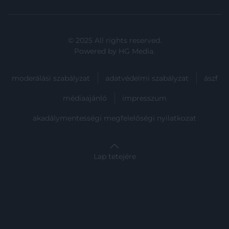
© 2025 All rights reserved.
Powered by
HG Media
.
moderálási szabályzat
adatvédelmi szabályzat
ászf
médiaajánló
impresszum
akadálymentességi megfelelőségi nyilatkozat
Lap tetejére