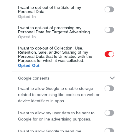
Ezután következik a marhahús: vágjuk vékony,
consent section.
I want to opt-out of the Sale of my
hosszúkás szeletekre, majd egy magasabb falú
Personal Data.
serpenyőben közepes lángon pirítsuk meg. Egy
Opted In
kisebb tálkában keverjünk össze 1 evőkanálnyi
I want to opt-out of processing my
sót és 1 evőkanálnyi szömörcét 70 milliliter vízzel,
Personal Data for Targeted Advertising.
majd ezt öntsük rá a húsra. Rakjunk a
Opted In
serpenyőre fedőt és 10-15 percig hagyjuk
I want to opt-out of Collection, Use,
rotyogni. Ha elkészült, tegyük egy tányérra a
Retention, Sale, and/or Sharing of my
Personal Data that Is Unrelated with the
szeleteket és a levet is rakjuk félre.
Purposes for which it was collected.
Opted Out
A mártás elkészítéséhez melegítsük fel a vajat
Google consents
és az olajat egy kisebb serpenyőben, majd
alacsony lángon szórjuk hozzá a chilipelyhet és a
I want to allow Google to enable storage
pirospaprikát – amikor elkezd buborékozni,
related to advertising like cookies on web or
sózzuk meg.
device identifiers in apps.
A nagyobb serpenyőbe rakjuk vissza a hús felét
I want to allow my user data to be sent to
és magas lángon süssük ropogósra. Öntsünk
Google for online advertising purposes.
hozzá a korábban félretett hús levéből 70
millilitert, valamint adjunk hozzá két
I want to allow Google to send me