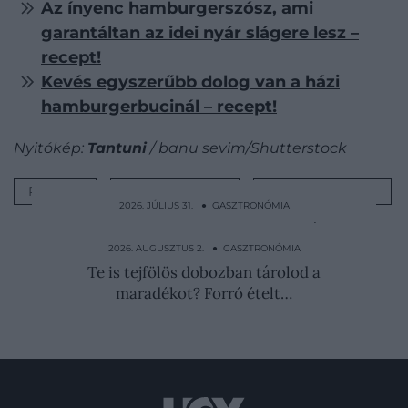
Az ínyenc hamburgerszósz, ami
garantáltan az idei nyár slágere lesz –
recept!
Kevés egyszerűbb dolog van a házi
hamburgerbucinál – recept!
Nyitókép:
Tantuni
/ banu sevim/Shutterstock
RECEPT
STREET FOOD
TÖRÖKORSZÁG
2026. JÚLIUS 31. ● GASZTRONÓMIA
Sajtot és rénszarvashúst tesznek a kávéba:
ilyen a számik…
2026. AUGUSZTUS 2. ● GASZTRONÓMIA
Te is tejfölös dobozban tárolod a
maradékot? Forró ételt…