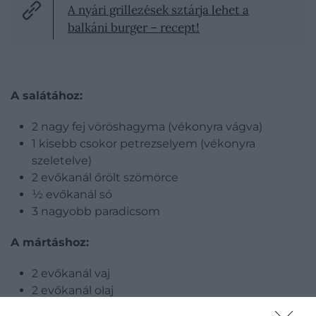
A nyári grillezések sztárja lehet a
balkáni burger – recept!
A salátához:
2 nagy fej vöröshagyma (vékonyra vágva)
1 kisebb csokor petrezselyem (vékonyra
szeletelve)
2 evőkanál őrölt szömörce
½ evőkanál só
3 nagyobb paradicsom
A mártáshoz:
2 evőkanál vaj
2 evőkanál olaj
2 evőkanál chilipehely