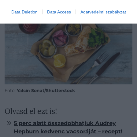
Data Deletion
Data Access
Adatvédelmi szabályzat
Fotó:
Yalcin Sonat/Shutterstock
Olvasd el ezt is!
5 perc alatt összedobhatjuk Audrey
Hepburn kedvenc vacsoráját – recept!