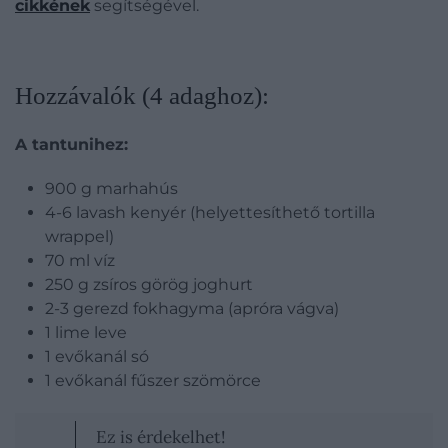
cikkének
segítségével.
Hozzávalók (4 adaghoz):
A tantunihez:
900 g marhahús
4-6 lavash kenyér (helyettesíthető tortilla
wrappel)
70 ml víz
250 g zsíros görög joghurt
2-3 gerezd fokhagyma (apróra vágva)
1 lime leve
1 evőkanál só
1 evőkanál fűszer szömörce
Ez is érdekelhet!