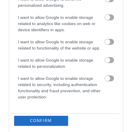
evőkanálnyi paprikát – ezen a ponton extra
personalized advertising.
chilipelyheket is hozzáadhatunk.
I want to allow Google to enable storage
related to analytics like cookies on web or
Figyelmedbe ajánljuk!
device identifiers in apps.
Erre az 5 fűszerre lesz szükséged, ha
tradicionális görög gyrost készítenél
I want to allow Google to enable storage
related to functionality of the website or app.
otthon
I want to allow Google to enable storage
Rakjunk a hús tetejére egy szelet lavasht (vagy
related to personalization.
tortillát), hogy felszívjon némi szószt, majd
I want to allow Google to enable storage
ismételjük meg ezt egy másik lavash-sal. Ezután
related to security, including authentication
rakjuk félre a húst, és a maradék adaggal
functionality and fraud prevention, and other
csináljuk meg ugyanezt a lépést.
user protection.
Végezetül már csak bele kell tekernünk
mindent a lavashokba. A mártásból a
tekercsekbe is rakhatunk, de utólagosan is
CONFIRM
leönthetjük vele a tantunit.