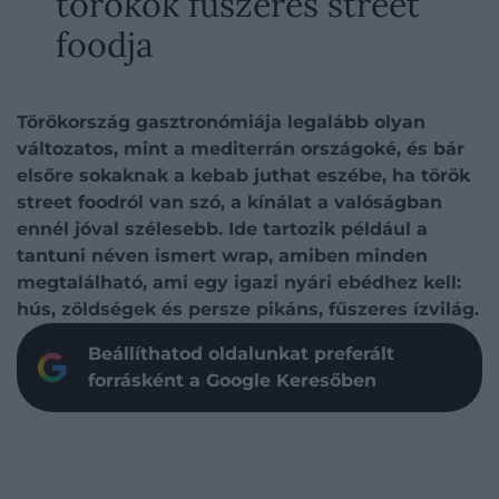
törökök fűszeres street
foodja
Törökország gasztronómiája legalább olyan
változatos, mint a mediterrán országoké, és bár
elsőre sokaknak a kebab juthat eszébe, ha török
street foodról van szó, a kínálat a valóságban
ennél jóval szélesebb. Ide tartozik például a
tantuni néven ismert wrap, amiben minden
megtalálható, ami egy igazi nyári ebédhez kell:
hús, zöldségek és persze pikáns, fűszeres ízvilág.
Beállíthatod oldalunkat preferált
forrásként a Google Keresőben