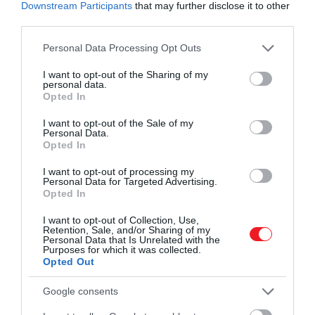
Downstream Participants
that may further disclose it to other
third parties.
Please note that this website/app uses one or more Google
Personal Data Processing Opt Outs
services and may gather and store information including but
not limited to your visit or usage behaviour. You may click to
I want to opt-out of the Sharing of my
personal data.
grant or deny consent to Google and its third-party tags to
Opted In
use your data for below specified purposes in below Google
Adam Bartoszewicz
/
Unsplash
consent section.
I want to opt-out of the Sale of my
Personal Data.
Opted In
Hozzávalók 4 darab szendvics esetében:
I want to opt-out of processing my
2 teáskanál vaj
Personal Data for Targeted Advertising.
Opted In
4 nagy tojás
4 szelet sajt
I want to opt-out of Collection, Use,
Retention, Sale, and/or Sharing of my
8 szelet pirított fehér kenyér
Personal Data that Is Unrelated with the
só és bors ízlés szerint
Purposes for which it was collected.
Opted Out
2 evőkanál majonéz
2 evőkanál ketchup
Google consents