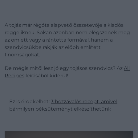
A tojás már régóta alapvető összetevője a kiadós
reggeliknek. Sokan azonban nem elégszenek meg
az omlett vagy a rántotta formával, hanem a
szendvicsükbe rakják az előbb említett
finomságokat.
De mégis mitől lesz jó egy tojásos szendvics? Az
All
Recipes
leírásából kiderül!
Ez is érdekelhet:
3 hozzávalós recept, amivel
bármilyen péksüteményt elkészíthetünk