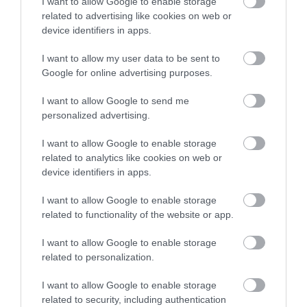
Na de hogyan készítsük el?
I want to allow Google to enable storage
related to advertising like cookies on web or
device identifiers in apps.
Először is, olvasszuk fel a vajat közepes-magas
hőfokon egy nagy serpenyőben. Ezután üssük
I want to allow my user data to be sent to
bele a tojásokat, és főzzük azokat a kívánt
Google for online advertising purposes.
keménységűre. Mielőtt azonban megfőnek,
tegyünk egy szelet sajtot mindegyik tojásra.
I want to allow Google to send me
personalized advertising.
Fontos, hogy addig süssük az ételt, amíg a sajt
meg nem olvad.
I want to allow Google to enable storage
related to analytics like cookies on web or
Ha kész, tegyük át tojásokat négy pirított
device identifiers in apps.
kenyérszeletre. Ízesítsük azokat sóval és borssal.
Ezután a másik négy kenyérszeletet kenjük
I want to allow Google to enable storage
meg a majonézzel és a ketchuppal, végül pedig
related to functionality of the website or app.
nincs más teendőnk, csak össze kell raknunk a
I want to allow Google to enable storage
szeleteket, és kész is a szendvics!
related to personalization.
Nyitókép: Travis/Unsplash
I want to allow Google to enable storage
related to security, including authentication