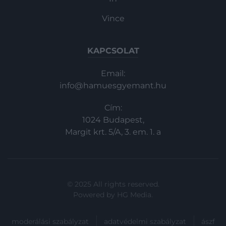
Vince
KAPCSOLAT
Email:
info@hamuesgyemant.hu
Cím:
1024 Budapest,
Margit krt. 5/A, 3. em. 1. a
© 2025 All rights reserved.
Powered by
HG Media
.
moderálási szabályzat
adatvédelmi szabályzat
ászf