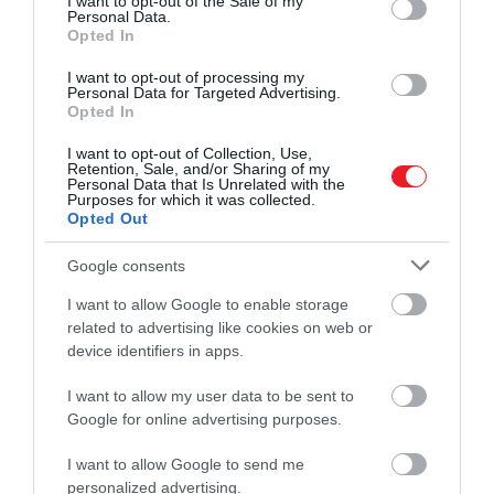
I want to opt-out of the Sale of my
Shutterstock
Personal Data.
Opted In
Elkészítése:
I want to opt-out of processing my
Personal Data for Targeted Advertising.
Melegítsük elő a sütőt 180 fokra, és béleljünk ki
Opted In
egy 20x20 cm-es sütőformát sütőpapírral.
I want to opt-out of Collection, Use,
A lereszelt céklát tegyük egy tálba, majd adjunk
Retention, Sale, and/or Sharing of my
Personal Data that Is Unrelated with the
hozzá a kakaóport, mandulavajat, mézet vagy
Purposes for which it was collected.
édesítőszert, tojásokat, vanília kivonatot,
Opted Out
sütőport és egy csipet sót.
Google consents
Keverjük jól össze a hozzávalókat, amíg egy sima
tésztát nem kapunk.
I want to allow Google to enable storage
Öntsük a tésztát az előkészített sütőformába, és
related to advertising like cookies on web or
egyenletesen oszlassuk el.
device identifiers in apps.
Süssük a brownie-t előmelegített sütőben
I want to allow my user data to be sent to
körülbelül 25-30 percig, vagy amíg a közepére
Google for online advertising purposes.
szúrt fogpiszkáló tiszta nem lesz. Ne süssük túl,
hogy szaftos maradjon.
I want to allow Google to send me
Hagyjuk kihűlni, majd szeleteljük fel kis
personalized advertising.