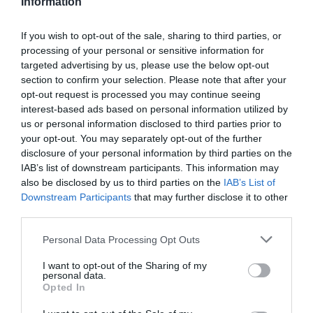
Information
If you wish to opt-out of the sale, sharing to third parties, or
processing of your personal or sensitive information for
Ez is érdekelhet:
Retró desszert: dupla
targeted advertising by us, please use the below opt-out
csokoládés Coca-Cola-torta
section to confirm your selection. Please note that after your
opt-out request is processed you may continue seeing
interest-based ads based on personal information utilized by
us or personal information disclosed to third parties prior to
your opt-out. You may separately opt-out of the further
disclosure of your personal information by third parties on the
IAB’s list of downstream participants. This information may
also be disclosed by us to third parties on the
IAB’s List of
Downstream Participants
that may further disclose it to other
third parties.
Please note that this website/app uses one or more Google
Personal Data Processing Opt Outs
services and may gather and store information including but
not limited to your visit or usage behaviour. You may click to
I want to opt-out of the Sharing of my
personal data.
grant or deny consent to Google and its third-party tags to
Opted In
use your data for below specified purposes in below Google
consent section.