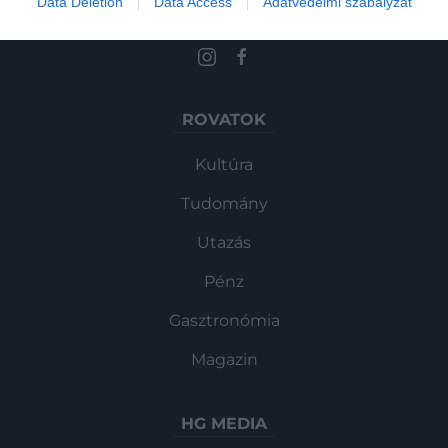
Data Deletion
Data Access
Adatvédelmi szabályzat
és ismerd meg a Hamu és Gyémánt világát!
ROVATOK
Kultúra
Tudomány
Utazás
Pénz
Gasztronómia
Magazin
HG MEDIA