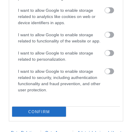
négyzetekre.
I want to allow Google to enable storage
Nyitókép: Shutterstock
related to analytics like cookies on web or
device identifiers in apps.
DESSZERT
CÉKLA
RECEPT
I want to allow Google to enable storage
related to functionality of the website or app.
BROWNIE
GASZTRONÓMIA
2026. JÚLIUS 13. ● GASZTRONÓMIA
I want to allow Google to enable storage
Napi 120 gramm fehérje és 45 gramm rost:
related to personalization.
így állítsd össze…
2026. JÚLIUS 10. ● GASZTRONÓMIA
Valószínűleg te is rendszeresen eszel
I want to allow Google to enable storage
rovarokat – csak nem…
related to security, including authentication
functionality and fraud prevention, and other
user protection.
CONFIRM
Művelődj, szórakozz, kíváncsiskodj, kóstolgass