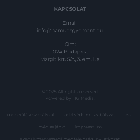
KAPCSOLAT
Email:
info@hamuesgyemant.hu
Cím:
1024 Budapest,
Margit krt. 5/A, 3. em. 1. a
© 2025 All rights reserved.
Powered by
HG Media
.
moderálási szabályzat
adatvédelmi szabályzat
ászf
médiaajánló
impresszum
akadálymentességi megfelelőségi nyilatkozat