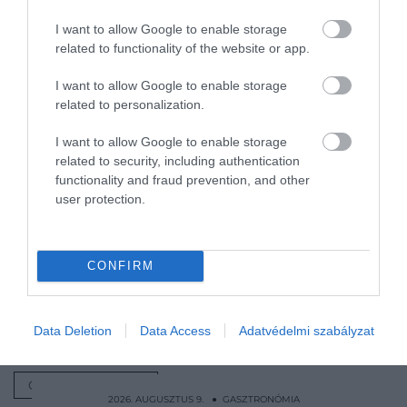
különösen a bosszúálló rukkolánál − a csípős szósz a
levelek felületéről egyenesen a szemgolyódba
I want to allow Google to enable storage
pattoghat, miközben eszel. Az öntetbe keverés
related to functionality of the website or app.
azonban megóv ettől a veszélytől.
I want to allow Google to enable storage
related to personalization.
A salátákhoz adott csípős szósz csak még
finomabbá válik pár további összetevővel. A sült
I want to allow Google to enable storage
zöldségek és a quinoa ízének mindig jót tesz ez a
related to security, including authentication
plusz réteg, akárcsak a lazacnak és a csirkének. De
functionality and fraud prevention, and other
ha csupán a hűtődben fonnyadozó salátát
user protection.
szeretnéd gyorsan elpusztítani, dobj egy kis csípős
szószt az öntetedbe, és máris könnyebben megy
majd!
CONFIRM
Nyitókép: Fotó: Shutterstock
Data Deletion
Data Access
Adatvédelmi szabályzat
SALÁTA
ÖNTET
SZÓSZ
RECEPT
GASZTRONÓMIA
2026. AUGUSZTUS 9. ● GASZTRONÓMIA