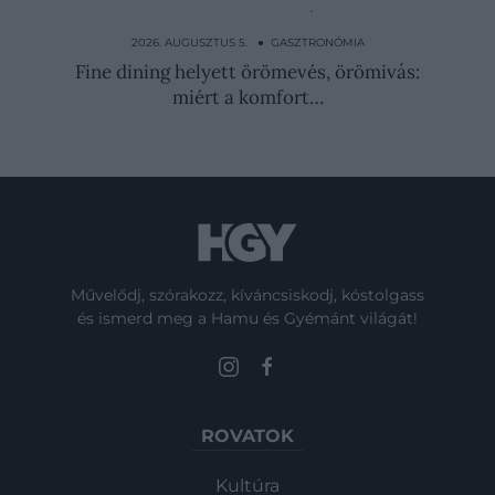
Egy olasz séf szerint ezek Itália legjobb és
legrosszabb…
2026. AUGUSZTUS 5. ● GASZTRONÓMIA
Fine dining helyett örömevés, örömivás:
miért a komfort…
Művelődj, szórakozz, kíváncsiskodj, kóstolgass
és ismerd meg a Hamu és Gyémánt világát!
ROVATOK
Kultúra