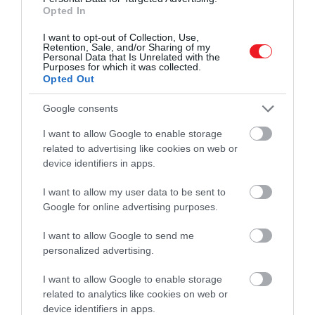
Opted In
I want to opt-out of Collection, Use,
Retention, Sale, and/or Sharing of my
Personal Data that Is Unrelated with the
Purposes for which it was collected.
Fotó:
Shutterstock
Opted Out
Először is, fogj egy kis üveg mérőpoharat, és nyomj
Google consents
bele egy púpnyi dijoni mustárt. Ezután szórj bele
I want to allow Google to enable storage
sót, borsot, fokhagymát, pirospaprika pelyhet és a
related to advertising like cookies on web or
Tabascót. Keverd össze az egészet, önts bele
device identifiers in apps.
néhány kanál olívaolajat, majd öntsd a salátád
tetejére. A csípős szósz nagyon jól kiegészíti a
I want to allow my user data to be sent to
mustárt, és ha egy kis fetát vagy kéksajtot is
Google for online advertising purposes.
belekeversz, még jobb lesz. A csípős szósz megadja
a salátának azt az összetevőt, ami általában hiányzik
I want to allow Google to send me
personalized advertising.
belőle: egy kis szükséges harapást.
I want to allow Google to enable storage
Arra azonban figyelj, hogy ne rázd a csípős szószt
related to analytics like cookies on web or
közvetlenül a zöldfűszerekre. Ha nem vigyázol −
device identifiers in apps.