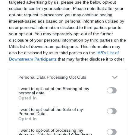
képviseli, így jobban illeszkedik a salátákhoz is.
targeted advertising by us, please use the below opt-out
section to confirm your selection. Please note that after your
opt-out request is processed you may continue seeing
interest-based ads based on personal information utilized by
Hasonló témában:
Íme néhány isteni saláta
us or personal information disclosed to third parties prior to
recept, amit mindenképp ki kell próbálnod!
your opt-out. You may separately opt-out of the further
disclosure of your personal information by third parties on the
IAB’s list of downstream participants. This information may
also be disclosed by us to third parties on the
IAB’s List of
Hogyan használd a​​ Tabascot?
Downstream Participants
that may further disclose it to other
third parties.
Please note that this website/app uses one or more Google
Personal Data Processing Opt Outs
services and may gather and store information including but
not limited to your visit or usage behaviour. You may click to
I want to opt-out of the Sharing of my
personal data.
grant or deny consent to Google and its third-party tags to
Opted In
use your data for below specified purposes in below Google
consent section.
I want to opt-out of the Sale of my
Personal Data.
Opted In
I want to opt-out of processing my
Personal Data for Targeted Advertising.