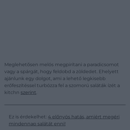
Meglehetősen melós megpirítani a paradicsomot
vagy a spárgát, hogy feldobd a zöldedet. Ehelyett
ajánlunk egy dolgot, ami a lehető legkisebb
erőfeszítéssel turbózza fel a szomorú saláták ízét a
kitchn
szerint
.
Ez is érdekelhet:
4 előnyös hatás, amiért megéri
mindennap salátát enni!