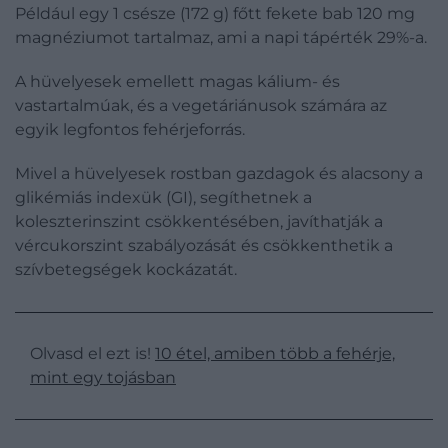
Például egy 1 csésze (172 g) főtt fekete bab 120 mg
magnéziumot tartalmaz, ami a napi tápérték 29%-a.
A hüvelyesek emellett magas kálium- és
vastartalmúak, és a vegetáriánusok számára az
egyik legfontos fehérjeforrás.
Mivel a hüvelyesek rostban gazdagok és alacsony a
glikémiás indexük (GI), segíthetnek a
koleszterinszint csökkentésében, javíthatják a
vércukorszint szabályozását és csökkenthetik a
szívbetegségek kockázatát.
Olvasd el ezt is!
10 étel, amiben több a fehérje,
mint egy tojásban