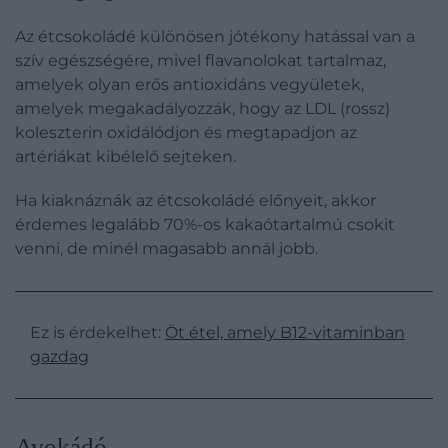
Az étcsokoládé különösen jótékony hatással van a
szív egészségére, mivel flavanolokat tartalmaz,
amelyek olyan erős antioxidáns vegyületek,
amelyek megakadályozzák, hogy az LDL (rossz)
koleszterin oxidálódjon és megtapadjon az
artériákat kibélelő sejteken.
Ha kiaknáznák az étcsokoládé előnyeit, akkor
érdemes legalább 70%-os kakaótartalmú csokit
venni, de minél magasabb annál jobb.
Ez is érdekelhet:
Öt étel, amely B12-vitaminban
gazdag
Avokádó