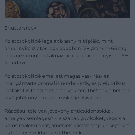
Shutterstock
Az étcsokoládé legalább annyira tápláló, mint
amennyire ízletes: egy adagban (28 gramm) 65 mg
magnéziumot tartalmaz, ami a napi mennyiség 15%-
át fedezi.
Az étcsokoládé emellett magas vas-, réz- és
mangántartalommal is rendelkezik, és prebiotikus
rostokat is tartalmaz, amelyek segíthetnek a bélben
lévő jótékony baktériumok táplálásában.
Ráadásul tele van jótékony antioxidánsokkal,
amelyek semlegesítik a szabad gyököket, vagyis a
káros molekulákat, amelyek károsíthatják a sejteket
és betegségekhez vezethetnek.