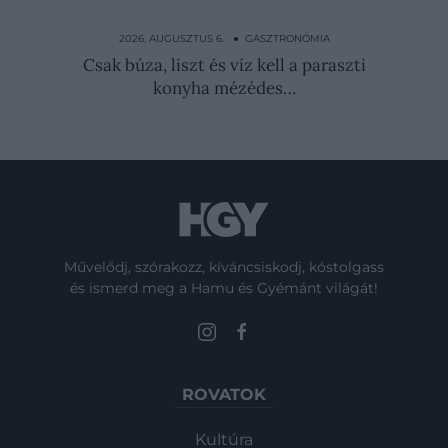
A wasabi, amit a szusi mellé eszünk,
minden, csak nem wasabi
2026. AUGUSZTUS 6. ● GASZTRONÓMIA
Csak búza, liszt és víz kell a paraszti
konyha mézédes…
Művelődj, szórakozz, kíváncsiskodj, kóstolgass
és ismerd meg a Hamu és Gyémánt világát!
ROVATOK
Kultúra