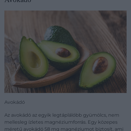
Avokádó
Az avokádó az egyik legtáplálóbb gyümölcs, nem
mellesleg ízletes magnéziumforrás. Egy közepes
méretű avokádó 58 mg magnéziumot biztosít, ami