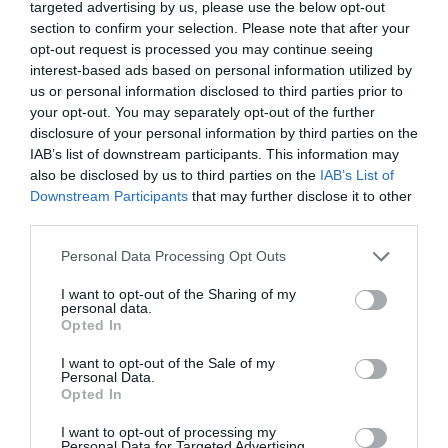
targeted advertising by us, please use the below opt-out
section to confirm your selection. Please note that after your
opt-out request is processed you may continue seeing
interest-based ads based on personal information utilized by
us or personal information disclosed to third parties prior to
your opt-out. You may separately opt-out of the further
disclosure of your personal information by third parties on the
IAB’s list of downstream participants. This information may
also be disclosed by us to third parties on the
IAB’s List of
Downstream Participants
that may further disclose it to other
third parties.
Please note that this website/app uses one or more Google
Personal Data Processing Opt Outs
services and may gather and store information including but
not limited to your visit or usage behaviour. You may click to
I want to opt-out of the Sharing of my
personal data.
grant or deny consent to Google and its third-party tags to
Opted In
Shutterstock
use your data for below specified purposes in below Google
consent section.
I want to opt-out of the Sale of my
Personal Data.
Amellett, hogy a diófélék rendkívül táplálóak még
Opted In
ízletesek is. A magnéziumban különösen gazdag
diófélék közé tartozik például a mandula, a kesudió
I want to opt-out of processing my
Personal Data for Targeted Advertising.