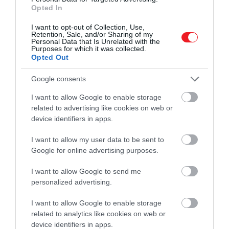
és a brazil dió.
Opted In
Például egy adag (28g) kesudió 83 mg
I want to opt-out of Collection, Use,
Retention, Sale, and/or Sharing of my
magnéziumot tartalmaz, ami a napi mennyiség
Personal Data that Is Unrelated with the
20%-át jelenti.
Purposes for which it was collected.
Opted Out
A legtöbb dióféle emellett jó rost- és egyszeresen
Google consents
telítetlen zsírforrás, és bizonyítottan javítja a
cukorbetegek vércukor- és koleszterinszintjét.
I want to allow Google to enable storage
related to advertising like cookies on web or
A brazil diónak rendkívül magas a szeléntartalma is:
device identifiers in apps.
egyetlen brazil dió a napi mennyiség 175%-át
I want to allow my user data to be sent to
biztosítja. De a diófélék gyulladáscsökkentő
Google for online advertising purposes.
hatásúak is, jótékonyan hatnak a szív egészségére,
és csökkenthetik az étvágyat, ha nassolnivalóként
I want to allow Google to send me
fogyasztják őket
personalized advertising.
Hüvelyesek
I want to allow Google to enable storage
related to analytics like cookies on web or
device identifiers in apps.