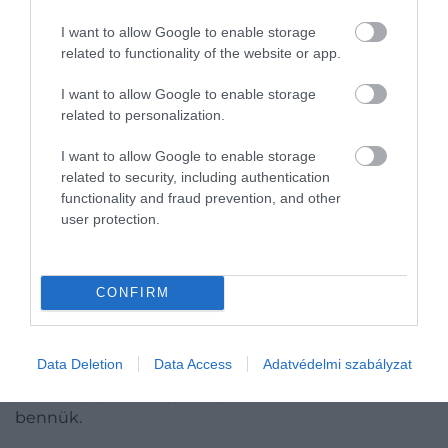
I want to allow Google to enable storage
related to functionality of the website or app.
I want to allow Google to enable storage
related to personalization.
I want to allow Google to enable storage
related to security, including authentication
functionality and fraud prevention, and other
user protection.
CONFIRM
Shutterstock
A hüvelyesek rendkívül gazdagok a tápanyagban: a
Data Deletion
Data Access
Adatvédelmi szabályzat
lencse, a bab, a csicseriborsó, a borsó és a szójabab is
jó tápanyagforrás, így magnézium is található
bennük.