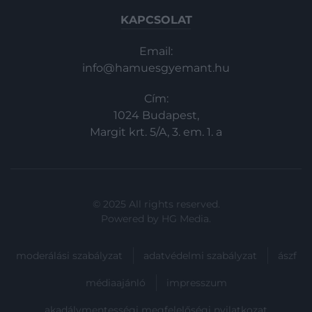
KAPCSOLAT
Email:
info@hamuesgyemant.hu
Cím:
1024 Budapest,
Margit krt. 5/A, 3. em. 1. a
© 2025 All rights reserved.
Powered by
HG Media
.
moderálási szabályzat
adatvédelmi szabályzat
ászf
médiaajánló
impresszum
akadálymentességi megfelelőségi nyilatkozat