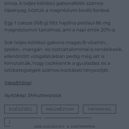
kinoa. A teljes kiőrlésű gabonafélék számos
tápanyag, köztük a magnézium kiváló forrásai.
Egy 1 csésze (168 g) főtt hajdina például 86 mg
magnéziumot tartalmaz, ami a napi érték 20%-a.
Sok teljes kiőrlésű gabona magas B-vitamin-,
szelén-, mangán- és rosttartalommal is rendelkezik,
ellenőrzött vizsgálatokban pedig még azt is
kimutatták, hogy csökkentik a gyulladást és a
szívbetegségek számos kockázati tényezőjét.
(
Healthline
)
Nyitókép: Shhutterstock
EGÉSZSÉG
MAGNÉZIUM
TÁPANYAG
ÉLELMISZER
GASZTRONÓMIA
2026. AUGUSZTUS 5. ● GASZTRONÓMIA