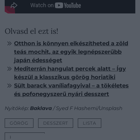
Olvasd el ezt is!
Otthon is könnyen elkészítheted a zöld
teás mochit, az egyik legnépszerűbb
japán édességet
Mediterrán hangulat percek alatt – Így
készül a klasszikus görög horiatiki
Sült barack vaníliafagyival – a tökéletes
és pofonegyszerű nyári desszert
Nyitókép:
Baklava
/ Syed F Hashemi/Unsplash
GÖRÖG
DESSZERT
LISTA
HÚSMENTES