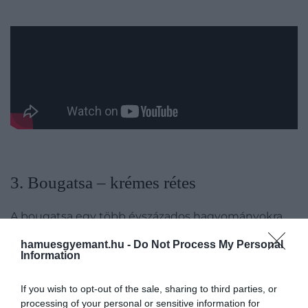
3. Bougatsa – krémes rétes
A bougatsa egy több évszázados hagyományokra
visszatekintő, sokoldalú görög rétesféle, amely mind
hamuesgyemant.hu -
Do Not Process My Personal
a sós, mind az édes ízek rajongóinak kedvence
Information
között szerepel. Míg az édes változatban általában
krém van, amelyben a vaníliás jegyek dominálnak, a
If you wish to opt-out of the sale, sharing to third parties, or
sós verzióban sajt vagy hús található. Ez a desszert –
processing of your personal or sensitive information for