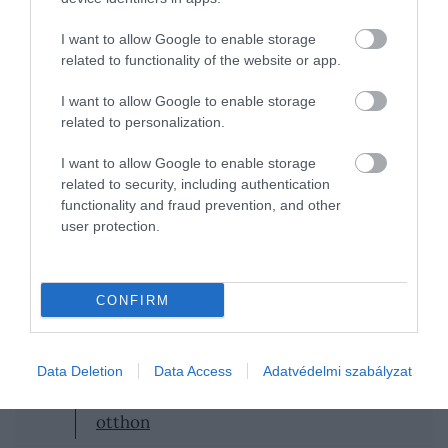
ízletes lesz. Erre kerül aztán egy réteg selymes
vaníliakrém vagy tejszínes puding. A modern
I want to allow Google to enable storage
változat egy gyümölcsösebb irányt képvisel: a
related to functionality of the website or app.
klasszikus krém helyett epres puding kerül bele, a
tetején pedig mézzel ízesített tejszínhab terül el.
I want to allow Google to enable storage
related to personalization.
I want to allow Google to enable storage
related to security, including authentication
functionality and fraud prevention, and other
user protection.
CONFIRM
Figyelmedbe ajánljuk!
Erre az 5 fűszerre lesz szükséged, ha
Data Deletion
Data Access
Adatvédelmi szabályzat
tradicionális görög gyrost készítenél
otthon