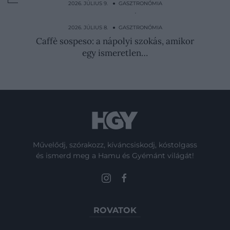
2026. JÚLIUS 9. ● GASZTRONÓMIA
Sütés nélkül készül a nyár hűsítő epres
krémpitéje
2026. JÚLIUS 8. ● GASZTRONÓMIA
Caffè sospeso: a nápolyi szokás, amikor
egy ismeretlen…
Művelődj, szórakozz, kíváncsiskodj, kóstolgass
és ismerd meg a Hamu és Gyémánt világát!
ROVATOK