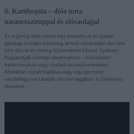
6. Karithopita – diós torta
narancssziruppal és olívaolajjal
Ez a görög diós csoda egy klasszikus és igazán
gazdag ízvilágú édesség, amely olívaolajjal, durvára
tört dióval és meleg fűszerekkel készül. Gyakran
fogyasztják ünnepi alkalmakkor – különösen
karácsonykor vagy családi összejöveteleken.
Általában tejszínhabbal vagy egy gombóc
vaníliafagyival tálalják, de önmagában is tökéletes
desszert.