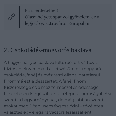
Ez is érdekelhet!
Olasz helyett spanyol győzelem: ez a
legjobb gasztrováros Európában
2. Csokoládés-mogyorós baklava
A hagyományos baklava felturbózott változata
biztosan elnyeri majd a tetszésünket: mogyoró,
csokoládé, fahéj és méz teszi ellenállhatatlanul
finommá ezt a desszertet. A fahéj finom
fűszeressége és a méz természetes édessége
tökéletesen kiegészíti ezt a réteges finomságot. Aki
szereti a hagyományokat, de még jobban szereti
azokat megújítani, nem fog csalódni – tökéletes
választás egy elegáns vacsora lezárásaként.