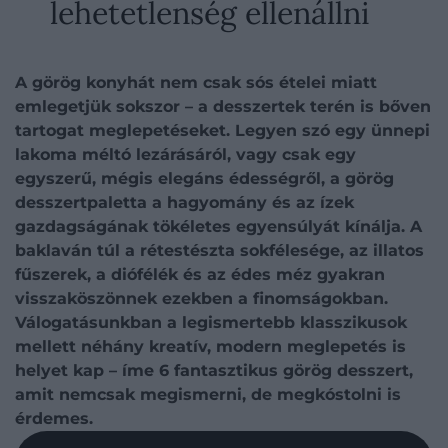
lehetetlenség ellenállni
A görög konyhát nem csak sós ételei miatt
emlegetjük sokszor – a desszertek terén is bőven
tartogat meglepetéseket. Legyen szó egy ünnepi
lakoma méltó lezárásáról, vagy csak egy
egyszerű, mégis elegáns édességről, a görög
desszertpaletta a hagyomány és az ízek
gazdagságának tökéletes egyensúlyát kínálja. A
baklaván túl a rétestészta sokfélesége, az illatos
fűszerek, a diófélék és az édes méz gyakran
visszaköszönnek ezekben a finomságokban.
Válogatásunkban a legismertebb klasszikusok
mellett néhány kreatív, modern meglepetés is
helyet kap – íme 6 fantasztikus görög desszert,
amit nemcsak megismerni, de megkóstolni is
érdemes.