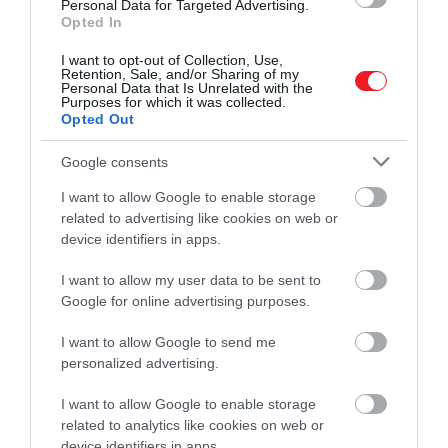
Personal Data for Targeted Advertising.
szimbóluma – gyakran kínálják például esküvőkön,
Opted In
karneválokon vagy bizonyos vallási ünnepeken.
I want to opt-out of Collection, Use,
Retention, Sale, and/or Sharing of my
Personal Data that Is Unrelated with the
Purposes for which it was collected.
Opted Out
Google consents
I want to allow Google to enable storage
related to advertising like cookies on web or
device identifiers in apps.
5. Epres Ekmek Kataifi
I want to allow my user data to be sent to
Google for online advertising purposes.
A hagyományos ekmek kataifi desszert alapját a
I want to allow Google to send me
phyllo tészta adja – ez a vékony, leveles tészta
personalized advertising.
gyakori összetevő a görög édességekben. Miután
ropogósra sütik, jól meglocsolják illatos
I want to allow Google to enable storage
related to analytics like cookies on web or
cukorsziruppal – ettől kellemesen ragacsos és
device identifiers in apps.