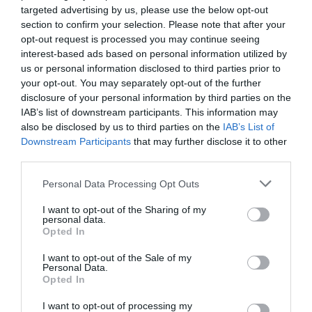
gazdag történelmi háttere miatt – nemcsak
targeted advertising by us, please use the below opt-out
egyszerűen egy finom fogás, hanem egy kulturális
section to confirm your selection. Please note that after your
opt-out request is processed you may continue seeing
örökség része is.
interest-based ads based on personal information utilized by
us or personal information disclosed to third parties prior to
your opt-out. You may separately opt-out of the further
disclosure of your personal information by third parties on the
IAB’s list of downstream participants. This information may
also be disclosed by us to third parties on the
IAB’s List of
Downstream Participants
that may further disclose it to other
third parties.
Please note that this website/app uses one or more Google
Personal Data Processing Opt Outs
services and may gather and store information including but
4. Loukoumades – görög fánkgolyók
not limited to your visit or usage behaviour. You may click to
I want to opt-out of the Sharing of my
personal data.
grant or deny consent to Google and its third-party tags to
Opted In
use your data for below specified purposes in below Google
A loukoumades a görögök aranyszínű, ropogós
consent section.
fánkgolyói – a tésztát kis halmokban sütik ki, majd
I want to opt-out of the Sale of my
Personal Data.
olvasztott vajjal, mézzel és fahéjjal locsolják meg,
Opted In
végül durvára vágott dióval díszítik. Érdekessége,
I want to opt-out of processing my
hogy hagyományosan az öröm és a vendégszeretet