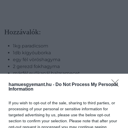
Hozzávalók:
1kg paradicsom
1db kígyóuborka
egy fél vöröshagyma
2 gerezd fokhagyma
másfél evőkanál balzsamecet
70ml olívaolaj
hamuesgyemant.hu -
Do Not Process My Personal
só ízlés szerint
Information
If you wish to opt-out of the sale, sharing to third parties, or
processing of your personal or sensitive information for
targeted advertising by us, please use the below opt-out
section to confirm your selection. Please note that after your
opt-out request is processed you may continue seeing