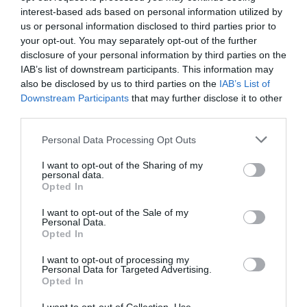
interest-based ads based on personal information utilized by
us or personal information disclosed to third parties prior to
your opt-out. You may separately opt-out of the further
disclosure of your personal information by third parties on the
IAB’s list of downstream participants. This information may
also be disclosed by us to third parties on the
IAB’s List of
Downstream Participants
that may further disclose it to other
third parties.
Shutterstock
Please note that this website/app uses one or more Google
Personal Data Processing Opt Outs
services and may gather and store information including but
Elkészítés:
not limited to your visit or usage behaviour. You may click to
I want to opt-out of the Sharing of my
personal data.
grant or deny consent to Google and its third-party tags to
Opted In
A paradicsomokat mossuk meg, aztán pedig
use your data for below specified purposes in below Google
hántsuk le a héjját. Semmiképpen se rakjuk forró
consent section.
I want to opt-out of the Sale of my
Personal Data.
vízbe, hiába lenne úgy gyorsabb. A gazpacho
Opted In
ugyanis egy nyers leves. A lehámozott
paradicsomot ezután vágjuk fel, az uborkát
I want to opt-out of processing my
Personal Data for Targeted Advertising.
hámozzuk meg, majd öntsük össze mindkettőt.
Opted In
A felvágott hagymát és fokhagymát is adjuk