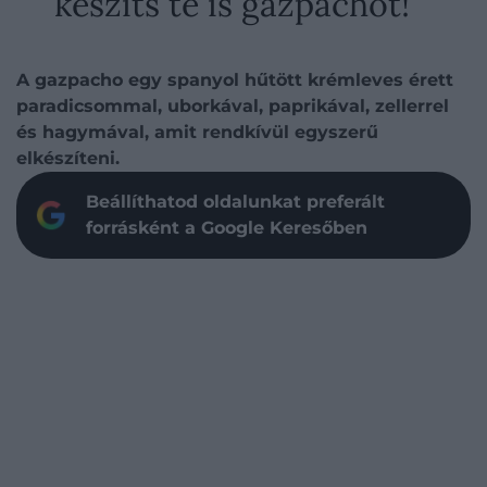
készíts te is gazpachót!
A gazpacho egy spanyol hűtött krémleves érett
paradicsommal, uborkával, paprikával, zellerrel
és hagymával, amit rendkívül egyszerű
elkészíteni.
Beállíthatod oldalunkat preferált
forrásként a Google Keresőben