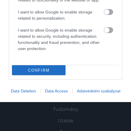
related to functionality of the website or app.
I want to allow Google to enable storage
related to personalization.
I want to allow Google to enable storage
related to security, including authentication
functionality and fraud prevention, and other
Művelődj, szórakozz, kíváncsiskodj, kóstolgass
user protection.
és ismerd meg a Hamu és Gyémánt világát!
CONFIRM
ROVATOK
Data Deletion
Data Access
Adatvédelmi szabályzat
Kultúra
Tudomány
Utazás