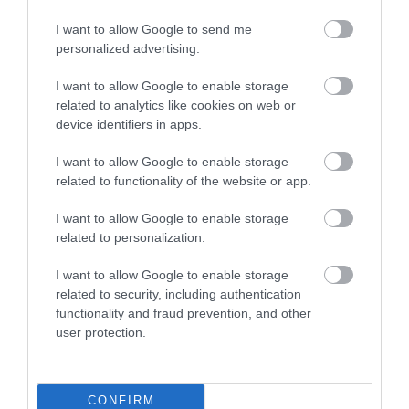
szobahőmérsékleten a boltok polcain álló savanyú
I want to allow Google to send me
káposztát.
personalized advertising.
​Mik azok a prebiotikumok?
I want to allow Google to enable storage
related to analytics like cookies on web or
device identifiers in apps.
A prebiotikumok olyan rosttípusok, amelyek nem
emésztődnek meg a vékonybélben, hanem a
I want to allow Google to enable storage
vastagbélbe jutnak, ahol erjednek, hogy „táplálékot"
related to functionality of the website or app.
nyújtsanak a bélrendszer egészséges probiotikumai
számára. A bélrendszer egészségére gyakorolt
I want to allow Google to enable storage
előnyeiken túl a rostban gazdag élelmiszerek
related to personalization.
számos egészségügyi előnnyel járnak: tovább
I want to allow Google to enable storage
tartanak jóllakottan, segítenek csökkenteni
related to security, including authentication
bizonyos rákos megbetegedések kockázatát,
functionality and fraud prevention, and other
megakadályozzák a vércukorszint kiugrását,
user protection.
csökkentik a koleszterinszintet és javítják a szív
egészségét.
CONFIRM