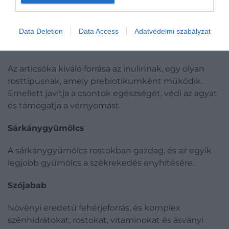
​6 prebiotikus élelmiszer, amit érdemes
fogyasztanod:
Data Deletion
Data Access
Adatvédelmi szabályzat
Articsóka
Az articsóka kiváló for
rása az inulinnak, egy olyan
rosttípusnak, amely prebiotikumként működik.
Emellett javítja a csontok egészségét, védi az agyat
és támogatja a vérnyomást.
Sárkánygyümölcs
A sárkánygyümölcs rostokban gazdag, és az egyik
legjobb gyümölcs a székrekedés enyhítésére.
Szójabab
Növényi eredetű fehérjeforrás, és komplex
szénhidrátokat, rostokat, vitaminokat és ásványi