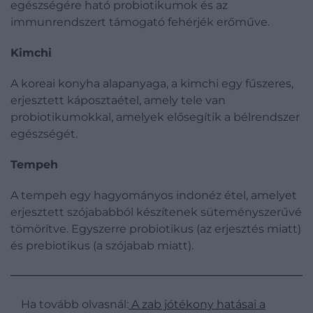
egészségére ható probiotikumok és az
immunrendszert támogató fehérjék erőműve.
Kimchi
A koreai konyha alapanyaga, a kimchi egy fűszeres,
erjesztett káposztaétel, amely tele van
probiotikumokkal, amelyek elősegítik a bélrendszer
egészségét.
Tempeh
A tempeh egy hagyományos indonéz étel, amelyet
erjesztett szójababból készítenek süteményszerűvé
tömörítve. Egyszerre probiotikus (az erjesztés miatt)
és prebiotikus (a szójabab miatt).
Ha tovább olvasnál:
A zab jótékony hatásai a