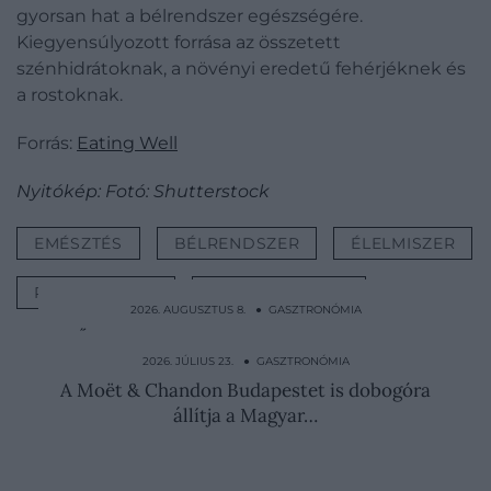
gyorsan hat a bélrendszer egészségére.
Kiegyensúlyozott forrása az összetett
szénhidrátoknak, a növényi eredetű fehérjéknek és
a rostoknak.
Forrás:
Eating Well
Nyitókép: Fotó: Shutterstock
EMÉSZTÉS
BÉLRENDSZER
ÉLELMISZER
PROBIOTIKUM
GASZTRONÓMIA
2026. AUGUSZTUS 8. ● GASZTRONÓMIA
Ősi módszerrel sütik az üzbég kenyeret,
ami 10 napig is…
2026. JÚLIUS 23. ● GASZTRONÓMIA
A Moët & Chandon Budapestet is dobogóra
állítja a Magyar…