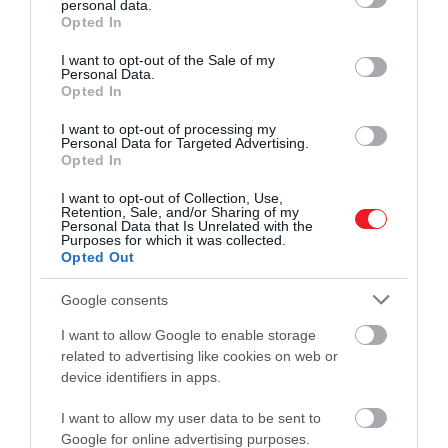
Kefir
personal data.
grant or deny consent to Google and its third-party tags to
Opted In
use your data for below specified purposes in below Google
A kefir gyakran több probiotikumot és fehérjét
consent section.
I want to opt-out of the Sale of my
tartalmaz, mint a hagyományos joghurt.
Personal Data.
Opted In
Fogyasztása a gyulladás és a bél
áteresztőképességének csökkentése révén
I want to opt-out of processing my
Personal Data for Targeted Advertising.
javíthatja a bélmikrobiomot.
Opted In
Kombucha
I want to opt-out of Collection, Use,
Retention, Sale, and/or Sharing of my
Personal Data that Is Unrelated with the
A kombucha egy erjesztett, szénsavas teaital, amely
Purposes for which it was collected.
tartalmazhat gyümölcslevet, fűszereket vagy egyéb
Opted Out
ízesítőket. Talán az egyik legegyszerűbb módja a
Google consents
napi probiotikum-bevitel növelésének.
I want to allow Google to enable storage
Savanyú káposzta
related to advertising like cookies on web or
device identifiers in apps.
A savanyú káposzta a kimchi-hez hasonló
savanyított káposztaétel. Az egészséges
I want to allow my user data to be sent to
Google for online advertising purposes.
probiotikumok beviteléhez kerüljük a pasztőrözött,