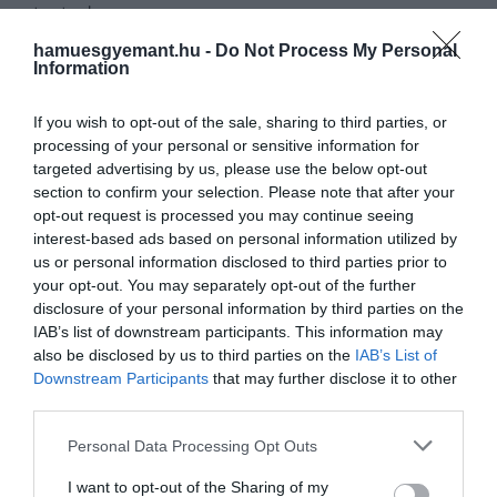
testedre
hamuesgyemant.hu -
Do Not Process My Personal
Information
If you wish to opt-out of the sale, sharing to third parties, or
processing of your personal or sensitive information for
targeted advertising by us, please use the below opt-out
section to confirm your selection. Please note that after your
opt-out request is processed you may continue seeing
interest-based ads based on personal information utilized by
us or personal information disclosed to third parties prior to
your opt-out. You may separately opt-out of the further
disclosure of your personal information by third parties on the
IAB’s list of downstream participants. This information may
also be disclosed by us to third parties on the
IAB’s List of
Downstream Participants
that may further disclose it to other
third parties.
Please note that this website/app uses one or more Google
Personal Data Processing Opt Outs
Fotó:
Shutterstock
services and may gather and store information including but
not limited to your visit or usage behaviour. You may click to
I want to opt-out of the Sharing of my