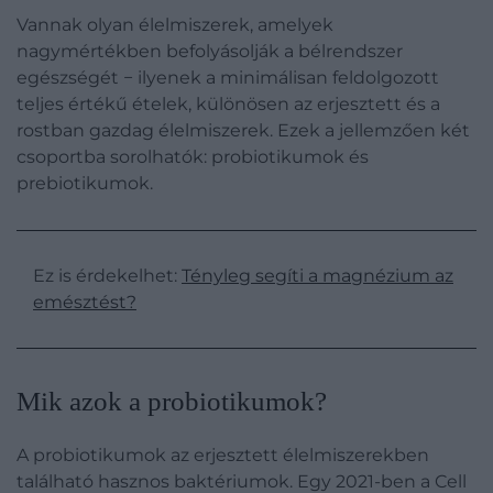
Vannak olyan élelmiszerek, amelyek
nagymértékben befolyásolják a bélrendszer
egészségét − ilyenek a minimálisan feldolgozott
teljes értékű ételek, különösen az erjesztett és a
rostban gazdag élelmiszerek. Ezek a jellemzően két
csoportba sorolhatók: probiotikumok és
prebiotikumok.
Ez is érdekelhet:
Tényleg segíti a magnézium az
emésztést?
Mik azok a probiotikumok?
A probiotikumok az erjesztett élelmiszerekben
található hasznos baktériumok. Egy 2021-ben a Cell