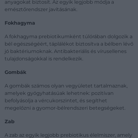
anyagokat biztosít. Az egyik legjobb módja a
emésztőrendszer javításának.
Fokhagyma
A fokhagyma prebiotikumként túlórában dolgozik a
bél egészségéért, táplálékot biztosítva a bélben lévő
jó baktériumoknak. Antibakteriális és vírusellenes
tulajdonságokkal is rendelkezik.
Gombák
A gombák számos olyan vegyületet tartalmaznak,
amelyek gyógyhatásúak lehetnek: pozitívan
befolyásolja a vércukorszintet, és segíthet
megelőzni a gyomor-bélrendszeri betegségeket.
Zab
A zab az egyik legjobb prebiotikus élelmiszer, amely