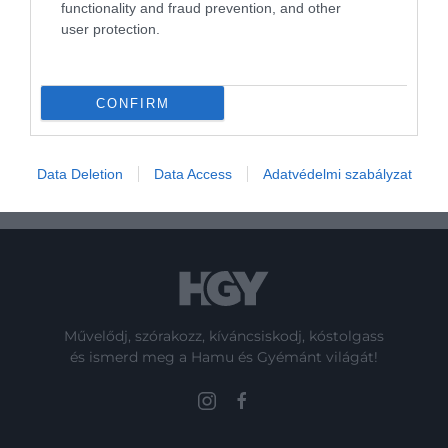
functionality and fraud prevention, and other
user protection.
OLASZ ÉTEL
OLASZ KONYHA
RECEPT
2026. AUGUSZTUS 6. ● GASZTRONÓMIA
Imádod a paradicsomot, de ég tőle a
CONFIRM
gyomrod? Így…
2026. AUGUSZTUS 8. ● GASZTRONÓMIA
Ősi módszerrel sütik az üzbég kenyeret,
ami 10 napig is…
Data Deletion
Data Access
Adatvédelmi szabályzat
Művelődj, szórakozz, kíváncsiskodj, kóstolgass
és ismerd meg a Hamu és Gyémánt világát!