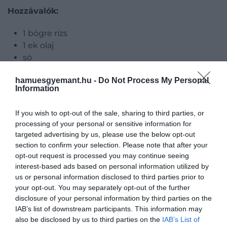
Hozzávalók:
1 bögre rizs
1 ek olaj
só
liszt
hamuesgyemant.hu -
Do Not Process My Personal
2 db tojás
Information
zsemlemorzsa
20 dkg
gorgonzola ( de trappista is lehet)
If you wish to opt-out of the sale, sharing to third parties, or
processing of your personal or sensitive information for
targeted advertising by us, please use the below opt-out
section to confirm your selection. Please note that after your
opt-out request is processed you may continue seeing
interest-based ads based on personal information utilized by
us or personal information disclosed to third parties prior to
your opt-out. You may separately opt-out of the further
disclosure of your personal information by third parties on the
IAB’s list of downstream participants. This information may
also be disclosed by us to third parties on the
IAB’s List of