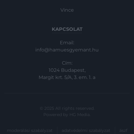
Vince
KAPCSOLAT
Email:
info@hamuesgyemant.hu
Cím:
1024 Budapest,
Margit krt. 5/A, 3. em. 1. a
© 2025 All rights reserved.
Powered by
HG Media
.
moderálási szabályzat
adatvédelmi szabályzat
ászf