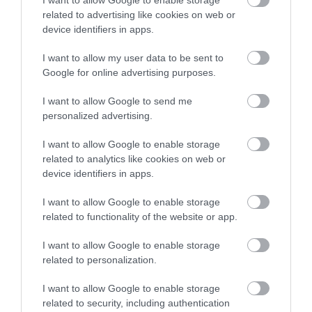
I want to allow Google to enable storage
related to advertising like cookies on web or
device identifiers in apps.
Elkészítése:
I want to allow my user data to be sent to
Google for online advertising purposes.
Egy edénybe olajat öntünk, majd a rizst enyhén
megpirítjuk rajta, megsózzuk, és kétszeres
I want to allow Google to send me
mennyiségű vízben párolni kezdjük. Levesszük a
personalized advertising.
tűzről, és 10 percig lefedve pihenni hagyjuk. Ezután
I want to allow Google to enable storage
a megfőtt rizst egy tálba szedjük, és langyosra
related to analytics like cookies on web or
hűtjük. 3 edényben kitesszük a panírozás kellékeit:
device identifiers in apps.
a lisztet, a felvert tojást és a zsemlemorzsát. A rizsből
kiszedünk egy kisebb darabot, majd a közepébe
I want to allow Google to enable storage
nyomunk egy kis sajtot és golyóvá gyúrjuk, végül
related to functionality of the website or app.
pedig bepanírozzuk a szokásos módon. Nem túl
I want to allow Google to enable storage
forró olajban kisütjük.
related to personalization.
Nyitókép: Unsplash
I want to allow Google to enable storage
related to security, including authentication
GASZTRONÓMIA
ARANCINI