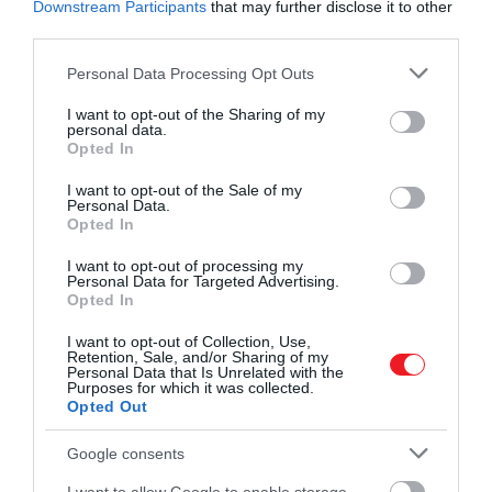
Downstream Participants
that may further disclose it to other
third parties.
Please note that this website/app uses one or more Google
Personal Data Processing Opt Outs
services and may gather and store information including but
not limited to your visit or usage behaviour. You may click to
I want to opt-out of the Sharing of my
personal data.
grant or deny consent to Google and its third-party tags to
Opted In
use your data for below specified purposes in below Google
consent section.
I want to opt-out of the Sale of my
Personal Data.
Opted In
I want to opt-out of processing my
Personal Data for Targeted Advertising.
Opted In
I want to opt-out of Collection, Use,
Retention, Sale, and/or Sharing of my
Unsplash
Personal Data that Is Unrelated with the
Purposes for which it was collected.
Opted Out
Olvasd el ezt is!
Saltimbocca, egy olasz étel, amit
Google consents
lehet még nem próbáltál