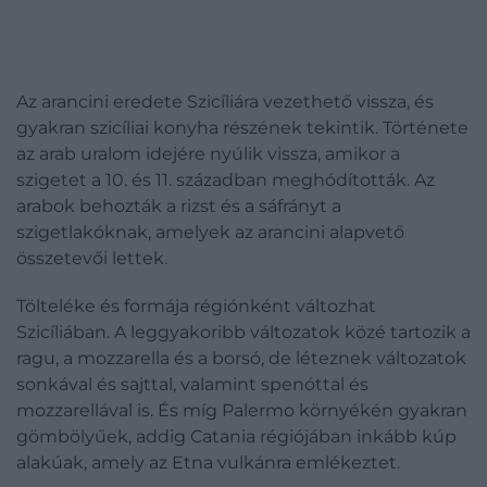
Az arancini eredete Szicíliára vezethető vissza, és
gyakran szicíliai konyha részének tekintik. Története
az arab uralom idejére nyúlik vissza, amikor a
szigetet a 10. és 11. században meghódították. Az
arabok behozták a rizst és a sáfrányt a
szigetlakóknak, amelyek az arancini alapvető
összetevői lettek.
Tölteléke és formája régiónként változhat
Szicíliában. A leggyakoribb változatok közé tartozik a
ragu, a mozzarella és a borsó, de léteznek változatok
sonkával és sajttal, valamint spenóttal és
mozzarellával is. És míg Palermo környékén gyakran
gömbölyűek, addig Catania régiójában inkább kúp
alakúak, amely az Etna vulkánra emlékeztet.