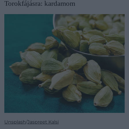
Torokfájásra: kardamom
Unsplash
/
Jaspreet Kalsi