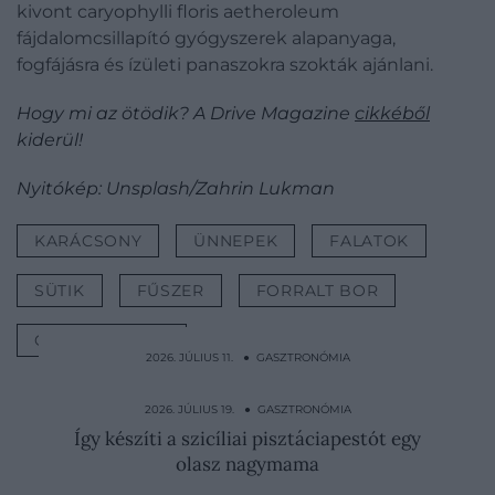
kivont caryophylli floris aetheroleum
fájdalomcsillapító gyógyszerek alapanyaga,
fogfájásra és ízületi panaszokra szokták ajánlani.
Hogy mi az ötödik? A Drive Magazine
cikkéből
kiderül!
Nyitókép: Unsplash/Zahrin Lukman
KARÁCSONY
ÜNNEPEK
FALATOK
SÜTIK
FŰSZER
FORRALT BOR
GYÓGYNÖVÉNY
2026. JÚLIUS 11. ● GASZTRONÓMIA
Tényleg egészségesebb, ami gluténmentes?
Közel sem biztos
2026. JÚLIUS 19. ● GASZTRONÓMIA
Így készíti a szicíliai pisztáciapestót egy
olasz nagymama