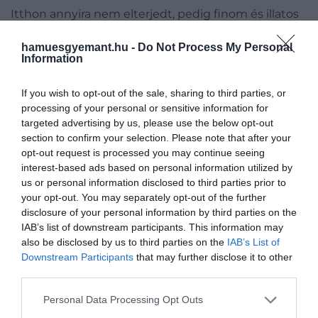
Itthon annyira nem elterjedt, pedig finom és illatos
fűszer, rengeteg karácsonyi fűszerkeverékben
hamuesgyemant.hu -
Do Not Process My Personal
benne van, csak nehezen lehet megkülönböztetni
Information
más markáns fűszertől. A kardamom íze nem olyan
domináns, mint mondjuk a fahéjé vagy a gyömbéré.
If you wish to opt-out of the sale, sharing to third parties, or
A kardamom Dél-Ázsiából, Indiából és Srí Lankáról
processing of your personal or sensitive information for
származik, nálunk a három fajta közül a zöld az
targeted advertising by us, please use the below opt-out
elterjedt, amelyet sütik és kávék ízesítéséhez
section to confirm your selection. Please note that after your
használnak.
opt-out request is processed you may continue seeing
interest-based ads based on personal information utilized by
Az egész világon használják a lehető
us or personal information disclosed to third parties prior to
your opt-out. You may separately opt-out of the further
legkülönbözőbb módon. Van ahol például ragukat
disclosure of your personal information by third parties on the
ízesítenek vele, máshol likőröket.
IAB’s list of downstream participants. This information may
also be disclosed by us to third parties on the
IAB’s List of
MIRE JÓ?
Downstream Participants
that may further disclose it to other
third parties.
Torokfájásra, emésztési zavarokra, görcsoldásra
természetes gyógyszer, emellett fertőtlenítő,
Please note that this website/app uses one or more Google
Personal Data Processing Opt Outs
nyákoldó és antioxidáns hatású.
services and may gather and store information including but