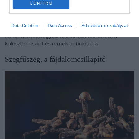
CONFIRM
Mivel gyógynövény ezért rengeteg hasznos élettani
hatása van: hányingercsillapító (utazási betegségre
is gyógyír), anyagcsere serkentő, vírus- és
Data Deletion
Data Access
Adatvédelmi szabályzat
baktériumölő. Emésztési problémákra, görcsökre jó,
de rendszeres fogyasztásával csökkenthető a
koleszterinszint és remek antioxidáns.
Szegfűszeg, a fájdalomcsillapító