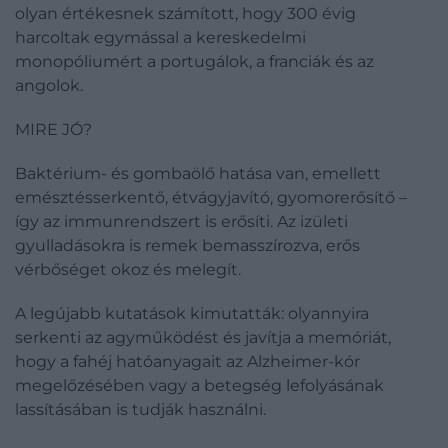
olyan értékesnek számított, hogy 300 évig
harcoltak egymással a kereskedelmi
monopóliumért a portugálok, a franciák és az
angolok.
MIRE JÓ?
Baktérium- és gombaölő hatása van, emellett
emésztésserkentő, étvágyjavító, gyomorerősítő –
így az immunrendszert is erősíti. Az izületi
gyulladásokra is remek bemasszírozva, erős
vérbőséget okoz és melegít.
A legújabb kutatások kimutatták: olyannyira
serkenti az agyműködést és javítja a memóriát,
hogy a fahéj hatóanyagait az Alzheimer-kór
megelőzésében vagy a betegség lefolyásának
lassításában is tudják használni.