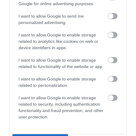
A gyömbért rengeteg helyen felhasználhatjuk
Google for online advertising purposes.
fűszerezésnél. Kínában már több ezer éve
használják, Marco Polo is megemlíti feljegyzéseiben.
I want to allow Google to send me
personalized advertising.
A középkorban a fűszerkereskedelem egyik
legfontosabb tétele volt, mivel kifejezetten
I want to allow Google to enable storage
igénytelen növényről van szó: a gumó szüretelése
related to analytics like cookies on web or
után sokáig felhasználható, így érthető a
device identifiers in apps.
népszerűsége.
I want to allow Google to enable storage
Ázsiában alapfűszer, általában frissen használják
related to functionality of the website or app.
reszelve, de szárítva porrá őrölve is főznek, sütnek
I want to allow Google to enable storage
vele. Az egész világon használják üdítőként, teaként,
related to personalization.
fűszerként, gyógynövényként.
I want to allow Google to enable storage
Jól mutatja a népszerűségét, hogy évente közel
related to security, including authentication
másfél millió gyömbért fogyasztanak világszerte, a
functionality and fraud prevention, and other
legtöbbet Délkelet-Ázsiában és Indiában.
user protection.
MIRE JÓ?