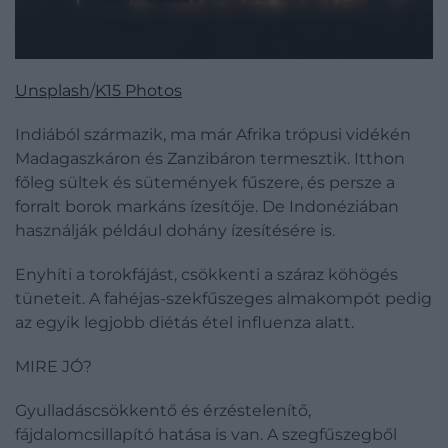
Unsplash
/
K15 Photos
Indiából származik, ma már Afrika trópusi vidékén
Madagaszkáron és Zanzibáron termesztik. Itthon
főleg sültek és sütemények fűszere, és persze a
forralt borok markáns ízesítője. De Indonéziában
használják például dohány ízesítésére is.
Enyhíti a torokfájást, csökkenti a száraz köhögés
tüneteit. A fahéjas-szekfűszeges almakompót pedig
az egyik legjobb diétás étel influenza alatt.
MIRE JÓ?
Gyulladáscsökkentő és érzéstelenítő,
fájdalomcsillapító hatása is van. A szegfűszegből