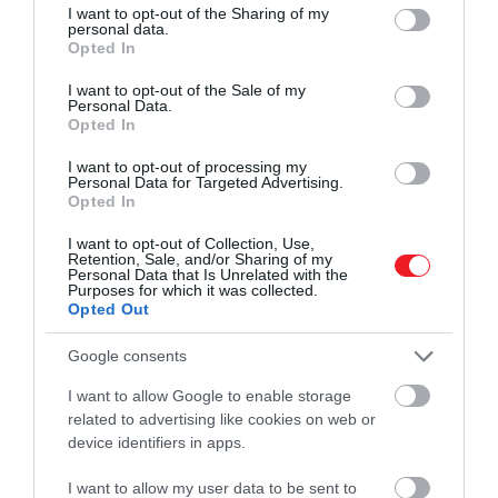
not limited to your visit or usage behaviour. You may click to
I want to opt-out of the Sharing of my
personal data.
grant or deny consent to Google and its third-party tags to
Gyömbér, ami felmelegít
Opted In
use your data for below specified purposes in below Google
consent section.
I want to opt-out of the Sale of my
Personal Data.
Opted In
I want to opt-out of processing my
Personal Data for Targeted Advertising.
Opted In
I want to opt-out of Collection, Use,
Retention, Sale, and/or Sharing of my
Personal Data that Is Unrelated with the
Purposes for which it was collected.
Opted Out
Google consents
I want to allow Google to enable storage
related to advertising like cookies on web or
device identifiers in apps.
Unsplash
/
J
ulia Topp
I want to allow my user data to be sent to