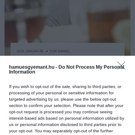
2025. JANUÁR 28. ● TURI DÁNIEL
Ezeket a gyógynövényeket
Rég nem látott erősségű influenza-
hamuesgyemant.hu -
Do Not Process My Personal
fogyasszuk, ha gyorsan…
járvány söpör végig az országon, amit a
Information
Nemzeti Népegészségügyi Központ
TURI DÁNIEL
legutóbbi járványügyi adatai is
If you wish to opt-out of the sale, sharing to third parties, or
processing of your personal or sensitive information for
alátámasztanak. A fertőző betegséggel
targeted advertising by us, please use the below opt-out
szemben sokan orvossággal próbálják
section to confirm your selection. Please note that after your
felvenni a harcot, de a Haszon
opt-out request is processed you may continue seeing
összeállításából kiderül, hogy milyen,
interest-based ads based on personal information utilized by
otthon is…
us or personal information disclosed to third parties prior to
your opt-out. You may separately opt-out of the further