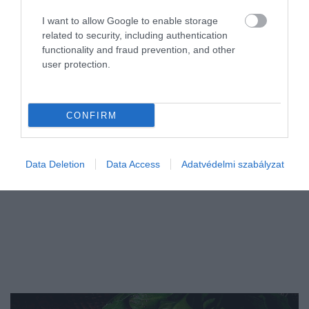
szörpöket, a nyár a legalkalmasabb
I want to allow Google to enable storage
CSÁKA ESZTER
időszak arra, hogy otthon termesszük
related to security, including authentication
őket.
functionality and fraud prevention, and other
user protection.
CONFIRM
Data Deletion
Data Access
Adatvédelmi szabályzat