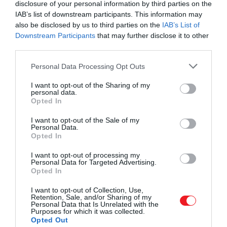
disclosure of your personal information by third parties on the
IAB’s list of downstream participants. This information may
also be disclosed by us to third parties on the
IAB’s List of
Downstream Participants
that may further disclose it to other
third parties.
Please note that this website/app uses one or more Google
Personal Data Processing Opt Outs
services and may gather and store information including but
not limited to your visit or usage behaviour. You may click to
I want to opt-out of the Sharing of my
personal data.
grant or deny consent to Google and its third-party tags to
Opted In
use your data for below specified purposes in below Google
consent section.
I want to opt-out of the Sale of my
Personal Data.
Opted In
I want to opt-out of processing my
Personal Data for Targeted Advertising.
Opted In
I want to opt-out of Collection, Use,
Retention, Sale, and/or Sharing of my
Personal Data that Is Unrelated with the
Purposes for which it was collected.
Opted Out