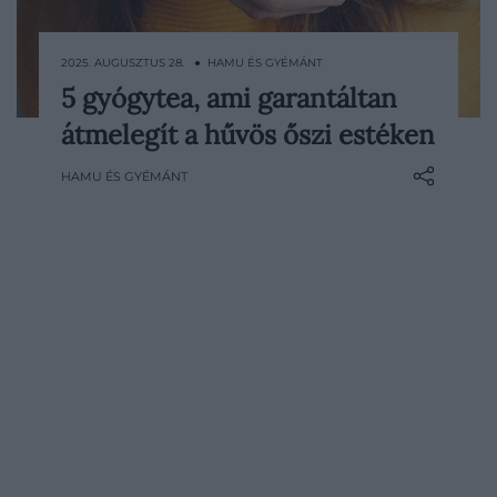
2025. AUGUSZTUS 28. ● HAMU ÉS GYÉMÁNT
5 gyógytea, ami garantáltan
Ahogy beköszönt az ősz, az esték egyre
átmelegít a hűvös őszi estéken
sötétebbek és hűvösebbek, ilyenkor
pedig kevés dolog esik jobban, mint egy
HAMU ÉS GYÉMÁNT
forró, nyugtató ital. A különféle gyógyteák
tökéletesek ebben az időszakban:
feldobják a szürke hétköznapokat,
segítenek lelassulni, miközben az
egészségünkre is jó hatással vannak.