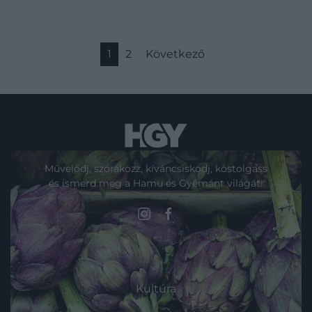
1
2
Következő
Művelődj, szórakozz, kíváncsiskodj, kóstolgass
és ismerd meg a Hamu és Gyémánt világát!
ROVATOK
Kultúra