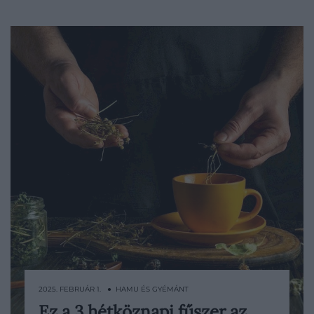
2025. FEBRUÁR 1. ● HAMU ÉS GYÉMÁNT
Ez a 3 hétköznapi fűszer az