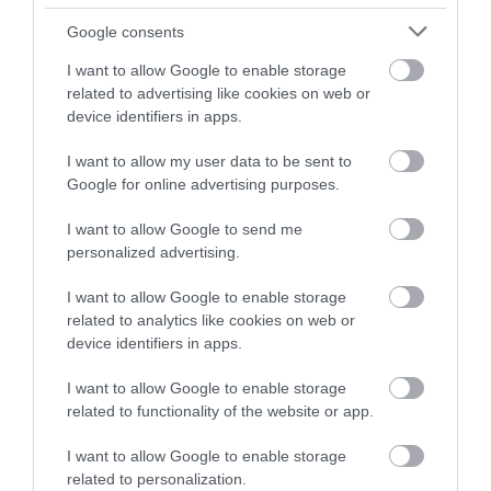
Google consents
I want to allow Google to enable storage
related to advertising like cookies on web or
device identifiers in apps.
I want to allow my user data to be sent to
Google for online advertising purposes.
I want to allow Google to send me
personalized advertising.
I want to allow Google to enable storage
related to analytics like cookies on web or
device identifiers in apps.
I want to allow Google to enable storage
related to functionality of the website or app.
2024. AUGUSZTUS 6. ● CSÁKA ESZTER
4 gyógynövény, amit otthon is
I want to allow Google to enable storage
Amennyiben szeretjük a
egyszerűen termeszthetünk
related to personalization.
gyógynövényekből készült teákat és