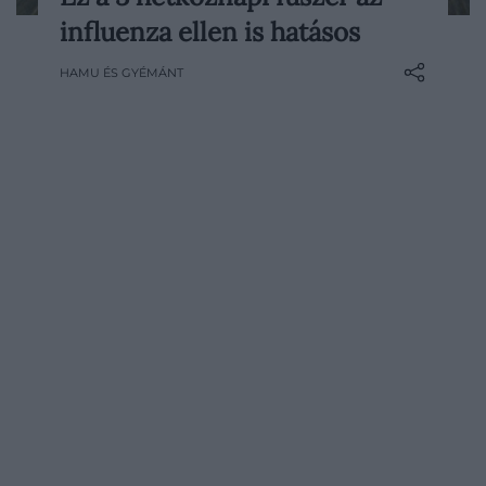
Ha gyógyszerek helyett természetes
influenza ellen is hatásos
hatóanyagokkal küzdenéd le az influenza
kellemetlen tüneteit, mutatjuk, milyen
HAMU ÉS GYÉMÁNT
gyógynövényekhez érdemes nyúlni.