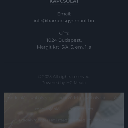
KAPCSOLAT
Email:
info@hamuesgyemant.hu
Cím:
1024 Budapest,
Margit krt. 5/A, 3. em. 1. a
© 2025 All rights reserved.
Powered by
HG Media
.
moderálási szabályzat
adatvédelmi szabályzat
ászf
médiaajánló
impresszum
akadálymentességi megfelelőségi nyilatkozat