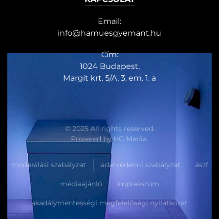
Email:
info@hamuesgyemant.hu
Cím:
1024 Budapest,
Margit krt. 5/A, 3. em. 1. a
© 2025 All rights reserved.
Powered by
HG Media
.
moderálási szabályzat
adatvédelmi szabályzat
ászf
médiaajánló
impresszum
akadálymentességi megfelelőségi nyilatkozat