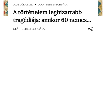
2026. JÚLIUS 26. ● OLÁH-BEBESI BORBÁLA
A történelem legbizarrabb
Egy terem tele főurakkal, feszült tárgyalás,
tragédiája: amikor 60 nemes…
csillogó övek, nehéz köpenyek és komoly
politikai vita. Aztán egyetlen reccsenés, és
OLÁH-BEBESI BORBÁLA
az egész társaság eltűnik a padló alatt. Az
1184-es erfurti latrinakatasztrófa minden
idők egyik legbizarrabb középkori
tragédiája lett: