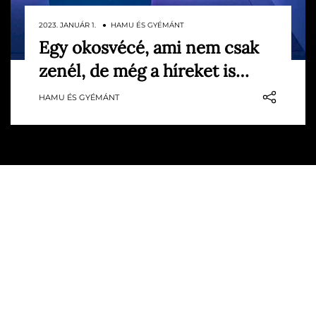
2023. JANUÁR 1. ● HAMU ÉS GYÉMÁNT
Lap tetejére
Egy okosvécé, ami nem csak
Az amerikai vállalat, a Kohler Numi 2.0
zenél, de még a híreket is…
okosvécéje hőfokszabályzó üléssel és
távirányítóval rendelkezik, lejátssza
HAMU ÉS GYÉMÁNT
kedvenc zenéidet, és nem utolsó sorban
Amazon Alexa-kompatibilis.