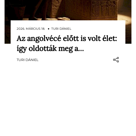
2026. MÁRCIUS 18. ● TURI DÁNIEL
Az angolvécé előtt is volt élet:
A mai vécéhasználat során ritkán
így oldották meg a…
gondolunk bele, hogy a mindennapi
kényelem mögött az emberiség egyik
TURI DÁNIEL
legfontosabb civilizációs vívmánya áll. A
szennyvíz kezelése csak a felszínen
kényelmi kérdés, ez jelenti a
közegészségügy alapját is: