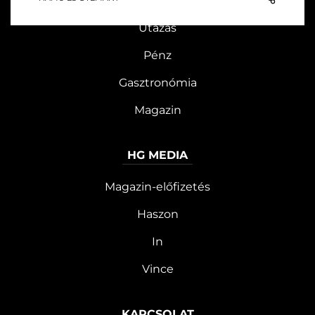
Tudomány
felfedeztek.
Utazás
Pénz
Gasztronómia
Magazin
HG MEDIA
Magazin-előfizetés
Haszon
In
Vince
KAPCSOLAT