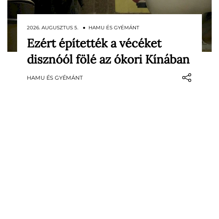
2026. AUGUSZTUS 5. ● HAMU ÉS GYÉMÁNT
Ezért építették a vécéket
Az egyes korok és kultúrák vécéinek
disznóól fölé az ókori Kínában
története valójában sokat elárul egy
társadalom higiéniai szokásairól, technikai
HAMU ÉS GYÉMÁNT
tudásáról és társadalmi különbségeiről. Az
ókori Kínában nem létezett egyetlen
általános illemhelytípus: a hétköznapi…