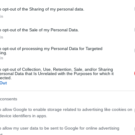
o opt-out of the Sharing of my personal data.
In
2026. MÁJUS 10. ● OLÁH-BEBESI BORBÁLA
Versailles sötét
o opt-out of the Sale of my Personal Data.
A versailles-i kastélyról többnyire
hétköznapjai: tetvek, rossz
In
aranyozott termek, díszes kertek és
XIV. Lajos grandiózus udvara jut
fogak és…
to opt-out of processing my Personal Data for Targeted
ing.
eszünkbe. A fényűző homlokzat
In
OLÁH-BEBESI BORBÁLA
mögött azonban egészen más
valóság húzódott: egy olyan királyi
o opt-out of Collection, Use, Retention, Sale, and/or Sharing
ersonal Data that Is Unrelated with the Purposes for which it
udvar, ahol a tetvek, a rossz fogak és
lected.
a túlterhelt latrinák…
Out
consents
o allow Google to enable storage related to advertising like cookies on
evice identifiers in apps.
o allow my user data to be sent to Google for online advertising
s.