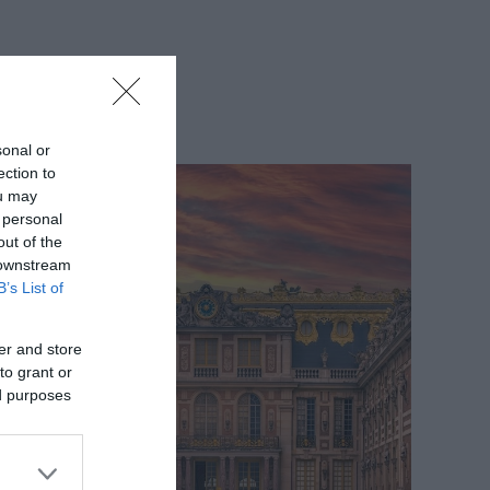
sonal or
ection to
ou may
 personal
out of the
 downstream
B’s List of
er and store
to grant or
ed purposes