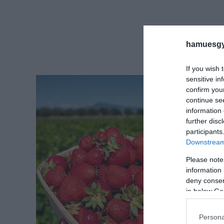
hamuesgy
If you wish 
sensitive in
confirm you
continue se
information 
further disc
participants
Downstream 
Please note
information 
deny consent
in below Go
Persona