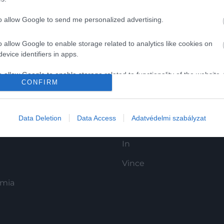
to allow Google to send me personalized advertising.
o allow Google to enable storage related to analytics like cookies on
evice identifiers in apps.
o allow Google to enable storage related to functionality of the website
K
HG MEDIA
CONFIRM
Magazin-előfizetés
o allow Google to enable storage related to personalization.
Data Deletion
Data Access
Adatvédelmi szabályzat
y
Haszon
o allow Google to enable storage related to security, including
cation functionality and fraud prevention, and other user protection.
In
Vince
ómia