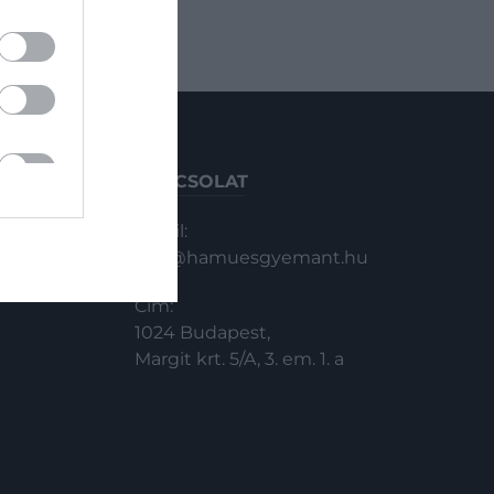
KAPCSOLAT
Email:
info@hamuesgyemant.hu
Cím:
1024 Budapest,
Margit krt. 5/A, 3. em. 1. a