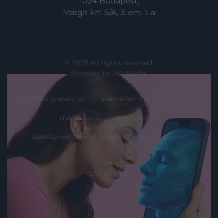
1024 Budapest,
Margit krt. 5/A, 3. em. 1. a
© 2025 All rights reserved.
Powered by
HG Media
.
moderálási szabályzat
adatvédelmi szabályzat
ászf
médiaajánló
impresszum
akadálymentességi megfelelőségi nyilatkozat
Lap tetejére