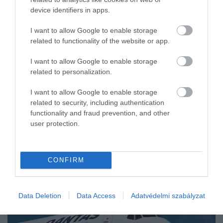
hanem intelligens, önálló robotok
device identifiers in apps.
dolgoznak mellettünk. A Unitree Robotics
legújabb fejlesztése, az A2 robotkutya,
I want to allow Google to enable storage
pontosan ezt a jövőt hozza el…
related to functionality of the website or app.
I want to allow Google to enable storage
related to personalization.
I want to allow Google to enable storage
related to security, including authentication
functionality and fraud prevention, and other
user protection.
CONFIRM
Data Deletion
Data Access
Adatvédelmi szabályzat