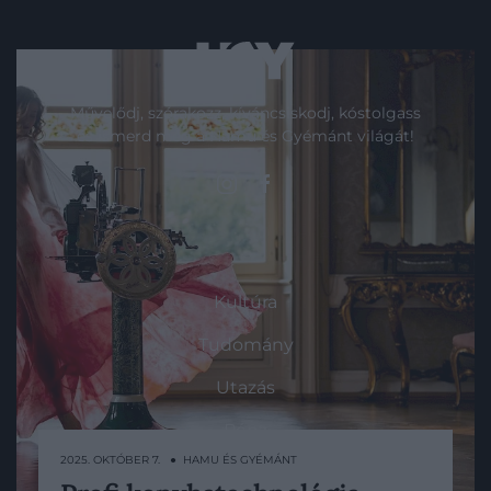
Művelődj, szórakozz, kíváncsiskodj, kóstolgass
és ismerd meg a Hamu és Gyémánt világát!
ROVATOK
Kultúra
Tudomány
Utazás
Pénz
2025. OKTÓBER 7. ● HAMU ÉS GYÉMÁNT
Gasztronómia