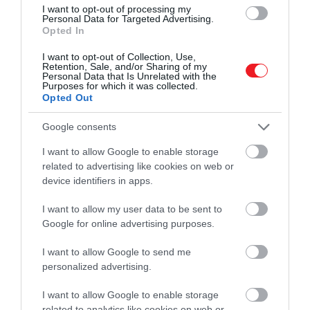
I want to opt-out of processing my
Personal Data for Targeted Advertising.
Opted In
I want to opt-out of Collection, Use,
Retention, Sale, and/or Sharing of my
Personal Data that Is Unrelated with the
Purposes for which it was collected.
Opted Out
Google consents
I want to allow Google to enable storage
related to advertising like cookies on web or
device identifiers in apps.
I want to allow my user data to be sent to
Google for online advertising purposes.
2025. NOVEMBER 22. ● BÓDY KOLOS
18 km/h-val szalad és 100 kg-
I want to allow Google to send me
Egyre közelebb kerülünk ahhoz a
personalized advertising.
t bír el a robotkutya, ami…
pillanathoz, amikor a legkülönbözőbb
iparágakban már nem csupán gépek,
I want to allow Google to enable storage
BÓDY KOLOS
related to analytics like cookies on web or