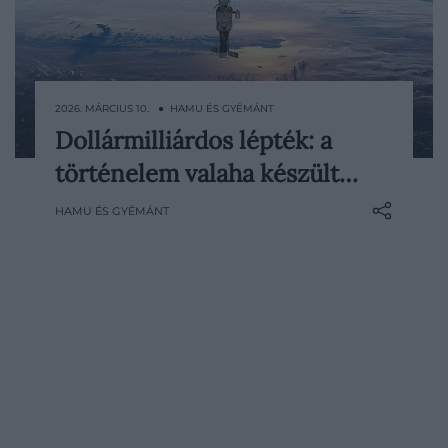
2026. MÁRCIUS 10. ● HAMU ÉS GYÉMÁNT
Dollármilliárdos lépték: a
Az emberiség története tele van
történelem valaha készült…
grandiózus technológiai projektekkel,
amelyek közül néhány minden
HAMU ÉS GYÉMÁNT
képzeletet felülmúló költségekkel
valósult meg. Ezek az eszközök nem
csupán mérnöki bravúrok: sok esetben
tudományos áttöréseket hoztak, vagy
alapjaiban változtatták meg a
technológiai fejlődés…