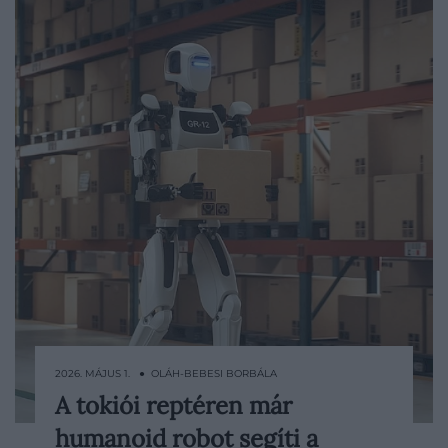
2026. MÁJUS 1. ● OLÁH-BEBESI BORBÁLA
A tokiói reptéren már
A tokiói Haneda repülőtéren egy különös
humanoid robot segíti a
jelenet kezd megszokottá válni: egy