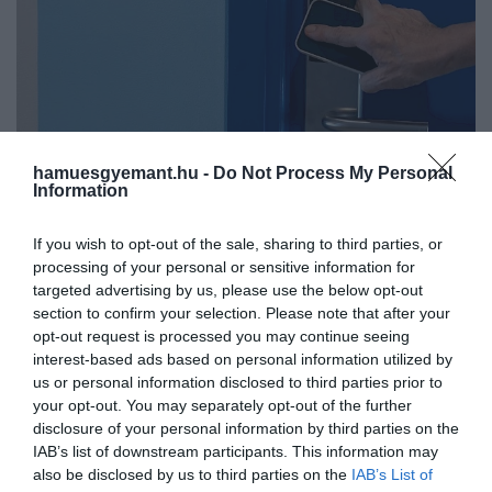
hamuesgyemant.hu -
Do Not Process My Personal
Information
2025. NOVEMBER 21. ● HAMU ÉS GYÉMÁNT
If you wish to opt-out of the sale, sharing to third parties, or
A szakértők szerint ezeket a
processing of your personal or sensitive information for
Egy-egy hosszabb utazás után sokan
dolgokat mindenképp…
targeted advertising by us, please use the below opt-out
azonnal az ágyba vágyunk, de a zavartalan
section to confirm your selection. Please note that after your
pihenés érdekében érdemes előbb
HAMU ÉS GYÉMÁNT
opt-out request is processed you may continue seeing
néhány fontos lépést megtenni.
interest-based ads based on personal information utilized by
Szakértők szerint érkezéskor mindig a
us or personal information disclosed to third parties prior to
biztonsági ellenőrzés legyen az első,
your opt-out. You may separately opt-out of the further
ráadásul néhány egyszerű trükkel
disclosure of your personal information by third parties on the
IAB’s list of downstream participants. This information may
könnyedén elkerülhetjük a
also be disclosed by us to third parties on the
IAB’s List of
kellemetlenségeket.