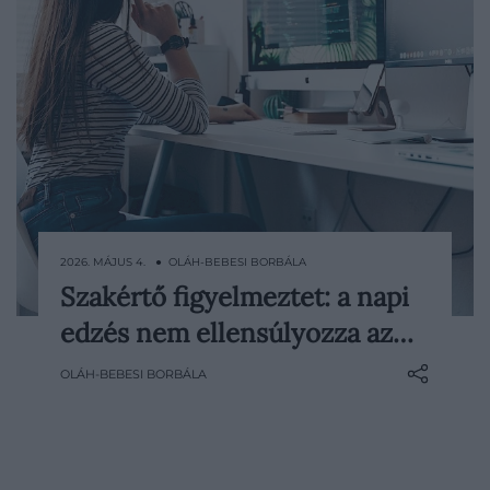
2026. MÁJUS 4. ● OLÁH-BEBESI BORBÁLA
Szakértő figyelmeztet: a napi
A mozgás fontosságáról régóta
edzés nem ellensúlyozza az…
egyértelmű üzeneteket kapunk:
sportoljunk többet, éljünk aktívabban.
OLÁH-BEBESI BORBÁLA
Mégis van egy kevésbé látványos, de
legalább ennyire meghatározó szokás,
amely szinte észrevétlenül formálja az
egészségünket. Samina Akhtar, az Aga…