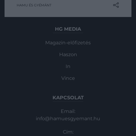
HAMU ÉS GYÉMÁNT
kellemes érzéshez járul hozzá, de segíti a
Magazin
pihentető alvást is. De mégis milyen
gyakran kellene kimosnunk?
HG MEDIA
Magazin-előfizetés
Haszon
In
Vince
KAPCSOLAT
Email:
info@hamuesgyemant.hu
Cím: