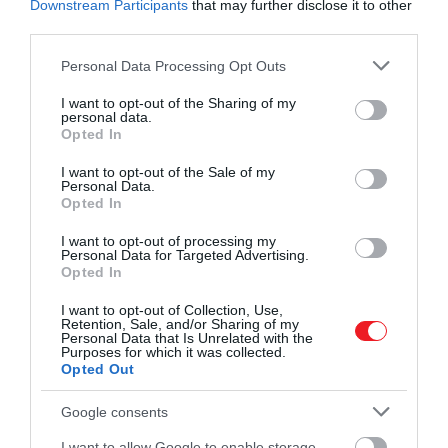
Downstream Participants
that may further disclose it to other
third parties.
Please note that this website/app uses one or more Google
Personal Data Processing Opt Outs
services and may gather and store information including but
not limited to your visit or usage behaviour. You may click to
I want to opt-out of the Sharing of my
personal data.
grant or deny consent to Google and its third-party tags to
Opted In
use your data for below specified purposes in below Google
consent section.
I want to opt-out of the Sale of my
Personal Data.
Opted In
I want to opt-out of processing my
Personal Data for Targeted Advertising.
Opted In
I want to opt-out of Collection, Use,
Retention, Sale, and/or Sharing of my
Personal Data that Is Unrelated with the
Purposes for which it was collected.
Opted Out
Google consents
I want to allow Google to enable storage