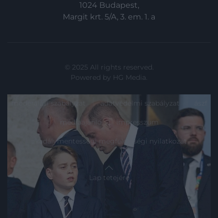
1024 Budapest,
Margit krt. 5/A, 3. em. 1. a
© 2025 All rights reserved.
Powered by
HG Media
.
moderálási szabályzat
adatvédelmi szabályzat
ászf
médiaajánló
impresszum
akadálymentességi megfelelőségi nyilatkozat
Lap tetejére