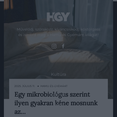
Művelődj, szórakozz, kíváncsiskodj, kóstolgass
és ismerd meg a Hamu és Gyémánt világát!
ROVATOK
Kultúra
Tudomány
2025. JÚLIUS 11. ● HAMU ÉS GYÉMÁNT
Egy mikrobiológus szerint
Utazás
Sok tanulmány gyakran az alvás
ilyen gyakran kéne mosnunk
időtartamára koncentrál, de a környezet,
Pénz
amiben alszunk, legalább annyira fontos.
az…
Gasztronómia
Egy tiszta, friss ágynemű nemcsak a