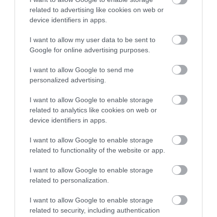
related to advertising like cookies on web or
device identifiers in apps.
I want to allow my user data to be sent to
Google for online advertising purposes.
I want to allow Google to send me
personalized advertising.
2025. NOVEMBER 8. ● HAMU ÉS GYÉMÁNT
A szakértők szerint a
I want to allow Google to enable storage
Bárki, aki valaha is repült, nagyon jól tudja,
related to analytics like cookies on web or
repülőgépen ennél rosszabb
hogy egy rosszul megválasztott ülés
device identifiers in apps.
képes az egész utazásunkat
ülést nem…
I want to allow Google to enable storage
megkeseríteni. Most utazási szakértők
related to functionality of the website or app.
HAMU ÉS GYÉMÁNT
egybehangzó véleménye alapján
elmondjuk, melyik az az ülőhely, amelyet
I want to allow Google to enable storage
érdemes messziről…
related to personalization.
I want to allow Google to enable storage
related to security, including authentication