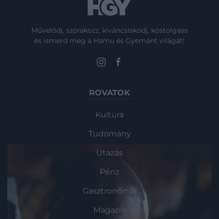
Művelődj, szórakozz, kíváncsiskodj, kóstolgass
és ismerd meg a Hamu és Gyémánt világát!
ROVATOK
Kultúra
Tudomány
Utazás
Pénz
Gasztronómia
Magazin