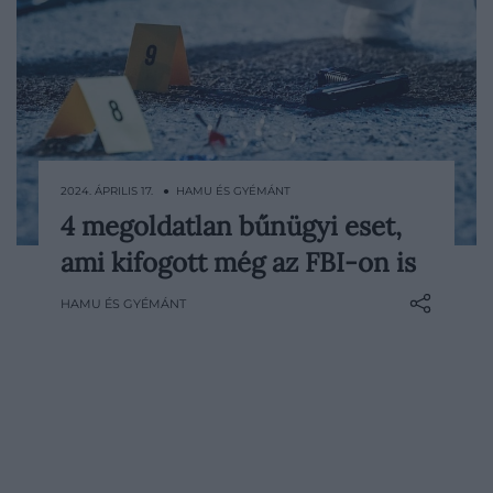
2024. ÁPRILIS 17. ● HAMU ÉS GYÉMÁNT
4 megoldatlan bűnügyi eset,
O.J. Simpson halálhíre az egész világsajtót
ami kifogott még az FBI-on is
felperzselte, a nevéhez fűződő gyilkossági
ügy pedig 30 évvel később is megosztó
HAMU ÉS GYÉMÁNT
téma az emberek körében. Míg vannak,
akik teljesen biztosak az amerikai
futballista tettében, akadnak olyanok is,
akik szerint az ártatlanság vélelme
megilleti, hiszen az…