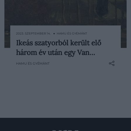
2023. SZEPTEMBER 14. ● HAMU ÉS GYÉMÁNT
Ikeás szatyorból került elő
A festő 1884-es A nueneni presbitérium
három év után egy Van…
kertje tavasszal című alkotása 2020
márciusában tűnt el egy holland
HAMU ÉS GYÉMÁNT
múzeumból. Egy évvel később
letartóztattak a lopás gyanúsítottját, de a
műalkotást csak most találták meg.