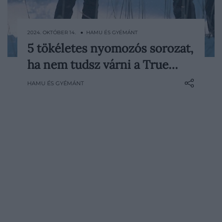
2024. OKTÓBER 14. ● HAMU ÉS GYÉMÁNT
5 tökéletes nyomozós sorozat,
Idén januárban végre folytatódik minden
ha nem tudsz várni a True…
idők egyik legjobb bűnügyi sorozata, a
True Detective. A Matthew McConaughey
HAMU ÉS GYÉMÁNT
és Woody Harrelson főszereplésével
készült, zseniális első évadot talán nehéz
lesz felülmúlni, az eddig elérhető két rész
alapján azonban van okunk reménykedni:
a 4. évadot nemcsak a…