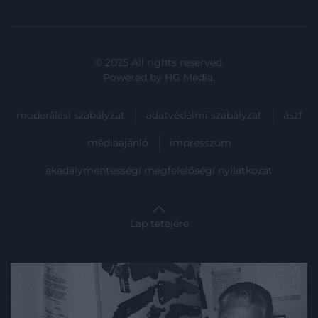
© 2025 All rights reserved.
Powered by
HG Media
.
moderálási szabályzat
adatvédelmi szabályzat
ászf
médiaajánló
impresszum
akadálymentességi megfelelőségi nyilatkozat
Lap tetejére