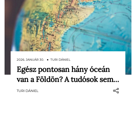
2026. JANUÁR 30. ● TURI DÁNIEL
Egész pontosan hány óceán
Minden általános iskolás diák tudja a
van a Földön? A tudósok sem…
választ arra, hogy pontosan hány óceán
található a Földön – gondolják sokan. A
TURI DÁNIEL
válasz azonban attól függ, milyen
térképet nézünk, milyen iskolába jártunk,
és milyen meghatározást fogadunk el
érvényesnek.