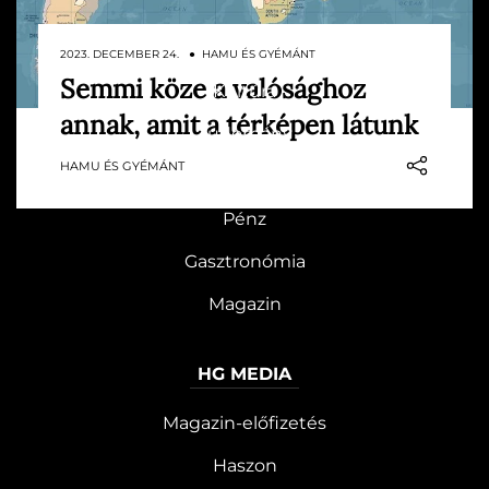
ROVATOK
2023. DECEMBER 24. ● HAMU ÉS GYÉMÁNT
Semmi köze a valósághoz
Kultúra
Míg Földünk geoid alakú, addig a
annak, amit a térképen látunk
világtérképek laposak. Ez a kettősség
Tudomány
pedig – méretarányok tekintetében –
HAMU ÉS GYÉMÁNT
Utazás
hatalmas eltéréseket tud okozni.
Pénz
Gasztronómia
Magazin
HG MEDIA
Magazin-előfizetés
Haszon