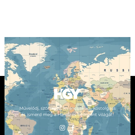
Művelődj, szórakozz, kíváncsiskodj, kóstolgass
és ismerd meg a Hamu és Gyémánt világát!