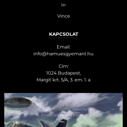
In
Vince
KAPCSOLAT
Email:
info@hamuesgyemant.hu
Cím:
1024 Budapest,
Margit krt. 5/A, 3. em. 1. a
© 2025 All rights reserved.
Powered by
HG Media
.