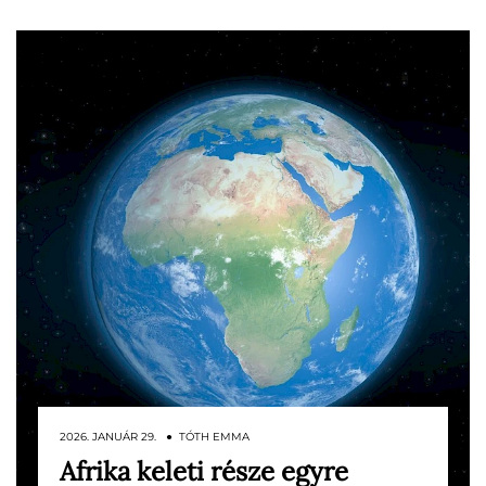
2026. JANUÁR 29. ● TÓTH EMMA
Afrika keleti része egyre
Az elmúlt ötezer évben Kelet-Afrika