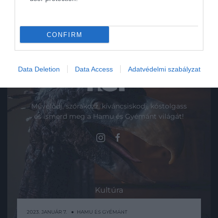
CONFIRM
Data Deletion
Data Access
Adatvédelmi szabályzat
Művelődj, szórakozz, kíváncsiskodj, kóstolgass
és ismerd meg a Hamu és Gyémánt világát!
ROVATOK
Kultúra
Tudomány
2023. JANUÁR 7. ● HAMU ÉS GYÉMÁNT