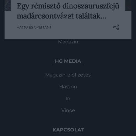
Egy rémisztő dinoszauruszfejű
Utazás
Mostanra bátran kijelenthetjük, hogy a
madárcsontvázat találtak…
madarak a dinoszauruszok leszármazottai,
Pénz
bár a paleontológusok még mindig nem
HAMU ÉS GYÉMÁNT
Gasztronómia
értik, hogyan zajlott le ez a hihetetlen
evolúciós folyamat.
Magazin
HG MEDIA
Magazin-előfizetés
Haszon
In
Vince
KAPCSOLAT