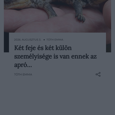
2026. AUGUSZTUS 3. ● TÓTH EMMA
Két feje és két külön
A pennsylvaniai Rockstar Geckos
személyisége is van ennek az
tenyészetben napvilágot látott Simon és
Garfunkel névre keresztelt tarajos gekkó
apró…
egyelőre alig nagyobb egy emberi
TÓTH EMMA
körömnél, két feje azonban rögtön
különlegessé teszi. Az állat június végén
kelt ki, és azóta a…