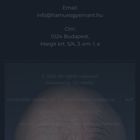
Email:
info@hamuesgyemant.hu
Cím:
1024 Budapest,
Margit krt. 5/A, 3. em. 1. a
© 2025 All rights reserved.
Powered by
HG Media
.
moderálási szabályzat
adatvédelmi szabályzat
ászf
médiaajánló
impresszum
akadálymentességi megfelelőségi nyilatkozat