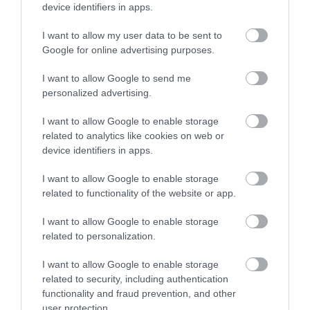
filmben is látható fejdíszért akár 1 millió
device identifiers in apps.
fontot, azaz 450 millió forintot is kiadhat
I want to allow my user data to be sent to
egy lelkes és…
Google for online advertising purposes.
I want to allow Google to send me
personalized advertising.
I want to allow Google to enable storage
related to analytics like cookies on web or
device identifiers in apps.
I want to allow Google to enable storage
related to functionality of the website or app.
I want to allow Google to enable storage
related to personalization.
I want to allow Google to enable storage
related to security, including authentication
functionality and fraud prevention, and other
user protection.