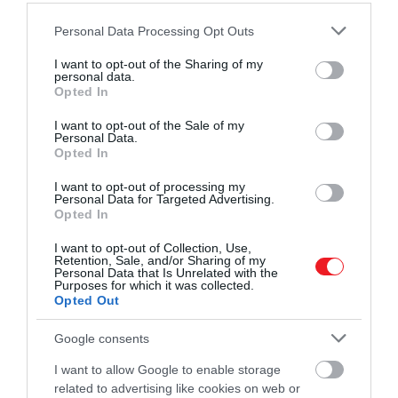
Please note that this website/app uses one or more Google
Personal Data Processing Opt Outs
services and may gather and store information including but
not limited to your visit or usage behaviour. You may click to
I want to opt-out of the Sharing of my
personal data.
grant or deny consent to Google and its third-party tags to
Opted In
use your data for below specified purposes in below Google
consent section.
I want to opt-out of the Sale of my
Personal Data.
Opted In
I want to opt-out of processing my
Personal Data for Targeted Advertising.
Opted In
I want to opt-out of Collection, Use,
Retention, Sale, and/or Sharing of my
2023. OKTÓBER 8. ● HAMU ÉS GYÉMÁNT
Personal Data that Is Unrelated with the
Brutális összegért kelhet el a
Purposes for which it was collected.
Számos kultikus filmes kellék, köztük C-
Opted Out
Star Wars-filmek eredeti…
3PO feje is kalapács alá kerül ez év
Google consents
novemberében. A relikviát maga a
HAMU ÉS GYÉMÁNT
robotot játszó színész, Anthony Daniels
I want to allow Google to enable storage
bocsátja árverésre. Már az első Star Wars-
related to advertising like cookies on web or