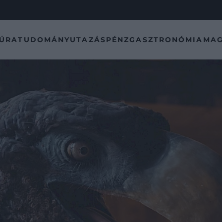
TÚRA
TUDOMÁNY
UTAZÁS
PÉNZ
GASZTRONÓMIA
MAG