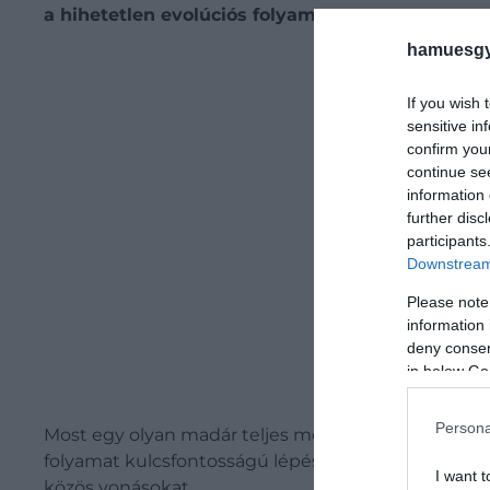
a hihetetlen evolúciós folyamat.
hamuesgy
Be
If you wish 
sensitive in
confirm you
continue se
information 
further disc
participants
Downstream 
Please note
information 
deny consent
in below Go
Persona
Most egy olyan madár teljes megkövesedett csontváza
folyamat kulcsfontosságú lépéseit. A szóban forgó 
I want t
közös vonásokat.