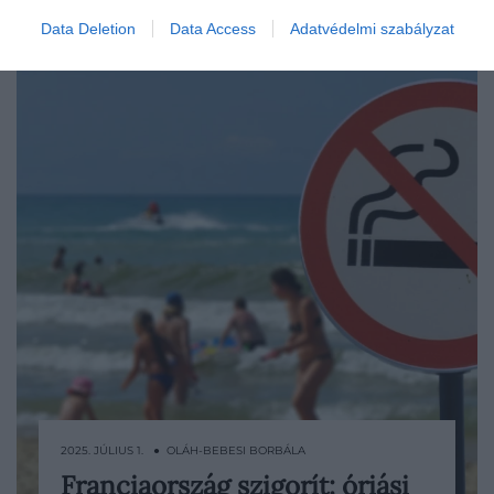
Data Deletion
Data Access
Adatvédelmi szabályzat
2025. JÚLIUS 1. ● OLÁH-BEBESI BORBÁLA
Franciaország szigorít: óriási