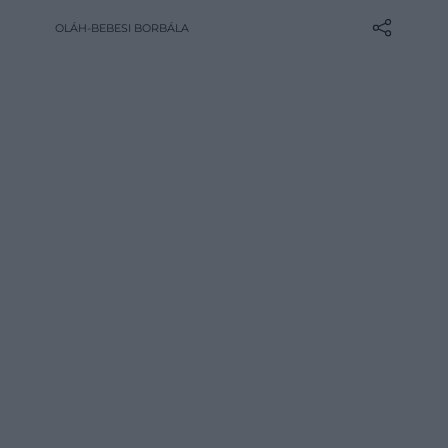
következnének be. Egy 2025-ben
OLÁH-BEBESI BORBÁLA
publikált, több mint 9 millió ember
egészségügyi adatait feldolgozó kutatás
szerint viszont a súlyos szív- és érrendszeri
események előtt az…