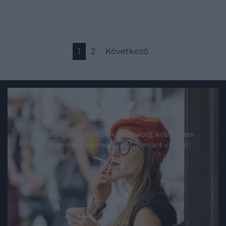
1
2
Következő
Művelődj, szórakozz, kíváncsiskodj, kóstolgass
és ismerd meg a Hamu és Gyémánt világát!
ROVATOK
Kultúra