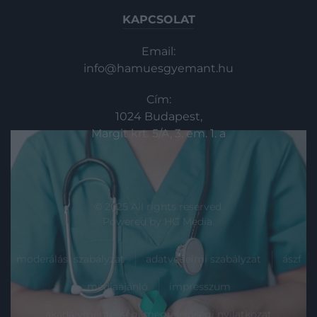
KAPCSOLAT
Email:
info@hamuesgyemant.hu
Cím:
1024 Budapest,
Margit krt. 5/A, 3. em. 1. a
© 2025 All rights reserved.
Powered by
HG Media
.
moderálási szabályzat
adatvédelmi szabályzat
ászf
médiaajánló
impresszum
akadálymentességi megfelelőségi nyilatkozat