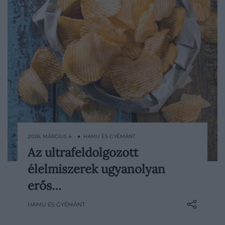
2026. MÁRCIUS 4. ● HAMU ÉS GYÉMÁNT
Az ultrafeldolgozott
Egy friss, a Harvard University, a Duke
élelmiszerek ugyanolyan
University és a University of Michigan
kutatóinak részvételével készült
erős…
áttekintés arra a következtetésre jutott,
HAMU ÉS GYÉMÁNT
hogy az ultrafeldolgozott élelmiszerek
addiktív hatása a dohánytermékekéhez…