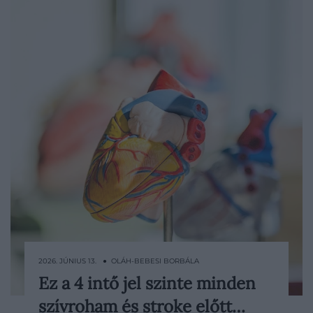
2026. JÚNIUS 13. ● OLÁH-BEBESI BORBÁLA
Ez a 4 intő jel szinte minden
A szívrohamról és a stroke-ról gyakran
szívroham és stroke előtt…
beszélünk úgy, mintha teljesen váratlanul