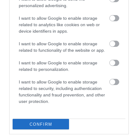
Súlyos büntetést kaphatunk,
personalized advertising.
Spanyolország új dohányzási szabályozása
ha rossz helyen gyújtunk rá…
alaposan felforgathatja a turisták eddig
I want to allow Google to enable storage
megszokott élményeit: az ország koalíciós
related to analytics like cookies on web or
TURI DÁNIEL
kormánya ugyanis jóváhagyott egy
device identifiers in apps.
törvénytervezetet, amely jelentősen
I want to allow Google to enable storage
szigorítaná a cigaretta és az e-cigaretta
related to functionality of the website or app.
használatát a nyilvános terekben.
I want to allow Google to enable storage
related to personalization.
I want to allow Google to enable storage
related to security, including authentication
functionality and fraud prevention, and other
user protection.
CONFIRM