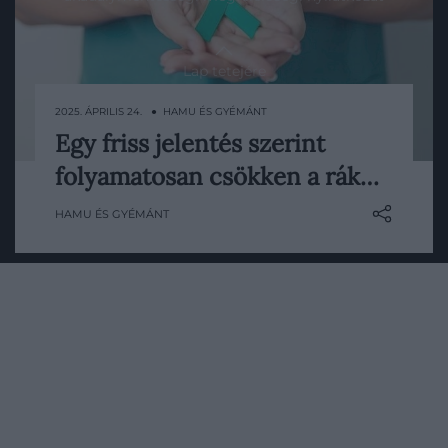
Lap tetejére
2025. ÁPRILIS 24. ● HAMU ÉS GYÉMÁNT
Egy friss jelentés szerint
A rák hallatán természetesen nem a
folyamatosan csökken a rák…
legvidámabb dolgok jutnak az eszünkbe,
most mégis lehet némi reményünk, egy
HAMU ÉS GYÉMÁNT
friss, az Egyesült Államokban kiadott
jelentés szerint ugyanis csökkenő
tendenciát mutat a daganatos
megbetegedések okozta elhalálozások
száma.