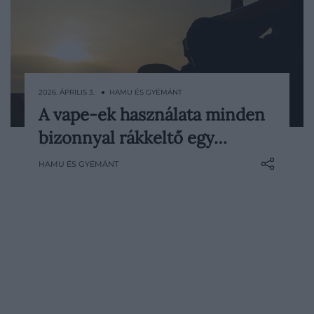
2026. ÁPRILIS 3. ● HAMU ÉS GYÉMÁNT
A vape-ek használata minden
Az e-cigarettát sokáig a dohányzás
bizonnyal rákkeltő egy…
tisztább alternatívájaként kezelték:
kevesebb füst, kevesebb szag,
HAMU ÉS GYÉMÁNT
kontrolláltabb nikotinbevitel. Az elmúlt
évek kutatásai azonban egyre árnyaltabb
képet rajzolnak, sőt nemrég egy átfogó
elemzés már jóval komolyabb…