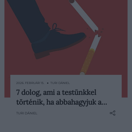
2026. FEBRUÁR 15. ● TURI DÁNIEL
7 dolog, ami a testünkkel
A dohányzás abbahagyásával nem
történik, ha abbahagyjuk a…
történik egyik napról a másikra csoda, de
a szervezetünk meglepően gyorsan
TURI DÁNIEL
reagál. Vannak változások, amelyek
perceken belül elindulnak, és vannak,
amelyek hónapok vagy akár évek alatt