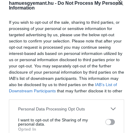
generációkat tilt el a dohányzástól. Az új
hamuesgyemant.hu -
Do Not Process My Personal
HAMU ÉS GYÉMÁNT
szabályozás szerint a 2007. január 1. után
Information
született embereknek tilos
dohányterméket vásárolni, használni
If you wish to opt-out of the sale, sharing to third parties, or
vagy…
processing of your personal or sensitive information for
targeted advertising by us, please use the below opt-out
section to confirm your selection. Please note that after your
opt-out request is processed you may continue seeing
interest-based ads based on personal information utilized by
us or personal information disclosed to third parties prior to
your opt-out. You may separately opt-out of the further
disclosure of your personal information by third parties on the
IAB’s list of downstream participants. This information may
also be disclosed by us to third parties on the
IAB’s List of
Downstream Participants
that may further disclose it to other
third parties.
Please note that this website/app uses one or more Google
Personal Data Processing Opt Outs
services and may gather and store information including but
not limited to your visit or usage behaviour. You may click to
I want to opt-out of the Sharing of my
personal data.
grant or deny consent to Google and its third-party tags to
Opted In
use your data for below specified purposes in below Google