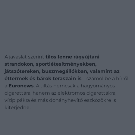
A javaslat szerint
tilos lenne
rágyújtani
strandokon, sportlétesítményekben,
játszótereken, buszmegállókban, valamint az
éttermek és bárok teraszain is
– számol be a hírről
a
Euronews
. A tiltás nemcsak a hagyományos
cigarettára, hanem az elektromos cigarettákra,
vízipipákra és más dohányhevítő eszközökre is
kiterjedne.