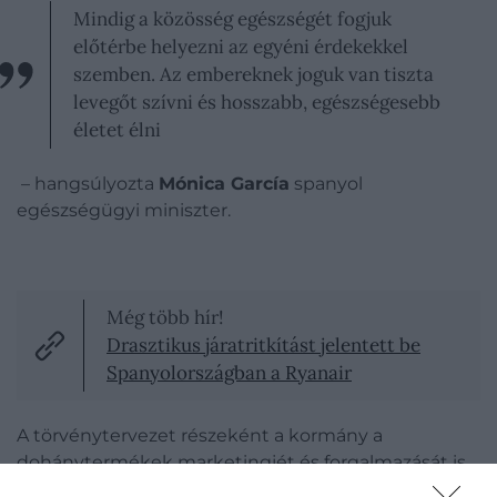
Mindig a közösség egészségét fogjuk
előtérbe helyezni az egyéni érdekekkel
szemben. Az embereknek joguk van tiszta
levegőt szívni és hosszabb, egészségesebb
életet élni
– hangsúlyozta
Mónica García
spanyol
egészségügyi miniszter.
Még több hír!
Drasztikus járatritkítást jelentett be
Spanyolországban a Ryanair
A törvénytervezet részeként a kormány a
dohánytermékek marketingjét és forgalmazását is
szigorúbb keretek közé szorítaná. Az intézkedések