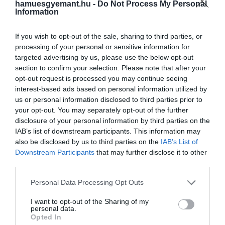
hamuesgyemant.hu -
Do Not Process My Personal
célja egyértelmű:
visszaszorítani a dohányzás
Information
okozta egészségügyi kockázatokat
, amelyek
évente több mint 50 ezer ember halálához
If you wish to opt-out of the sale, sharing to third parties, or
vezetnek Spanyolországban.
processing of your personal or sensitive information for
targeted advertising by us, please use the below opt-out
section to confirm your selection. Please note that after your
opt-out request is processed you may continue seeing
interest-based ads based on personal information utilized by
us or personal information disclosed to third parties prior to
your opt-out. You may separately opt-out of the further
disclosure of your personal information by third parties on the
IAB’s list of downstream participants. This information may
also be disclosed by us to third parties on the
IAB’s List of
Downstream Participants
that may further disclose it to other
third parties.
Please note that this website/app uses one or more Google
Personal Data Processing Opt Outs
services and may gather and store information including but
not limited to your visit or usage behaviour. You may click to
I want to opt-out of the Sharing of my
personal data.
grant or deny consent to Google and its third-party tags to
Opted In
use your data for below specified purposes in below Google