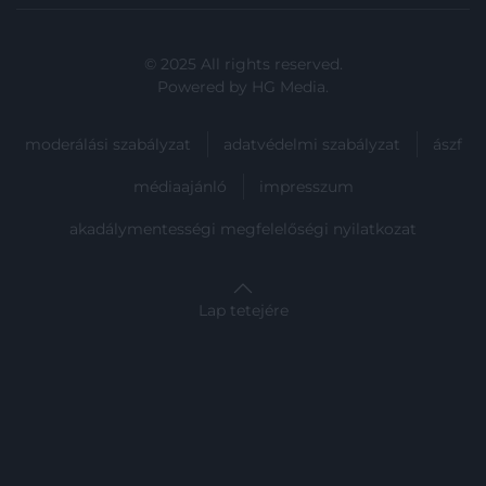
© 2025 All rights reserved.
Powered by
HG Media
.
moderálási szabályzat
adatvédelmi szabályzat
ászf
médiaajánló
impresszum
akadálymentességi megfelelőségi nyilatkozat
Lap tetejére