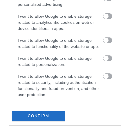
personalized advertising.
A tervezetnek még a parlament elé kell kerülnie, így
I want to allow Google to enable storage
a pontos hatálybalépés ideje egyelőre nem
related to analytics like cookies on web or
ismert
. A portál emlékeztet, hogy Spanyolország
device identifiers in apps.
ezzel a lépéssel ahhoz az európai trendhez
csatlakozik, amely Franciaországban már idén
I want to allow Google to enable storage
nyáron életbe lépett: ott a strandokon, parkokban,
related to functionality of the website or app.
iskolák és buszmegállók környékén tilos a
I want to allow Google to enable storage
dohányzás, bár a kávézók és bárok teraszait
related to personalization.
egyelőre nem érintette a tilalom.
I want to allow Google to enable storage
related to security, including authentication
Olvasd el ezt is!
functionality and fraud prevention, and other
user protection.
Portugáliát letaszították a trónról: már
Spanyolországban találjuk a legjobb
szörfhelyeket
CONFIRM
Több száz csirke lepte el ezt a gyönyörű
spanyol várost