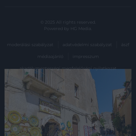
© 2025 All rights reserved.
Powered by
HG Media
.
moderálási szabályzat
adatvédelmi szabályzat
ászf
médiaajánló
impresszum
akadálymentességi megfelelőségi nyilatkozat
Lap tetejére