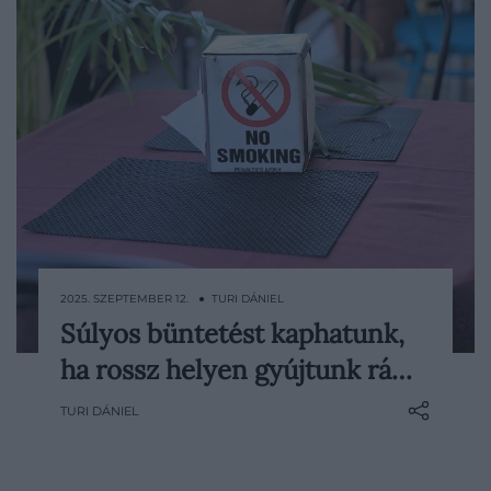
2025. SZEPTEMBER 12. ● TURI DÁNIEL
Súlyos büntetést kaphatunk,
Spanyolország új dohányzási szabályozása
ha rossz helyen gyújtunk rá…
alaposan felforgathatja a turisták eddig
megszokott élményeit: az ország koalíciós
TURI DÁNIEL
kormánya ugyanis jóváhagyott egy
törvénytervezetet, amely jelentősen
szigorítaná a cigaretta és az e-cigaretta