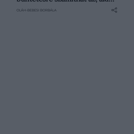
tengerpartokon vagy parkokban – az új
OLÁH-BEBESI BORBÁLA
szabály célja, hogy megóvják a
gyerekeket a passzív dohányzás
hatásaitól. Aki pedig megszegi az új
előírást, akár 280 ezer forintos bírságra is
számíthat.