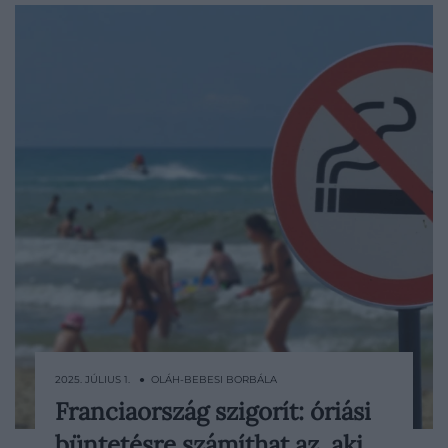
2025. JÚLIUS 1. ● OLÁH-BEBESI BORBÁLA
Franciaország szigorít: óriási
2025. július 6-ától törvénybe ütközik, ha
büntetésre számíthat az, aki…
valaki cigarettára gyújt a francia