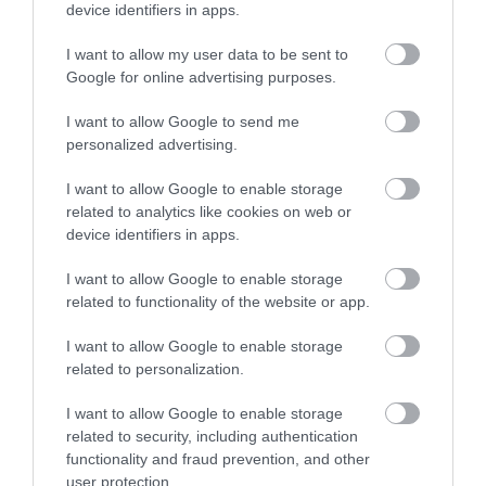
device identifiers in apps.
I want to allow my user data to be sent to
Google for online advertising purposes.
I want to allow Google to send me
personalized advertising.
I want to allow Google to enable storage
related to analytics like cookies on web or
device identifiers in apps.
2025. FEBRUÁR 8. ● HAMU ÉS GYÉMÁNT
I want to allow Google to enable storage
Oszakában most már
related to functionality of the website or app.
Japán harmadik legnagyobb települése
szabadtéren is tilos a
ad otthont áprilistól októberig az idei
I want to allow Google to enable storage
világkiállításnak, amelyen 158 ország és
dohányzás
related to personalization.
régió képviselői vesznek majd részt.
I want to allow Google to enable storage
HAMU ÉS GYÉMÁNT
Emiatt a város új környezetvédelmi
related to security, including authentication
szabályozásokat is bevezetett: egyebek
functionality and fraud prevention, and other
közt betiltották a dohányzást.
user protection.