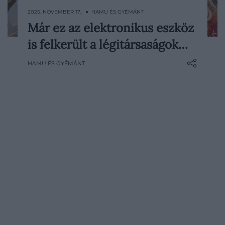
2025. NOVEMBER 17. ● HAMU ÉS GYÉMÁNT
Már ez az elektronikus eszköz
Miután több légitársaság már év elején
is felkerült a légitársaságok…
megtiltotta, hogy a feladott poggyászba
powerbanket vagy más,
HAMU ÉS GYÉMÁNT
lítiumakkumulátoros eszközt
csomagoljunk, most újabb meglepő tétel
került a tiltólistára, ez pedig nem más,
mint a vezeték nélküli fülhallgató.