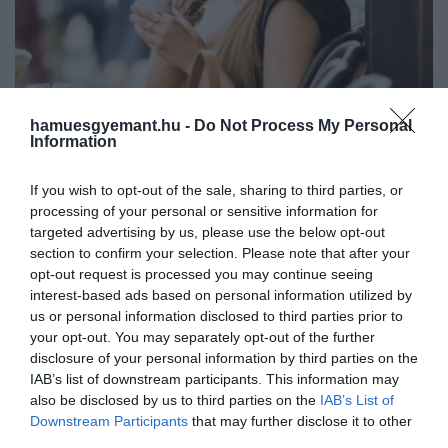
hamuesgyemant.hu -
Do Not Process My Personal
2025. JÚNIUS 8. ● HAMU ÉS GYÉMÁNT
Information
Ebben a népszerű európai
Franciaország hatalmas dohányzási
If you wish to opt-out of the sale, sharing to third parties, or
országban hamarosan
tilalmat készül bevezetni az „első
processing of your personal or sensitive information for
dohányfüstmentes generáció”
betilthatják a…
targeted advertising by us, please use the below opt-out
létrehozása érdekében – és ha
section to confirm your selection. Please note that after your
opt-out request is processed you may continue seeing
HAMU ÉS GYÉMÁNT
megnézzük a statisztikákat, megértjük,
interest-based ads based on personal information utilized by
miért. A francia közegészségügyi hatóság
us or personal information disclosed to third parties prior to
szerint 2022-ben napi szinten 12 millióan
your opt-out. You may separately opt-out of the further
dohányoztak az országban, ami a 18 és 75
disclosure of your personal information by third parties on the
év…
IAB’s list of downstream participants. This information may
also be disclosed by us to third parties on the
IAB’s List of
Downstream Participants
that may further disclose it to other
third parties.