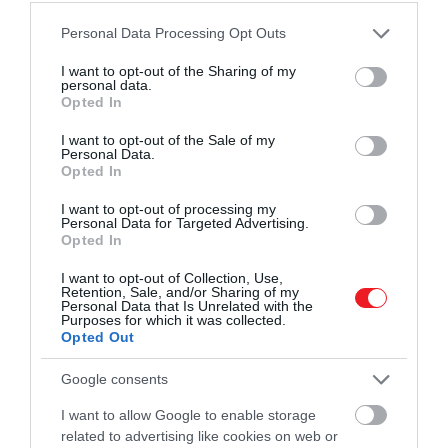
Please note that this website/app uses one or more Google
Personal Data Processing Opt Outs
services and may gather and store information including but
not limited to your visit or usage behaviour. You may click to
I want to opt-out of the Sharing of my
personal data.
grant or deny consent to Google and its third-party tags to
Opted In
use your data for below specified purposes in below Google
consent section.
I want to opt-out of the Sale of my
Personal Data.
Opted In
I want to opt-out of processing my
Personal Data for Targeted Advertising.
Opted In
I want to opt-out of Collection, Use,
Retention, Sale, and/or Sharing of my
Personal Data that Is Unrelated with the
Purposes for which it was collected.
Opted Out
Google consents
I want to allow Google to enable storage
related to advertising like cookies on web or