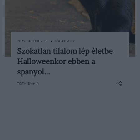
2025. OKTÓBER 25. ● TÓTH EMMA
Szokatlan tilalom lép életbe
A spanyolországi Terrassa városa
Halloweenkor ebben a
különleges intézkedést hozott Halloween
idejére: ideiglenesen megtiltották a
spanyol…
fekete macskák örökbefogadását. A
TÓTH EMMA
döntés célja, hogy megvédjék az állatokat
az esetleges bántalmazásoktól és a
babonás rituáléktól, így biztonságban
tölthessék az ünnepi időszakot.