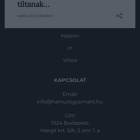
a település tengerpartját elfoglaló hajókat.
tiltanak…
HG MEDIA
A politikust egyetlen cél vezérli: nem
HAMU ÉS GYÉMÁNT
szeretné látni, ahogy a túlturizmus
Magazin-előfizetés
„megfojtja" városát.
Haszon
In
Vince
KAPCSOLAT
Email:
info@hamuesgyemant.hu
Cím:
1024 Budapest,
Margit krt. 5/A, 3. em. 1. a