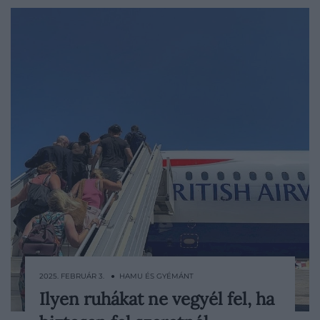
2025. FEBRUÁR 3. ● HAMU ÉS GYÉMÁNT
Ilyen ruhákat ne vegyél fel, ha
Az Egyesült Államok egyik légitársasága