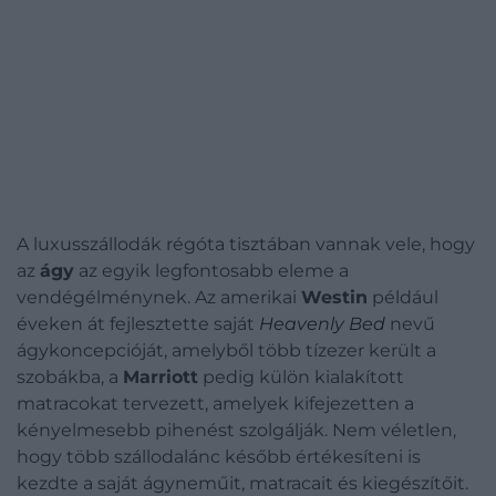
A luxusszállodák régóta tisztában vannak vele, hogy
az
ágy
az egyik legfontosabb eleme a
vendégélménynek. Az amerikai
Westin
például
éveken át fejlesztette saját
Heavenly Bed
nevű
ágykoncepcióját, amelyből több tízezer került a
szobákba, a
Marriott
pedig külön kialakított
matracokat tervezett, amelyek kifejezetten a
kényelmesebb pihenést szolgálják.
Nem véletlen,
hogy több szállodalánc később értékesíteni is
kezdte a saját ágyneműit, matracait és kiegészítőit.