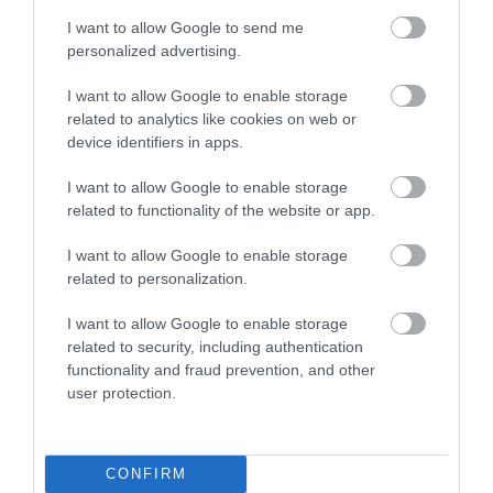
Ha tovább olvasnál:
I want to allow Google to send me
A szakértők szerint ezekre a helyekre
personalized advertising.
semmiképp ne tegyünk értéket a
szállodai szobánkban
I want to allow Google to enable storage
related to analytics like cookies on web or
device identifiers in apps.
A harmadik fontos tényező a
karbantartás
. Egy jó
matrac önmagában nem elég, ha éveken át
I want to allow Google to enable storage
related to functionality of the website or app.
ugyanúgy terheljük. A hotelek rendszeresen
forgatják a matracokat, általában néhány havonta,
I want to allow Google to enable storage
hogy az ágy ne süppedjen be egyetlen ponton.
Erre
related to personalization.
azért van szükség, mert a test súlya nem
egyenletesen oszlik el a matracon, így idővel
I want to allow Google to enable storage
bizonyos pontok nagyobb terhelést kaphatnak.
related to security, including authentication
functionality and fraud prevention, and other
A rendszeres
tisztítás
szintén alapvető. A szállodák
user protection.
folyamatosan mossák az ágyneműket, a párnákat és
a takarókat, ugyanakkor igyekeznek kerülni azokat
a vegyszereket, amelyek hosszú távon károsíthatják
CONFIRM