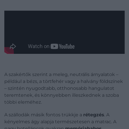
A szakértők szerint a meleg, neutrális árnyalatok –
például a bézs, a törtfehér vagy a halvány földszínek
– szintén nyugodtabb, otthonosabb hangulatot
teremtenek, és könnyebben illeszkednek a szoba
többi eleméhez.
A szállodák másik fontos trükkje a
rétegzés
. A
kényelmes ágy alapja természetesen a matrac. A
nagy hotelláncok gyakran
memóriahabos