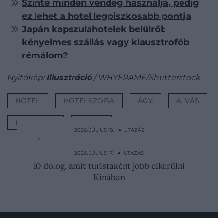
Szinte minden vendég használja, pedig
ez lehet a hotel legpiszkosabb pontja
Japán kapszulahotelek belülről:
kényelmes szállás vagy klausztrofób
rémálom?
Nyitókép:
Illusztráció
/ WHYFRAME/Shutterstock
HOTEL
HOTELSZOBA
ÁGY
ALVÁS
KÉNYELEM
TRÜKK
2026. JÚLIUS 18. ● UTAZÁS
Újabb népszerű olasz településnek lett
elege: komoly…
2026. JÚLIUS 17. ● UTAZÁS
10 dolog, amit turistaként jobb elkerülni
Kínában