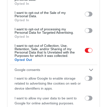
grant or deny consent to Google and its third-party tags to
Opted In
use your data for below specified purposes in below Google
consent section.
I want to opt-out of the Sale of my
Personal Data.
Opted In
I want to opt-out of processing my
Personal Data for Targeted Advertising.
Opted In
I want to opt-out of Collection, Use,
Retention, Sale, and/or Sharing of my
Personal Data that Is Unrelated with the
Purposes for which it was collected.
Opted Out
Google consents
I want to allow Google to enable storage
Illusztráció
related to advertising like cookies on web or
Fotó:
Natalia Kokhanova/Shutterstock
device identifiers in apps.
I want to allow my user data to be sent to
Google for online advertising purposes.