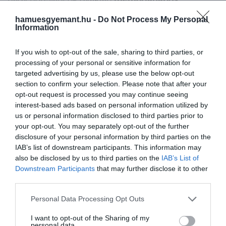
megoldásokat választanak, mert ezek jobban
hamuesgyemant.hu -
Do Not Process My Personal
követik a test formáját, miközben egyenletesebben
Information
osztják el a testsúlyt. Erre kerülnek a jó minőségű
ágyneműk. Az egyiptomi pamut és a magasabb,
If you wish to opt-out of the sale, sharing to third parties, or
legalább
300-as
vagy annál magasabb
szálszámú
processing of your personal or sensitive information for
huzatok
jobb szellőzést és kellemesebb tapintást
targeted advertising by us, please use the below opt-out
biztosíthatnak. A szálak számlálását sokan
section to confirm your selection. Please note that after your
opt-out request is processed you may continue seeing
marketingfogásnak gondolják, de a prémium
interest-based ads based on personal information utilized by
hotelek valóban nagy hangsúlyt fektetnek a
us or personal information disclosed to third parties prior to
puhább, tartósabb textíliákra.
your opt-out. You may separately opt-out of the further
disclosure of your personal information by third parties on the
A
párnák
legalább ennyire fontosak. A szállodák
IAB’s list of downstream participants. This information may
gyakran többféle méretű és keménységű párnát
also be disclosed by us to third parties on the
IAB’s List of
tesznek az ágyra, mivel nem mindenki ugyanúgy
Downstream Participants
that may further disclose it to other
szeret aludni. Van, aki a magasabb fejtámaszt
third parties.
kedveli, más inkább puhább párnát választ. Az extra
Please note that this website/app uses one or more Google
Personal Data Processing Opt Outs
párnák ráadásul vizuálisan is a luxus hatását
services and may gather and store information including but
kelthetik.
not limited to your visit or usage behaviour. You may click to
I want to opt-out of the Sharing of my
personal data.