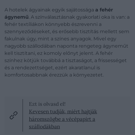
A hotelek ágyainak egyik sajátossága
a fehér
ágynemű
.
A színválasztásnak gyakorlati oka is van: a
fehér textíliákon könnyebb észrevenni a
szennyeződéseket, és erősebb tisztítás mellett sem
fakulnak úgy, mint a színes anyagok.
Mivel egy
nagyobb szállodában naponta rengeteg ágyneműt
kell tisztítani, ez komoly előnyt jelent. A fehér
színhez kötjük továbbá a tisztaságot, a frissességet
és a rendezettséget, ezért akaratlanul is
komfortosabbnak érezzük a környezetet.
Ezt is olvasd el!
Kevesen tudják, miért hajtják
háromszögbe a vécépapírt a
szállodákban