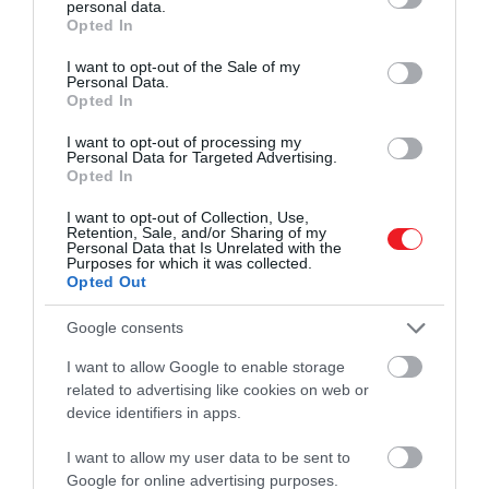
personal data.
azonban tudatosan építik fel az
grant or deny consent to Google and its third-party tags to
Opted In
„ötcsillagos” alvásélményt. A megfelelő
use your data for below specified purposes in below Google
matrac, a rétegezés, a színek és a…
consent section.
I want to opt-out of the Sale of my
Personal Data.
Opted In
I want to opt-out of processing my
Personal Data for Targeted Advertising.
Opted In
I want to opt-out of Collection, Use,
Retention, Sale, and/or Sharing of my
Personal Data that Is Unrelated with the
Purposes for which it was collected.
Opted Out
Google consents
I want to allow Google to enable storage
related to advertising like cookies on web or
device identifiers in apps.
I want to allow my user data to be sent to
Google for online advertising purposes.