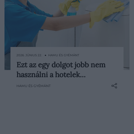
2026. JÚNIUS 22. ● HAMU ÉS GYÉMÁNT
Ezt az egy dolgot jobb nem
Egy fárasztó utazás után kevés jobb érzés
használni a hotelek…
van annál, mint megérkezni a
hotelszobába és beállni a zuhany alá.
HAMU ÉS GYÉMÁNT
Szakértők szerint azonban érdemes
óvatosnak lenni a falra szerelt,
utántölthető tisztálkodószer-adagolókkal,
mert ezekben meglepően sok
baktérium…