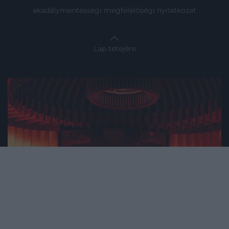
akadálymentességi megfelelőségi nyilatkozat
Lap tetejére