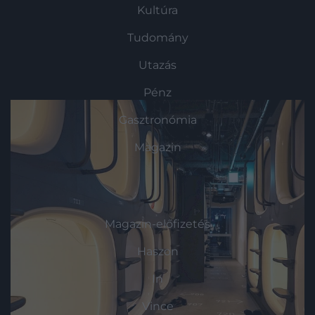
Kultúra
Tudomány
Utazás
Pénz
Gasztronómia
Magazin
HG MEDIA
Magazin-előfizetés
Haszon
In
Vince