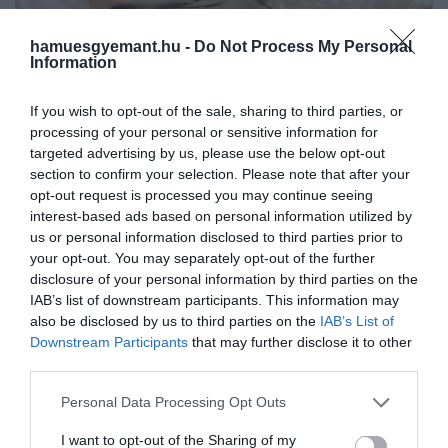
hamuesgyemant.hu -
Do Not Process My Personal
Information
If you wish to opt-out of the sale, sharing to third parties, or
processing of your personal or sensitive information for
targeted advertising by us, please use the below opt-out
section to confirm your selection. Please note that after your
opt-out request is processed you may continue seeing
interest-based ads based on personal information utilized by
us or personal information disclosed to third parties prior to
your opt-out. You may separately opt-out of the further
disclosure of your personal information by third parties on the
2026. MÁJUS 26. ● TÓTH EMMA
IAB’s list of downstream participants. This information may
A szállodai ágyak titka: ezért
also be disclosed by us to third parties on the
IAB’s List of
A hotelszobák egyik legnagyobb előnye a
Downstream Participants
that may further disclose it to other
olyan kényelmes hotelben…
kényelmes ágy, amely valamiért gyakran
third parties.
komfortosabbnak érződik, mint az
TÓTH EMMA
Please note that this website/app uses one or more Google
Personal Data Processing Opt Outs
otthoni. Ebben szerepe van a pihenéshez
services and may gather and store information including but
kapcsolódó hangulatnak is, a szállodák
not limited to your visit or usage behaviour. You may click to
I want to opt-out of the Sharing of my