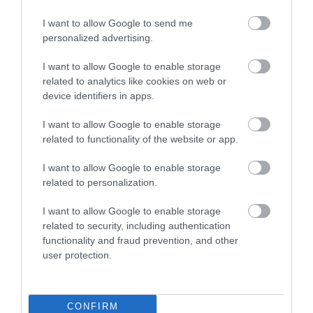
I want to allow Google to send me
personalized advertising.
I want to allow Google to enable storage
related to analytics like cookies on web or
device identifiers in apps.
I want to allow Google to enable storage
related to functionality of the website or app.
I want to allow Google to enable storage
related to personalization.
2026. MÁJUS 21. ● HAMU ÉS GYÉMÁNT
Szinte minden vendég
I want to allow Google to enable storage
Egy szállodába érkezve sokan elsősorban
related to security, including authentication
használja, pedig ez lehet a
az ágy vagy a fürdőszoba tisztaságára
functionality and fraud prevention, and other
figyelnek, pedig a legkoszosabb felületet
hotel…
user protection.
gyakran már jóval korábban megérintjük.
HAMU ÉS GYÉMÁNT
A szakértők szerint a hotel egyik
legproblémásabb pontja éppen az, amit
CONFIRM