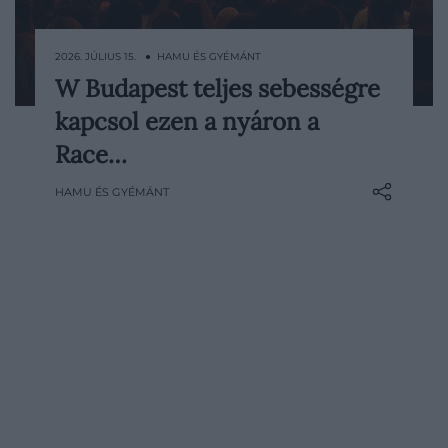
2026. JÚLIUS 15. ● HAMU ÉS GYÉMÁNT
W Budapest teljes sebességre
A Mercedes-AMG PETRONAS F1 Team és a
kapcsol ezen a nyáron a
W Budapest viszi tovább a pálya
energiáját, új lendületet adva a
Race…
versenyhétvégének pörgéssel, stílussal és
HAMU ÉS GYÉMÁNT
a város pezsgésével. Idén nyáron a
kultikus Drechsler-palota válik a Race
Weekend szívévé az Andrássy…