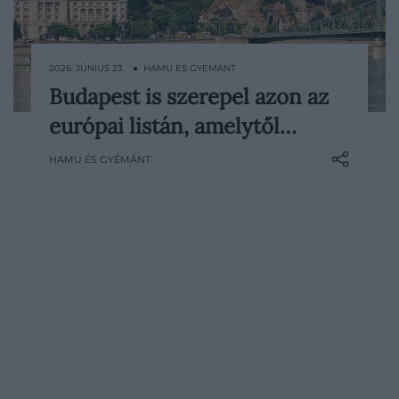
2026. JÚNIUS 23. ● HAMU ÉS GYÉMÁNT
Budapest is szerepel azon az
Kevés dolog tudja úgy elrontani az utazás
európai listán, amelytől…
hangulatát, mint amikor a bőrönddel
együtt valami egészen mást is
HAMU ÉS GYÉMÁNT
hazaviszünk. Egy friss európai összesítés
szerint az ágyi poloskákkal kapcsolatos
panaszok több felkapott városban –
köztük a magyar fővárosban is &ndash…