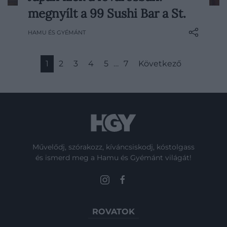
Megnyitotta kapuit a 99 Sushi Bar &
megnyílt a 99 Sushi Bar a St.
Restaurant a The St. Regis Budapest falai
között, első alkalommal hozva el Közép-
HAMU ÉS GYÉMÁNT
Európába a nemzetközileg elismert,
kortárs japán gasztronómiai koncepcióját.
1
2
3
4
5
…
7
Következő
Művelődj, szórakozz, kíváncsiskodj, kóstolgass
és ismerd meg a Hamu és Gyémánt világát!
ROVATOK