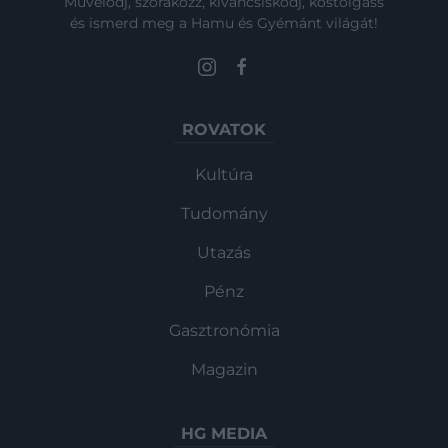
Művelődj, szórakozz, kíváncsiskodj, kóstolgass
és ismerd meg a Hamu és Gyémánt világát!
ROVATOK
Kultúra
Tudomány
Utazás
Pénz
Gasztronómia
Magazin
HG MEDIA