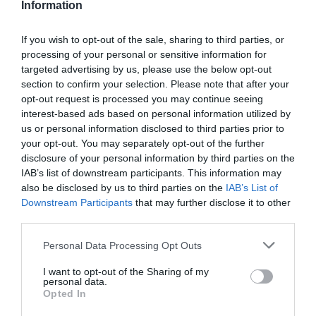
Information
légügyi hatóságok nem engedélyezték az azonnali
továbbrepülést, a légitársaság buszos transzfert
If you wish to opt-out of the sale, sharing to third parties, or
szervezett a 380 kilométerre fekvő észak-olasz
processing of your personal or sensitive information for
városba.
targeted advertising by us, please use the below opt-out
section to confirm your selection. Please note that after your
opt-out request is processed you may continue seeing
interest-based ads based on personal information utilized by
us or personal information disclosed to third parties prior to
your opt-out. You may separately opt-out of the further
disclosure of your personal information by third parties on the
IAB’s list of downstream participants. This information may
also be disclosed by us to third parties on the
IAB’s List of
Downstream Participants
that may further disclose it to other
third parties.
Please note that this website/app uses one or more Google
Personal Data Processing Opt Outs
services and may gather and store information including but
not limited to your visit or usage behaviour. You may click to
I want to opt-out of the Sharing of my
personal data.
grant or deny consent to Google and its third-party tags to
Opted In
use your data for below specified purposes in below Google
Fotó:
Algimantas Barzdzius/Shutterstock