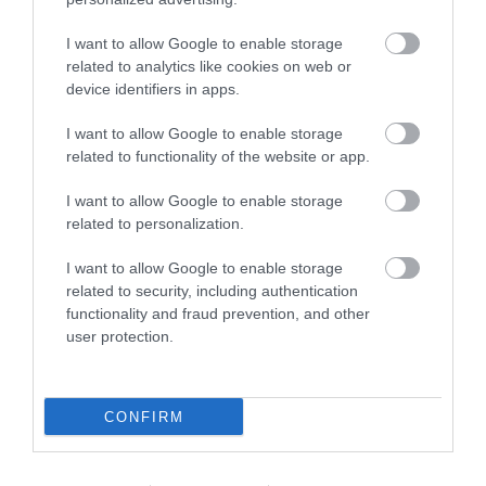
2080-ra egyes helyeken megduplázódhat.
I want to allow Google to enable storage
Ez a jelenség akkor fordul elő, amikor nincsenek
related to analytics like cookies on web or
felhők és nem rossz az időjárás, de mégis a szél
device identifiers in apps.
sebességének és irányának gyors változása lép fel. A
tiszta levegő turbulenciája azért aggasztó, mert
I want to allow Google to enable storage
related to functionality of the website or app.
váratlan, nehéz elkerülni és egyre gyakoribb.
I want to allow Google to enable storage
related to personalization.
Olvasd el ezt is!
I want to allow Google to enable storage
A Ryanair megemelte a légiutas-kísérők
related to security, including authentication
fizetését – most pedig a teljes összeget
functionality and fraud prevention, and other
visszakéri tőlük
user protection.
Ryanair: 7 olyan városba is eljuthatunk a
nyáron, ahol 10 éve nem járt a
CONFIRM
légitársaság
Heti 640 járatra bővítette kapacitását
Budapestről a Ryanair