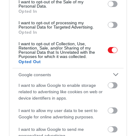
consent section.
I want to opt-out of the Sale of my
Personal Data.
Opted In
I want to opt-out of processing my
Ha tovább olvasnál:
Personal Data for Targeted Advertising.
Opted In
Még több járatot szüntetne meg ebben a
népszerű európai országban a Ryanair
I want to opt-out of Collection, Use,
Retention, Sale, and/or Sharing of my
Personal Data that Is Unrelated with the
Purposes for which it was collected.
Ahogy arról korábban
beszámoltunk
, tudósok
Opted Out
szerint a turbulens légörvények hamarosan még
viharosabbak lesznek.
Dr. Paul D. Williams
, az
Google consents
angliai Readingi Egyetem kutatója 2017-ben egy
I want to allow Google to enable storage
általa készített előrejelző algoritmus alapján tette
related to advertising like cookies on web or
közzé a jóslatokat. A szakember legfontosabb
device identifiers in apps.
megállapításai a tengerszint feletti magasság
alapján változtak, ugyanis a légörvények 12
I want to allow my user data to be sent to
kilométeres magasságban sokkal erőteljesebbek
Google for online advertising purposes.
voltak, mint 10 kilométeres magasságban. Williams
I want to allow Google to send me
úgy véli, hogy a tiszta levegő turbulenciája 2050-
personalized advertising.