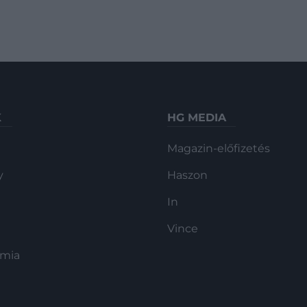
K
HG MEDIA
Magazin-előfizetés
y
Haszon
In
Vince
ómia