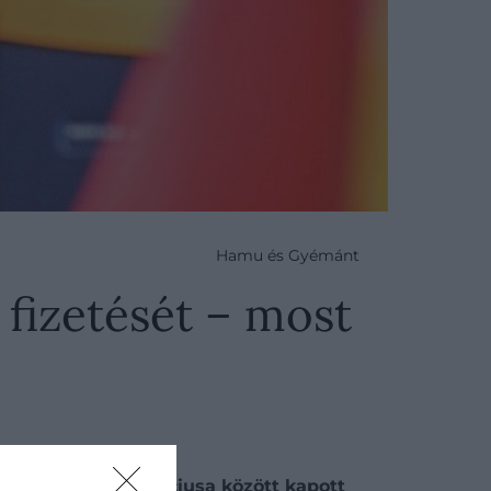
Hamu és Gyémánt
 fizetését – most
któbere és 2024 márciusa között kapott