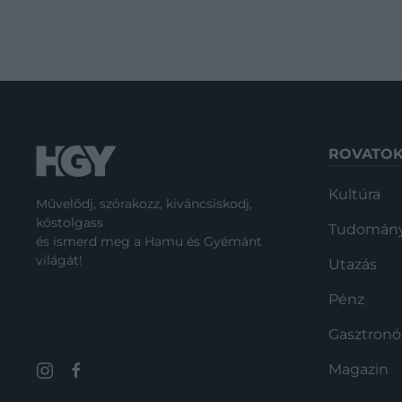
ROVATO
Kultúra
Művelődj, szórakozz, kíváncsiskodj,
kóstolgass
Tudomán
és ismerd meg a Hamu és Gyémánt
világát!
Utazás
Pénz
Gasztron
Magazin