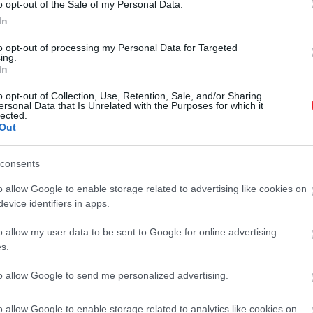
o opt-out of the Sale of my Personal Data.
In
to opt-out of processing my Personal Data for Targeted
ing.
hatunk a nyáron, ahol 10 éve nem járt a légitársaság
In
o opt-out of Collection, Use, Retention, Sale, and/or Sharing
ersonal Data that Is Unrelated with the Purposes for which it
lected.
te az USO tagjait, hogy öt hónapnyi fizetésemelést kell v
Out
consents
o allow Google to enable storage related to advertising like cookies on
evice identifiers in apps.
o allow my user data to be sent to Google for online advertising
 tartozás összegét havi részletekben vonja majd le, amen
s.
 (1 millió 550 ezer forint) kell visszafizetnie, és a havi
to allow Google to send me personalized advertising.
„túlfizetési helyzetként” jellemezte az esetet.
o allow Google to enable storage related to analytics like cookies on