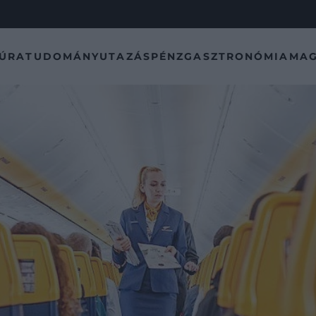
TÚRA
TUDOMÁNY
UTAZÁS
PÉNZ
GASZTRONÓMIA
MAG