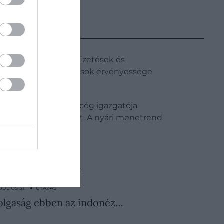
 és sztrájkokkal a fizetések és
k közötti megállapodások érvényessége
nair. Az eseményen a cég igazgatója
tett adók eltörléséért. A nyári menetrend
 járatot jelent.
SPANYOLORSZÁG
 JÚLIUS 31. ● UTAZÁS
zolgaság ebben az indonéz…