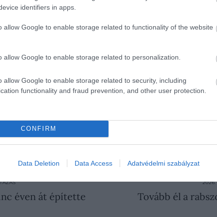
evice identifiers in apps.
meg ebben a népszerű európai országban a Ryanair
o allow Google to enable storage related to functionality of the website
o allow Google to enable storage related to personalization.
erte gyakran szembesülnek munkavállalói feszültségekkel
rávilágít arra, hogy a szakszervezetek és a munkáltató
o allow Google to enable storage related to security, including
lme szempontjából.
cation functionality and fraud prevention, and other user protection.
artotta meg a nyári szezont érintő tájékoztatóját a Rya
iemelve, hogy hálásak hazánknak a légitársaságokra kive
Budapestről az ír fapadossal, ami hetente 640-nél is több
CONFIRM
Data Deletion
Data Access
Adatvédelmi szabályzat
FIZETÉS
FIZETÉSEMELÉS
LÉGITÁRSASÁG
UTAZÁS
2026.
nc éven át építette
Tovább él a rabs