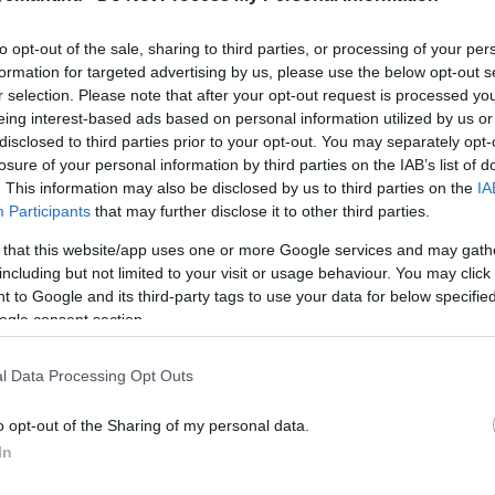
s elérheti, írja a BBC.
to opt-out of the sale, sharing to third parties, or processing of your per
állíthatod oldalunkat preferált forrásként a Google 
formation for targeted advertising by us, please use the below opt-out s
r selection. Please note that after your opt-out request is processed y
eing interest-based ads based on personal information utilized by us or
disclosed to third parties prior to your opt-out. You may separately opt-
losure of your personal information by third parties on the IAB’s list of
. This information may also be disclosed by us to third parties on the
IA
Participants
that may further disclose it to other third parties.
 that this website/app uses one or more Google services and may gath
including but not limited to your visit or usage behaviour. You may click 
 to Google and its third-party tags to use your data for below specifi
ogle consent section.
l Data Processing Opt Outs
o opt-out of the Sharing of my personal data.
szakszervezettel kötött megállapodás alapján történt, é
In
vális szakszervezet, a Union Sindical Obrera (USO) azonban