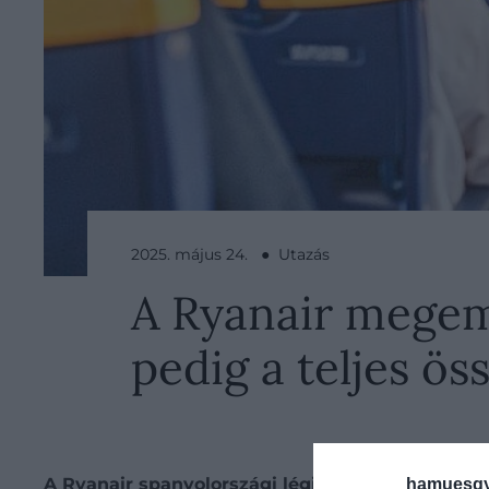
2025. május 24. ● Utazás
A Ryanair megeme
pedig a teljes ös
A Ryanair spanyolországi légiutas-kísérőinek egy
hamuesgy