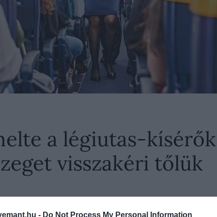
lte a légiutas-kísérők
szeget visszakéri tőlük
 részét arra kötelezi, hogy fizessék vissza a 2023 o
emant.hu -
Do Not Process My Personal Information