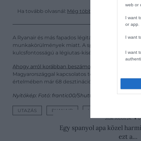
web or d
Ha tovább olvasnál:
Még több járatot szüntetne 
I want t
or app.
I want t
A Ryanair és más fapados légitársaságok Európa-sz
munkakörülmények miatt. A spanyolországi eset is 
I want t
kulcsfontosságú a légiutas-kísérők jogainak véde
authenti
Ahogy arról korábban beszámoltunk
, Budapesten t
Magyarországgal kapcsolatos terveit részletezte, k
értelmében már 68 desztinációra lehet majd eljutni 
Nyitókép: Fotó: frantic00/Shutterstock
UTAZÁS
RYANAIR
LÉGIUTAS-KÍSÉRŐ
2026. JÚLIUS 24. ● 
Egy spanyol apa közel harmi
ezt a…