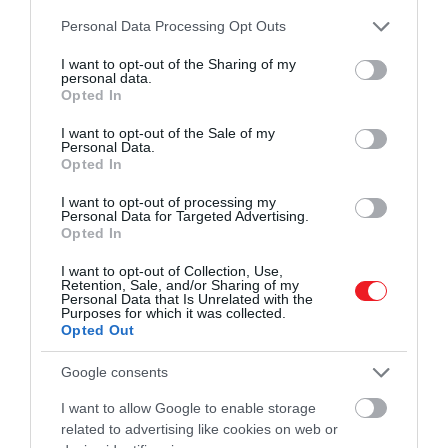
ben a Ryanair – íme a lista!
Please note that this website/app uses one or more Google
Personal Data Processing Opt Outs
services and may gather and store information including but
not limited to your visit or usage behaviour. You may click to
I want to opt-out of the Sharing of my
personal data.
grant or deny consent to Google and its third-party tags to
A
túlzott repülőtéri díjakra hivatkozva
a Ryanair
Opted In
use your data for below specified purposes in below Google
nyártól nem közlekedik Jerez és Valladolid
consent section.
I want to opt-out of the Sale of my
városaiba, és csökkenti a Santiago de Compostela,
Personal Data.
Asturias, Cantabria és Zaragoza közlekedő járatainak
Opted In
a számát. A légitársaság ehelyett 1,5 millió ülőhelyet
I want to opt-out of processing my
hozott létre olyan turisztikai célpontokon, mint
Personal Data for Targeted Advertising.
például Madrid, Malaga és Alicante. A spanyolországi
Opted In
repülőtéri díjakat, amelyekről az
állami tulajdonú
I want to opt-out of Collection, Use,
Aena dönt
, és amelyeket a koronavírus-világjárvány
Retention, Sale, and/or Sharing of my
Personal Data that Is Unrelated with the
óta befagyasztottak, tavaly az infláció miatt 4,09%-
Purposes for which it was collected.
kal emelték.
Opted Out
Wilson
tisztázta
, hogy a légitársaság nem a
Google consents
Ryanairnek nyújtott támogatásokat vagy
I want to allow Google to enable storage
különleges bánásmódot kér, hanem egy olyan
related to advertising like cookies on web or
modellt
, amely minden légitársaság számára