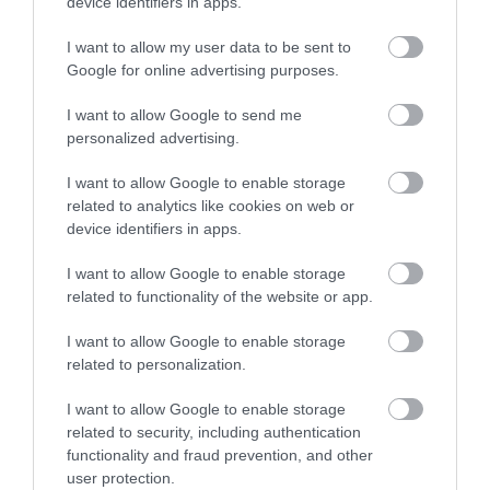
device identifiers in apps.
versenyképes díjakat biztosít. Szerinte ugyanis a
regionális repülőtereknek alacsony költségekre van
I want to allow my user data to be sent to
Google for online advertising purposes.
szükségük a növekedés ösztönzése érdekében.
I want to allow Google to send me
A Ryanair azt szeretné, ha az Aena – mielőtt
personalized advertising.
megemelné a díjakat – bizonyos útvonalakon
három vagy négy évig kedvezményeket adna.
I want to allow Google to enable storage
related to analytics like cookies on web or
device identifiers in apps.
Figyelmedbe ajánljuk!
Ismét többet kell
I want to allow Google to enable storage
fizetnünk a Ryanair járatain, az utasok nem
related to functionality of the website or app.
örülnek neki
I want to allow Google to enable storage
related to personalization.
I want to allow Google to enable storage
Wilson korábban azt mondta, hogy az Aena túlzott
related to security, including authentication
reptéri díjai továbbra is károsítják Spanyolország
functionality and fraud prevention, and other
helyi repülőtereit, korlátozza növekedésüket, és
user protection.
hatalmas
kapacitásokat hagy kihasználatlanul.