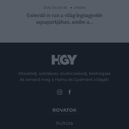
Szinte lebeg a híd, ami magasságával az
Eiffel-tornyot is…
2026. JÚLIUS 30. ● UTAZÁS
Esőerdő is van a világ legnagyobb
aquaparkjában, amibe a…
Művelődj, szórakozz, kíváncsiskodj, kóstolgass
és ismerd meg a Hamu és Gyémánt világát!
ROVATOK
Kultúra