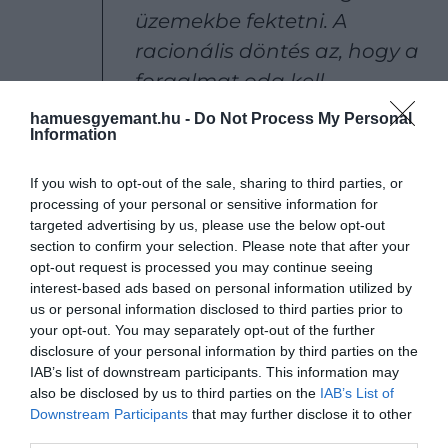
üzemekbe fektetni. A
racionális döntés az, hogy a
forgalmat oda kell
áthelyezni, ahol a
hamuesgyemant.hu -
Do Not Process My Personal
Information
hozzáférési költségek
csökkennek, nem pedig
If you wish to opt-out of the sale, sharing to third parties, or
emelkednek. Nem tervezünk
processing of your personal or sensitive information for
targeted advertising by us, please use the below opt-out
beruházást a regionális
section to confirm your selection. Please note that after your
repülőtereken, mert az
opt-out request is processed you may continue seeing
árképzési rendszerek
interest-based ads based on personal information utilized by
us or personal information disclosed to third parties prior to
megbomlottak.
your opt-out. You may separately opt-out of the further
disclosure of your personal information by third parties on the
IAB’s list of downstream participants. This information may
also be disclosed by us to third parties on the
IAB’s List of
Downstream Participants
that may further disclose it to other
Ezt is olvasd el!
Számtalan járatot törölt 2025-
third parties.