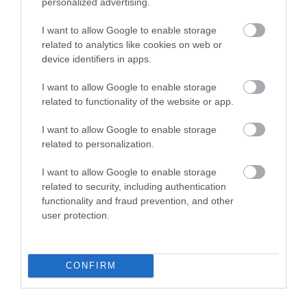
personalized advertising.
Ferencváros – Monor – Szajol – Gyoma ­–
Békéscsaba,
I want to allow Google to enable storage
Békéscsaba – Lőkösháza,
related to analytics like cookies on web or
Szajol – Püspökladány – Debrecen,
device identifiers in apps.
Aszód – Hatvan,
Kelenföld – Százhalombatta – Pusztaszabolcs,
I want to allow Google to enable storage
related to functionality of the website or app.
Kelenföld – Hegyeshalom.
I want to allow Google to enable storage
Az emelt sebességhez természetesen a járművek
related to personalization.
esetében is meg kell teremteni a feltételeket. A
szolgáltatás versenyképességének javítása
I want to allow Google to enable storage
érdekében tervez új járműveket is vásárolni a MÁV,
related to security, including authentication
illetve a jelenlegi járműállomány felújítását is
functionality and fraud prevention, and other
elvégzik. Az új KISS és Flirt motorvonatok, illetve IC+
user protection.
kocsik, valamint a felújított BZ motorkocsik nagyon
népszerűek az utasok körében.
CONFIRM
Az eddigi számok is azt mutatják, hogy a
fejlesztések valóban jelentős utasszámnövekedést