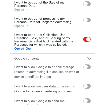
consent section.
I want to opt-out of the Sale of my
Personal Data.
Opted In
I want to opt-out of processing my
Personal Data for Targeted Advertising.
Opted In
Fotó:
Shutterstock
I want to opt-out of Collection, Use,
Retention, Sale, and/or Sharing of my
További két további szakaszon is emelik a határt:
Personal Data that Is Unrelated with the
Purposes for which it was collected.
Kelenföld és Százhalombatta között 120 km/-ra,
Opted Out
Szeged-Rókus és a Hódmezővásárhelyi Népkert
között pedig 100 km/h-ra.
Google consents
I want to allow Google to enable storage
A pályán elérhető sebesség megemelése az ETCS
related to advertising like cookies on web or
vonatbefolyásoló rendszer üzembe helyezését
device identifiers in apps.
követően lesz lehetséges, ez az alábbi vonalakon
van folyamatban:
I want to allow my user data to be sent to
Google for online advertising purposes.
Ferencváros – Székesfehérvár,
Boba – Bajánsenye
I want to allow Google to send me