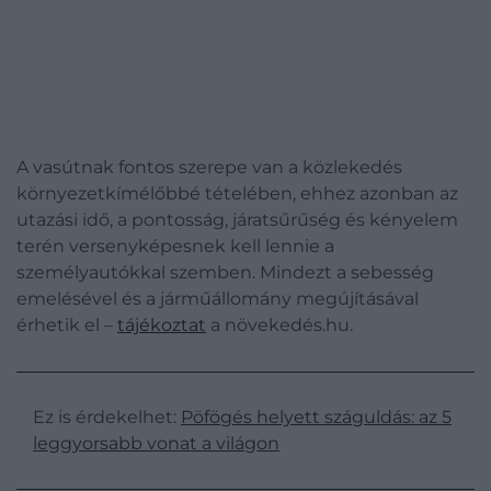
A vasútnak fontos szerepe van a közlekedés
környezetkímélőbbé tételében, ehhez azonban az
utazási idő, a pontosság, járatsűrűség és kényelem
terén versenyképesnek kell lennie a
személyautókkal szemben. Mindezt a sebesség
emelésével és a járműállomány megújításával
érhetik el –
tájékoztat
a növekedés.hu.
Ez is érdekelhet:
Pöfögés helyett száguldás: az 5
leggyorsabb vonat a világon