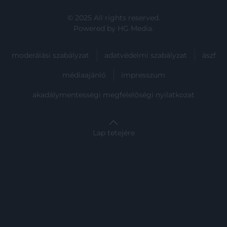
© 2025 All rights reserved.
Powered by
HG Media
.
moderálási szabályzat
adatvédelmi szabályzat
ászf
médiaajánló
impresszum
akadálymentességi megfelelőségi nyilatkozat
Lap tetejére