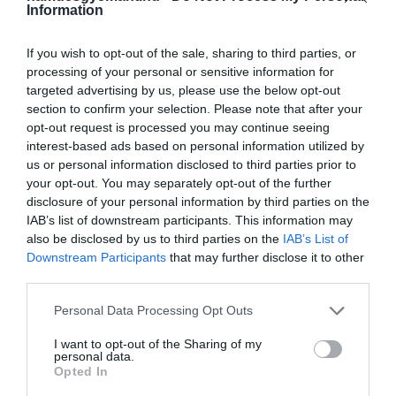
Information
közlekedni, ilyen lesz az alábbi pár:
Püspökladány és Debrecen
If you wish to opt-out of the sale, sharing to third parties, or
Százhalombatta és Pusztaszabolcs
processing of your personal or sensitive information for
targeted advertising by us, please use the below opt-out
Aszód és Hatvan
section to confirm your selection. Please note that after your
opt-out request is processed you may continue seeing
interest-based ads based on personal information utilized by
us or personal information disclosed to third parties prior to
Ha tovább olvasnál:
Japánban szándékosan
your opt-out. You may separately opt-out of the further
lassítják a nosztalgiavonatokat
disclosure of your personal information by third parties on the
IAB’s list of downstream participants. This information may
also be disclosed by us to third parties on the
IAB’s List of
Downstream Participants
that may further disclose it to other
third parties.
Please note that this website/app uses one or more Google
Personal Data Processing Opt Outs
services and may gather and store information including but
not limited to your visit or usage behaviour. You may click to
I want to opt-out of the Sharing of my
personal data.
grant or deny consent to Google and its third-party tags to
Opted In
use your data for below specified purposes in below Google