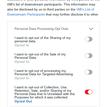
IAB’s list of downstream participants. This information may
also be disclosed by us to third parties on the
IAB’s List of
Downstream Participants
that may further disclose it to other
third parties.
A Tisza-tó az ország második legnagyobb
Please note that this website/app uses one or more Google
Personal Data Processing Opt Outs
vízfelülete, éppen ezért óriási lehetőségek
services and may gather and store information including but
not limited to your visit or usage behaviour. You may click to
I want to opt-out of the Sharing of my
vannak benne. Hiszünk abban, hogy egy
personal data.
grant or deny consent to Google and its third-party tags to
térség nem válhat igazán vonzó turisztikai
Opted In
use your data for below specified purposes in below Google
célponttá erős gasztronómia és
consent section.
I want to opt-out of the Sale of my
vendégélmény nélkül.
Personal Data.
Opted In
I want to opt-out of processing my
Personal Data for Targeted Advertising.
Opted In
I want to opt-out of Collection, Use,
Retention, Sale, and/or Sharing of my
Personal Data that Is Unrelated with the
Purposes for which it was collected.
Opted Out