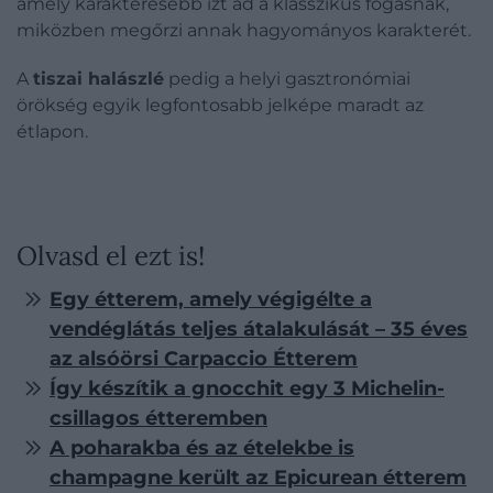
amely karakteresebb ízt ad a klasszikus fogásnak,
miközben megőrzi annak hagyományos karakterét.
A
tiszai halászlé
pedig a helyi gasztronómiai
örökség egyik legfontosabb jelképe maradt az
étlapon.
Olvasd el ezt is!
Egy étterem, amely végigélte a
vendéglátás teljes átalakulását – 35 éves
az alsóörsi Carpaccio Étterem
Így készítik a gnocchit egy 3 Michelin-
csillagos étteremben
A poharakba és az ételekbe is
champagne került az Epicurean étterem