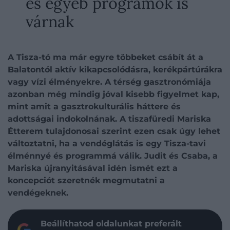
és egyéb programok is
várnak
A Tisza-tó ma már egyre többeket csábít át a
Balatontól aktív kikapcsolódásra, kerékpártúrákra
vagy vízi élményekre. A térség gasztronómiája
azonban még mindig jóval kisebb figyelmet kap,
mint amit a gasztrokulturális háttere és
adottságai indokolnának. A tiszafüredi Mariska
Étterem tulajdonosai szerint ezen csak úgy lehet
változtatni, ha a vendéglátás is egy Tisza-tavi
élménnyé és programmá válik. Judit és Csaba, a
Mariska újranyitásával idén ismét ezt a
koncepciót szeretnék megmutatni a
vendégeknek.
Beállíthatod oldalunkat preferált