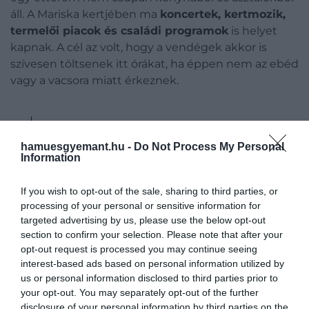
áll. A Mariska kertjében ma
koncertek, kertmozik,
termelői piacok és családi programok
is helyet
kapnak. A cél az volt, hogy a vendégek akkor is
szívesen töltsenek itt órákat, ha éppen nem az ebéd
vagy a vacsora miatt érkeznek.
A Mariska ma már nem pusztán az ételekről
szól.
Egy kiszakadás a hétköznapokból. Egy
hamuesgyemant.hu -
Do Not Process My Personal
Information
hely, ahol lehet fröccsözni a kertben,
koncertet hallgatni, mozizni a szabad ég
If you wish to opt-out of the sale, sharing to third parties, or
alatt, vagy egyszerűen csak jól érezni
processing of your personal or sensitive information for
magunkat.
targeted advertising by us, please use the below opt-out
section to confirm your selection. Please note that after your
opt-out request is processed you may continue seeing
interest-based ads based on personal information utilized by
–
mondják a tulajdonosok, akik szerint
a Tisza-tó
us or personal information disclosed to third parties prior to
következő nagy fejlődési lépcsője nemcsak a
your opt-out. You may separately opt-out of the further
disclosure of your personal information by third parties on the
turisztikai beruházásokon múlik.