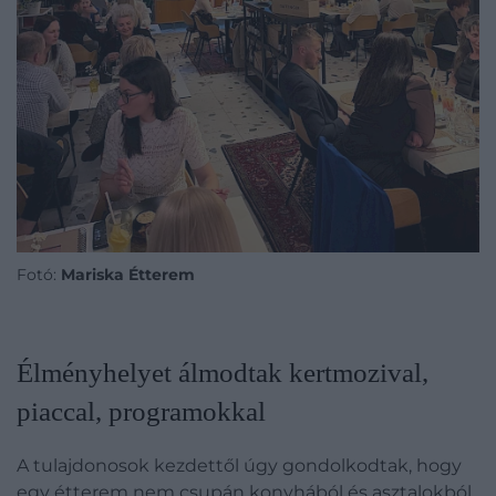
Fotó:
Mariska Étterem
Élményhelyet álmodtak kertmozival,
piaccal, programokkal
A tulajdonosok kezdettől úgy gondolkodtak, hogy
egy étterem nem csupán konyhából és asztalokból