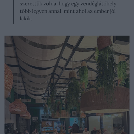
szerettük volna, hogy egy vendéglátóhely
több legyen annál, mint ahol az ember jól
lakik.