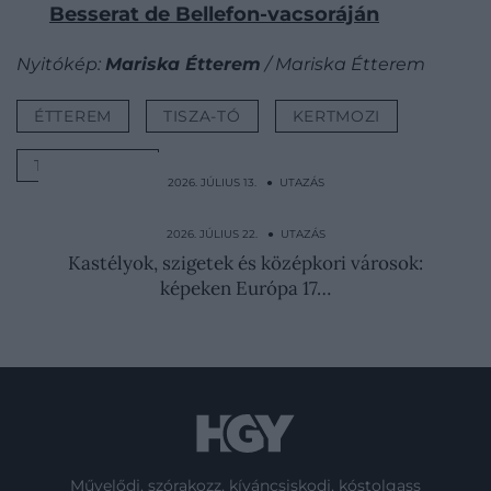
Besserat de Bellefon-vacsoráján
Nyitókép:
Mariska Étterem
/ Mariska Étterem
ÉTTEREM
TISZA-TÓ
KERTMOZI
TISZAFÜRED
2026. JÚLIUS 13. ● UTAZÁS
Ez Európa egyik legolcsóbb nyaralóhelye –
egy dolog azonban…
2026. JÚLIUS 22. ● UTAZÁS
Kastélyok, szigetek és középkori városok:
képeken Európa 17…
Művelődj, szórakozz, kíváncsiskodj, kóstolgass