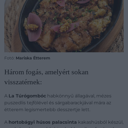
Fotó:
Mariska Étterem
Három fogás, amelyért sokan
visszatérnek:
A
La Túrógombóc
habkönnyű állagával, mézes
puszedlis tejfölével és sárgabarackjával mára az
étterem legismertebb desszertje lett.
A
hortobágyi húsos palacsinta
kakashúsból készül,