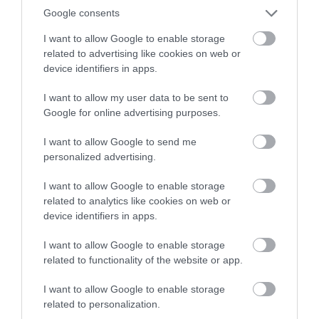
Google consents
I want to allow Google to enable storage
related to advertising like cookies on web or
device identifiers in apps.
I want to allow my user data to be sent to
Google for online advertising purposes.
Fotó:
Mariska Étterem
I want to allow Google to send me
personalized advertising.
A Tisza és a Hortobágy találkozása a
tányéron
I want to allow Google to enable storage
related to analytics like cookies on web or
device identifiers in apps.
Az étlapon egyszerre jelennek meg a Tisza halas
hagyományai és a Hortobágy pásztorételei.
A
I want to allow Google to enable storage
klasszikus fogások – a halászlé, a harcsapaprikás, a
related to functionality of the website or app.
haltepertő vagy a gulyás – autentikus formában is
I want to allow Google to enable storage
megtalálhatók, miközben időről időre modernebb
related to personalization.
változatban is visszatérnek.