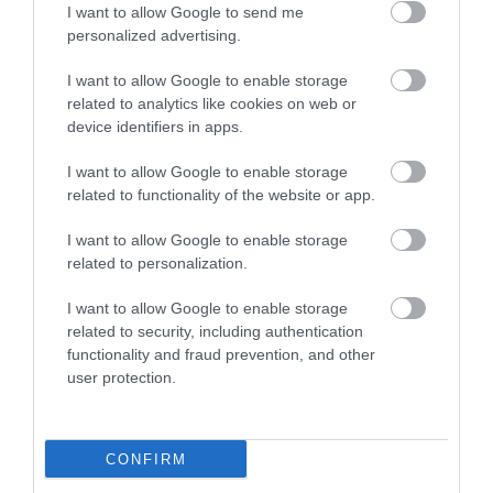
Akit nem temetett maga alá a csapadék, annak az
I want to allow Google to send me
élelmiszer- és vízhiánnyal kellett megküzdenie. De
personalized advertising.
sajnos rengetegen voltak azok is, akik megfagytak, az
I want to allow Google to enable storage
országban ugyanis -25 fokra csökkent a hőmérséklet.
related to analytics like cookies on web or
device identifiers in apps.
Az 1977-es buffalói hóvihar
I want to allow Google to enable storage
related to functionality of the website or app.
I want to allow Google to enable storage
related to personalization.
I want to allow Google to enable storage
related to security, including authentication
functionality and fraud prevention, and other
user protection.
CONFIRM