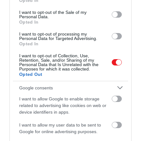
Opted In
use your data for below specified purposes in below Google
consent section.
I want to opt-out of the Sale of my
Personal Data.
Opted In
I want to opt-out of processing my
Personal Data for Targeted Advertising.
Opted In
I want to opt-out of Collection, Use,
Retention, Sale, and/or Sharing of my
Personal Data that Is Unrelated with the
Purposes for which it was collected.
Opted Out
Google consents
1972. február 3-án akkora hóvihar sújtotta Iránt, amely
I want to allow Google to enable storage
több mint 4000 ember halálát okozta és 200 falut tett
related to advertising like cookies on web or
földdel egyenlővé.
device identifiers in apps.
Az öt napig tartó havazás következtében egyes
I want to allow my user data to be sent to
területeken 8 méteres hófalak alakultak ki.
Google for online advertising purposes.