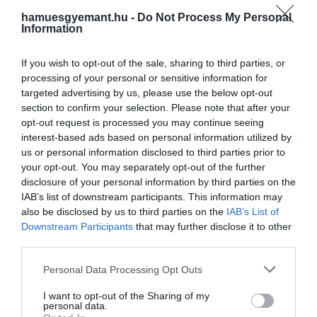
csak a rengeteg csapadék kényszerítette térdre ezek
hamuesgyemant.hu -
Do Not Process My Personal
Information
a kanadai városokat, a vihar ugyanis erős szelet magáv
hozott, amely felkorbácsolta a havat a levegőbe, és
If you wish to opt-out of the sale, sharing to third parties, or
semmit nem lehetett látni az utcán. Sokan rekedtek 
processing of your personal or sensitive information for
utakon, a kocsmákban és az irodákban. A fagyos
targeted advertising by us, please use the below opt-out
hőmérséklettel kombinált körülmények több mint 30
section to confirm your selection. Please note that after your
halálos áldozatot követeltek.
opt-out request is processed you may continue seeing
interest-based ads based on personal information utilized by
us or personal information disclosed to third parties prior to
your opt-out. You may separately opt-out of the further
Ezt is olvasd el!
A világ leghidegebb városában
disclosure of your personal information by third parties on the
elviselhetetlen mínuszok tombolnak
IAB’s list of downstream participants. This information may
also be disclosed by us to third parties on the
IAB’s List of
Downstream Participants
that may further disclose it to other
third parties.
Az 1972-es iráni hóvihar
Please note that this website/app uses one or more Google
Personal Data Processing Opt Outs
services and may gather and store information including but
not limited to your visit or usage behaviour. You may click to
I want to opt-out of the Sharing of my
personal data.
grant or deny consent to Google and its third-party tags to