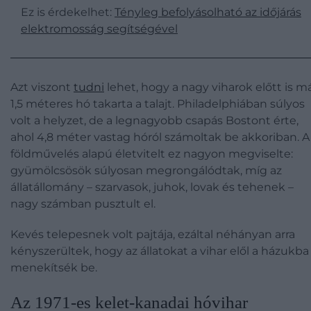
Ez is érdekelhet:
Tényleg befolyásolható az időjárás
elektromosság segítségével
Azt viszont
tudni
lehet, hogy a nagy viharok előtt is m
1,5 méteres hó takarta a talajt. Philadelphiában súlyos
volt a helyzet, de a legnagyobb csapás Bostont érte,
ahol 4,8 méter vastag hóról számoltak be akkoriban. A
földművelés alapú életvitelt ez nagyon megviselte:
gyümölcsösök súlyosan megrongálódtak, míg az
állatállomány – szarvasok, juhok, lovak és tehenek –
nagy számban pusztult el.
Kevés telepesnek volt pajtája, ezáltal néhányan arra
kényszerültek, hogy az állatokat a vihar elől a házukba
menekítsék be.
Az 1971-es kelet-kanadai hóvihar