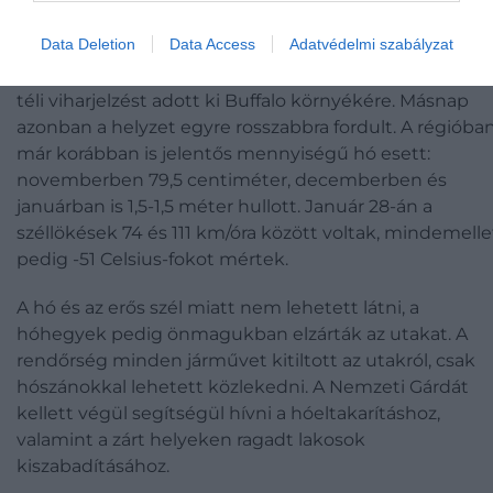
Data Deletion
Data Access
Adatvédelmi szabályzat
1977. január 27-én az amerikai meteorológiai szolgálat
téli viharjelzést adott ki Buffalo környékére. Másnap
azonban a helyzet egyre rosszabbra fordult. A régióba
már korábban is jelentős mennyiségű hó esett:
novemberben 79,5 centiméter, decemberben és
januárban is 1,5-1,5 méter hullott. Január 28-án a
széllökések 74 és 111 km/óra között voltak, mindemelle
pedig -51 Celsius-fokot mértek.
A hó és az erős szél miatt nem lehetett látni, a
hóhegyek pedig önmagukban elzárták az utakat. A
rendőrség minden járművet kitiltott az utakról, csak
hószánokkal lehetett közlekedni. A Nemzeti Gárdát
kellett végül segítségül hívni a hóeltakarításhoz,
valamint a zárt helyeken ragadt lakosok
kiszabadításához.