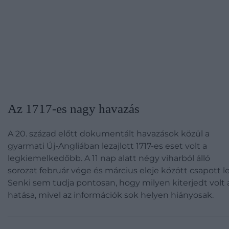
Az 1717-es nagy havazás
A 20. század előtt dokumentált havazások közül a
gyarmati Új-Angliában lezajlott 1717-es eset volt a
legkiemelkedőbb. A 11 nap alatt négy viharból álló
sorozat február vége és március eleje között csapott le
Senki sem tudja pontosan, hogy milyen kiterjedt volt 
hatása, mivel az információk sok helyen hiányosak.