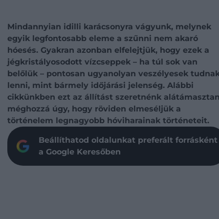
Mindannyian idilli karácsonyra vágyunk, melynek
egyik legfontosabb eleme a szűnni nem akaró
hóesés. Gyakran azonban elfelejtjük, hogy ezek a
jégkristályosodott vízcseppek – ha túl sok van
belőlük – pontosan ugyanolyan veszélyesek tudna
lenni, mint bármely időjárási jelenség. Alábbi
cikkünkben ezt az állítást szeretnénk alátámasztan
méghozzá úgy, hogy röviden elmeséljük a
történelem legnagyobb hóviharainak történeteit.
Beállíthatod oldalunkat preferált forrásként
a Google Keresőben