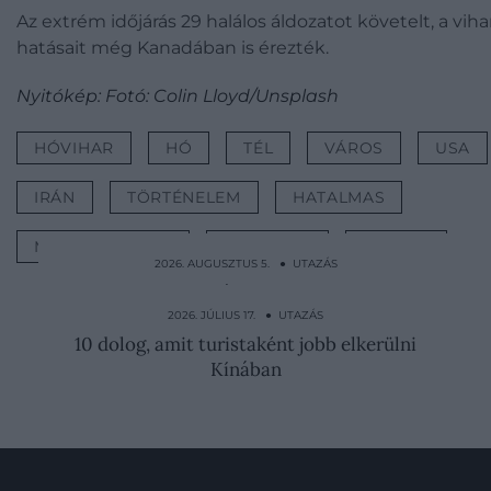
Az extrém időjárás 29 halálos áldozatot követelt, a viha
hatásait még Kanadában is érezték.
Nyitókép: Fotó: Colin Lloyd/Unsplash
HÓVIHAR
HÓ
TÉL
VÁROS
USA
IRÁN
TÖRTÉNELEM
HATALMAS
METEOROLÓGIA
IDŐJÁRÁS
UTAZÁS
2026. AUGUSZTUS 5. ● UTAZÁS
Nemes hagyomány vagy értelmetlen
vérontás a bikafuttatás?
2026. JÚLIUS 17. ● UTAZÁS
10 dolog, amit turistaként jobb elkerülni
Kínában