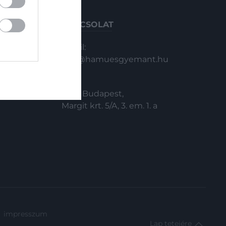
KAPCSOLAT
Email:
info@hamuesgyemant.hu
Cím:
1024 Budapest,
Margit krt. 5/A, 3. em. 1. a
impresszum
Lap tetejére