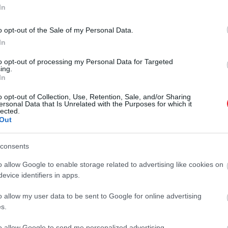
órán át legalább 56 km/órás
emberek százai…
In
szélsebesség mellett 400 méternél
HAMU ÉS GYÉMÁNT
rosszabbak a látási viszonyok. A
o opt-out of the Sale of my Personal Data.
jelenség gyakorlatilag a világ
In
bármely pontján kialakulhat, és még
to opt-out of processing my Personal Data for Targeted
hulló hó sem…
ing.
In
o opt-out of Collection, Use, Retention, Sale, and/or Sharing
ersonal Data that Is Unrelated with the Purposes for which it
lected.
Out
consents
o allow Google to enable storage related to advertising like cookies on
evice identifiers in apps.
o allow my user data to be sent to Google for online advertising
s.
to allow Google to send me personalized advertising.