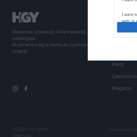
I want t
ROVATO
web or d
Kultúra
Művelődj, szórakozz, kíváncsiskodj,
I want t
kóstolgass
or app.
Tudomán
és ismerd meg a Hamu és Gyémánt
világát!
Utazás
I want t
Pénz
I want t
authenti
Gasztron
Magazin
© 2025 All rights
moderálási s
reserved.