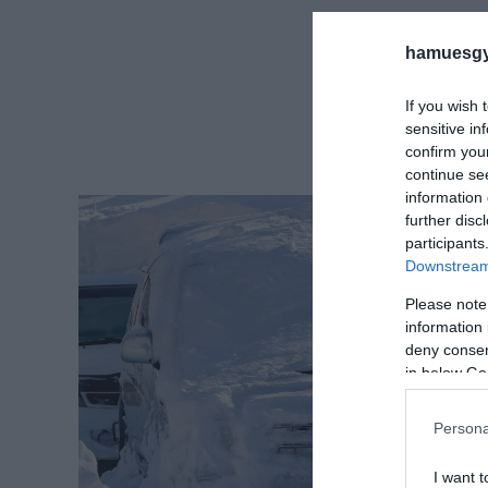
hamuesgy
If you wish 
sensitive in
confirm you
continue se
information 
further disc
participants
Downstream 
Please note
information 
deny consent
in below Go
Persona
I want t