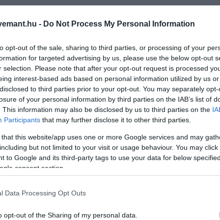
emant.hu -
Do Not Process My Personal Information
to opt-out of the sale, sharing to third parties, or processing of your per
formation for targeted advertising by us, please use the below opt-out s
r selection. Please note that after your opt-out request is processed y
eing interest-based ads based on personal information utilized by us or
disclosed to third parties prior to your opt-out. You may separately opt-
losure of your personal information by third parties on the IAB’s list of
. This information may also be disclosed by us to third parties on the
IA
Participants
that may further disclose it to other third parties.
 that this website/app uses one or more Google services and may gath
including but not limited to your visit or usage behaviour. You may click 
 to Google and its third-party tags to use your data for below specifi
ogle consent section.
2026. JANUÁR 6. ● HAMU ÉS GYÉMÁNT
A világ 5 legnagyobb
l Data Processing Opt Outs
Hóviharról abban az esetben
hóviharja, amelyekben
beszélhetünk, ha minimum három
o opt-out of the Sharing of my personal data.