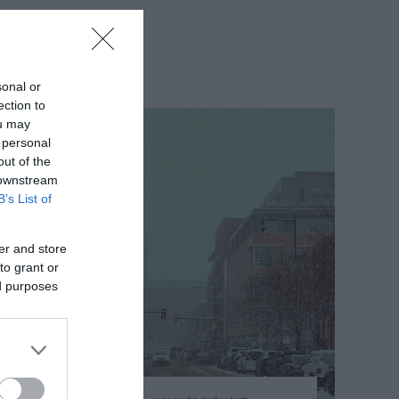
sonal or
ection to
ou may
 personal
out of the
 downstream
B’s List of
er and store
to grant or
ed purposes