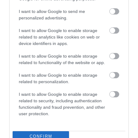
I want to allow Google to send me
personalized advertising.
I want to allow Google to enable storage
related to analytics like cookies on web or
device identifiers in apps.
I want to allow Google to enable storage
related to functionality of the website or app.
2025. OKTÓBER 22. ● TURI DÁNIEL
I want to allow Google to enable storage
Egy átlagos 10 éves gyerek
related to personalization.
Egy brit horgász minden korábbi rekordot
súlyával megegyező
I want to allow Google to enable storage
megdöntött, amikor egy 30 kilogrammos
related to security, including authentication
aranyhal-hibridet fogott ki
aranyhalat…
functionality and fraud prevention, and other
Franciaországban. A gigantikus példányt –
user protection.
TURI DÁNIEL
amelyet a helyiek csak The Carrotként („A
Répa”) emlegetnek – még húsz évvel
ezelőtt engedték szabadon a
CONFIRM