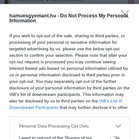
2026. JÚNIUS 30. ● HAMU ÉS GYÉMÁNT
Kiderült: az őstengerek
Évtizedekig elveszettnek hitték azt a
hamuesgyemant.hu -
Do Not Process My Personal
cápaszörnye akkora volt, mint
Information
dániai megalodonleletet, amely most újra
fontos kapaszkodót adott a valaha élt
egy…
If you wish to opt-out of the sale, sharing to third parties, or
egyik legfélelmetesebb tengeri ragadozó
processing of your personal or sensitive information for
HAMU ÉS GYÉMÁNT
méretéhez. A fosszília alapján a kutatók
targeted advertising by us, please use the below opt-out
szerint az őscápa akár 24,3 méteresre is
section to confirm your selection. Please note that after your
megnőhetett, ami hozzávetőleg egy
opt-out request is processed you may continue seeing
nyolcemeletes lakóház…
interest-based ads based on personal information utilized by
us or personal information disclosed to third parties prior to
your opt-out. You may separately opt-out of the further
disclosure of your personal information by third parties on the
IAB’s list of downstream participants. This information may
also be disclosed by us to third parties on the
IAB’s List of
Downstream Participants
that may further disclose it to other
third parties.
Please note that this website/app uses one or more Google
Personal Data Processing Opt Outs
services and may gather and store information including but
not limited to your visit or usage behaviour. You may click to
I want to opt-out of the Sharing of my