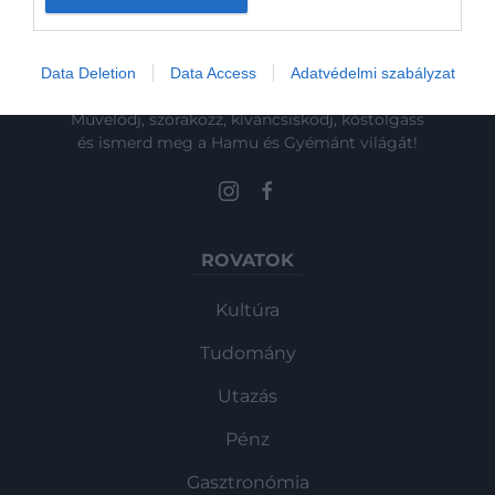
Champagne…
Data Deletion
Data Access
Adatvédelmi szabályzat
Művelődj, szórakozz, kíváncsiskodj, kóstolgass
és ismerd meg a Hamu és Gyémánt világát!
ROVATOK
Kultúra
Tudomány
Utazás
Pénz
Gasztronómia