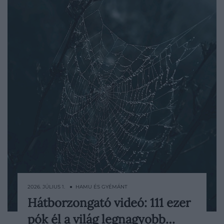
2026. JÚLIUS 1. ● HAMU ÉS GYÉMÁNT
Hátborzongató videó: 111 ezer
Egy kénszagú, teljes sötétségbe
pók él a világ legnagyobb…
burkolózó barlangban olyan pókhálóra