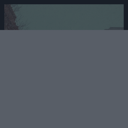
2023. DECEMBER 24. ● HAMU ÉS GYÉMÁNT
Vérfagyasztó időjárás – a
Mindannyian idilli karácsonyra vágyunk,