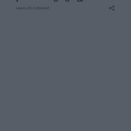
bukkantak a kutatók, amely inkább tűnik
HAMU ÉS GYÉMÁNT
egy föld alatti városnak, mint egyetlen
állat munkájának. A Görögország és
Albánia határán található Sulfur Cave
falán…