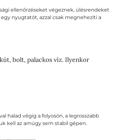
nsági ellenőrzéseket végeznek, ülésrendeket
i egy nyugtatót, azzal csak megnehezíti a
t, bolt, palackos víz. Ilyenkor
al halad végig a folyosón, a legrosszabb
iuk kell az amúgy sem stabil gépen.