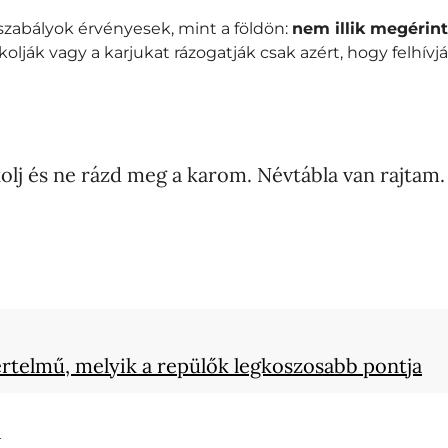
szabályok érvényesek, mint a földön:
nem illik megérint
lják vagy a karjukat rázogatják csak azért, hogy felhívj
olj és ne rázd meg a karom. Névtábla van rajtam
értelmű, melyik a repülők legkoszosabb pontja
n