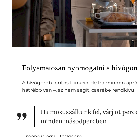
Folyamatosan nyomogatni a hívógo
A hívógomb fontos funkció, de ha minden aprósá
hátrébb van –, az nem segít, cserébe rendkívül f
Ha most szálltunk fel, várj öt pe
minden másodpercben
– mondja egy utaskísérő.