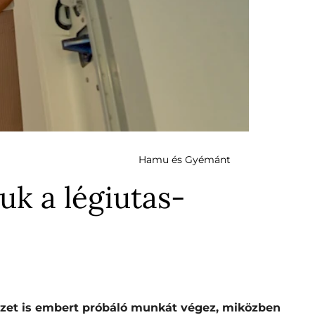
Hamu és Gyémánt
uk a légiutas-
élyzet is embert próbáló munkát végez, miközben