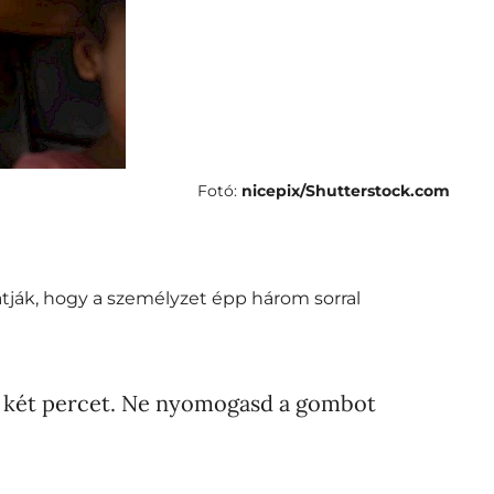
Fotó:
nicepix/Shutterstock.com
átják, hogy a személyzet épp három sorral
árj két percet. Ne nyomogasd a gombot