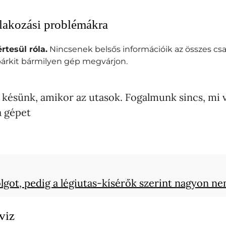
tlakozási problémákra
rtesül róla.
Nincsenek belsős információik az összes csa
 bárkit bármilyen gép megvárjon.
 késünk, amikor az utasok. Fogalmunk sincs, mi v
a gépet
olgot, pedig a légiutas-kísérők szerint nagyon n
rviz