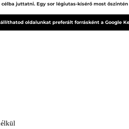
élba juttatni. Egy sor légiutas-kísérő most őszintén
állíthatod oldalunkat preferált forrásként a Google 
élkül