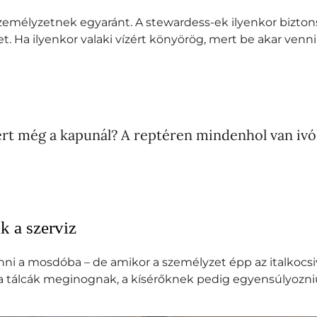
 személyzetnek egyaránt. A stewardess-ek ilyenkor bizto
t. Ha ilyenkor valaki vízért könyörög, mert be akar venn
rt még a kapunál? A reptéren mindenhol van ivókú
 a szerviz
nni a mosdóba – de amikor a személyzet épp az italkocsiv
sú, a tálcák meginognak, a kísérőknek pedig egyensúlyozn