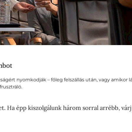
mbot
gért nyomkodják – főleg felszállás után, vagy amikor l
rusztráló.
rcet. Ha épp kiszolgálunk három sorral arrébb, v