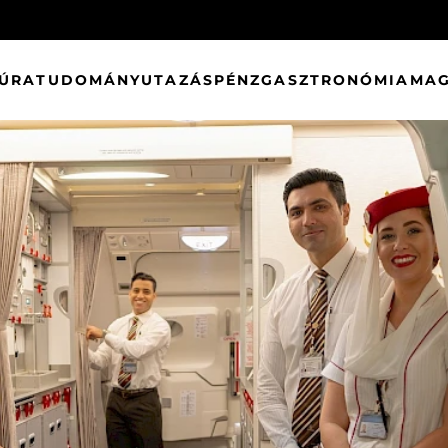
TÚRA
TUDOMÁNY
UTAZÁS
PÉNZ
GASZTRONÓMIA
MAG