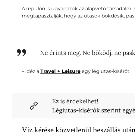
A repülőn is ugyanazok az alapvető társadalmi 
megtapasztalják, hogy az utasok bökdösik, pasko
Ne érints meg. Ne böködj, ne pask
– idéz a
Travel + Leisure
egy légiutas-kísérőt.
Ez is érdekelhet!
Légiutas-kísérők szerint egy
Víz kérése közvetlenül beszállás utá