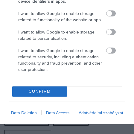
device identifiers in apps.
nyitja meg kapuit.
I want to allow Google to enable storage
Olvasd el ezt is!
related to functionality of the website or app.
Egy új tanulmány szerint Budapest
I want to allow Google to enable storage
related to personalization.
Európa legjobb gasztrovárosa
250 ezer forint alá esett a budapesti
I want to allow Google to enable storage
albérletek átlagára
related to security, including authentication
Budapest egyik legkedveltebb olasz
functionality and fraud prevention, and other
user protection.
éttermének „kistestvére” lett: itt az
ANTON by Alelí
CONFIRM
Nyitókép: ugurceylan/Shutterstock.com
CITADELLA
ÚJRANYITÁS
Data Deletion
Data Access
Adatvédelmi szabályzat
GELLÉRT-HEGY
BUDAPEST