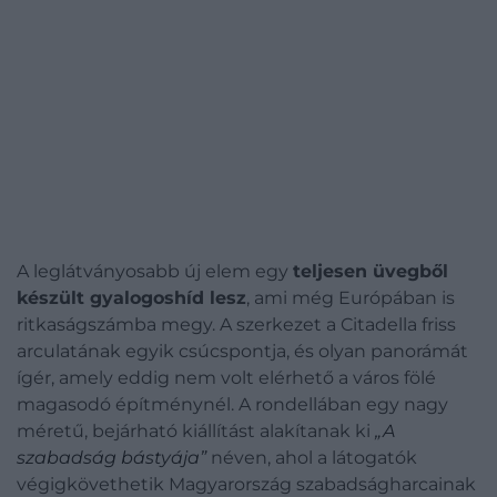
A leglátványosabb új elem egy
teljesen üvegből
készült gyalogoshíd lesz
, ami még Európában is
ritkaságszámba megy. A szerkezet a Citadella friss
arculatának egyik csúcspontja, és olyan panorámát
ígér, amely eddig nem volt elérhető a város fölé
magasodó építménynél. A rondellában egy nagy
méretű, bejárható kiállítást alakítanak ki
„A
szabadság bástyája”
néven, ahol a látogatók
végigkövethetik Magyarország szabadságharcainak