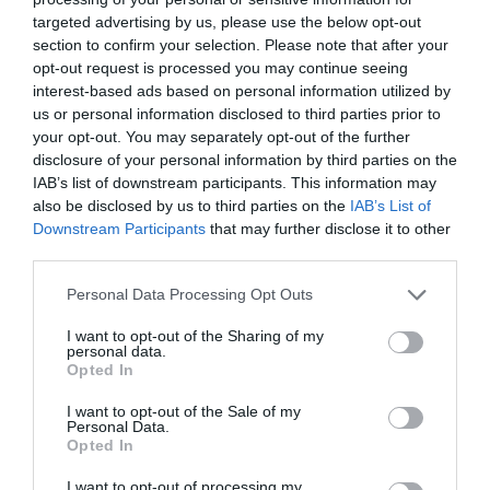
targeted advertising by us, please use the below opt-out
section to confirm your selection. Please note that after your
opt-out request is processed you may continue seeing
interest-based ads based on personal information utilized by
us or personal information disclosed to third parties prior to
your opt-out. You may separately opt-out of the further
disclosure of your personal information by third parties on the
IAB’s list of downstream participants. This information may
also be disclosed by us to third parties on the
IAB’s List of
Downstream Participants
that may further disclose it to other
third parties.
A mostani megújulás azonban nem csak látványról
szól. A Citadella eredetileg az 1848-as forradalom
Please note that this website/app uses one or more Google
Personal Data Processing Opt Outs
leverése után épült osztrák katonai erőd volt, amely
services and may gather and store information including but
később a magyar függetlenségi törekvések jelképe
not limited to your visit or usage behaviour. You may click to
I want to opt-out of the Sharing of my
personal data.
grant or deny consent to Google and its third-party tags to
lett. 1899 óta tartozik Budapesthez, az 1956-os
Opted In
use your data for below specified purposes in below Google
forradalom idején azonban szovjet csapatok
consent section.
I want to opt-out of the Sale of my
foglalták el. A helyszín tehát komoly történelmi
Personal Data.
súlyt hordoz, amit az új kiállítás és a megújított
Opted In
terek is hangsúlyoznak majd – írja a
Time Out
.
I want to opt-out of processing my