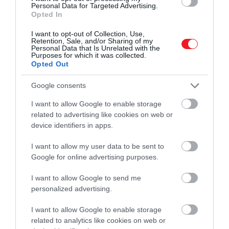
Personal Data for Targeted Advertising.
Opted In
A felújítás 2020 őszén kezdődött, miután a teljes
I want to opt-out of Collection, Use,
Retention, Sale, and/or Sharing of my
Citadella-komplexum 2014-ben állami tulajdonba
Personal Data that Is Unrelated with the
Purposes for which it was collected.
került. A munkálatok során kelta, római és török
Opted Out
leletek kerültek elő, a falakat pedig meg is kellett
erősíteni. A tervezők igyekeztek a lehető legtöbb
Google consents
eredeti követ és Habsburg-kori építési technikát
I want to allow Google to enable storage
felhasználni, ugyanakkor modern anyagokat is
related to advertising like cookies on web or
beépítettek, hogy a helyszín egyszerre őrizze meg a
device identifiers in apps.
múltat és kapjon korszerű, friss megjelenést.
I want to allow my user data to be sent to
Google for online advertising purposes.
Ez is érdekelhet!
Filozófikus fine dining Óbudán: megnyílt
I want to allow Google to send me
az Epicurean
personalized advertising.
I want to allow Google to enable storage
A Citadella a tervek szerint 2026. március
related to analytics like cookies on web or
15-én, az 1848-as forradalom évfordulóján