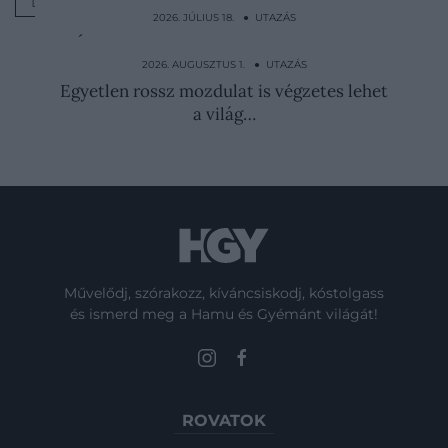
LÁTVÁNYOSSÁG
2026. JÚLIUS 18. ● UTAZÁS
Újabb népszerű olasz településnek lett
elege: komoly…
2026. AUGUSZTUS 1. ● UTAZÁS
Egyetlen rossz mozdulat is végzetes lehet
a világ…
Művelődj, szórakozz, kíváncsiskodj, kóstolgass
és ismerd meg a Hamu és Gyémánt világát!
ROVATOK