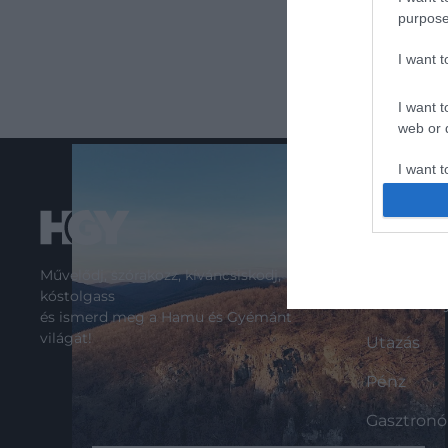
purpose
I want 
I want t
web or d
I want t
or app.
ROVATO
I want t
Kultúra
Művelődj, szórakozz, kíváncsiskodj,
I want t
kóstolgass
authenti
Tudomán
és ismerd meg a Hamu és Gyémánt
világát!
Utazás
Pénz
Gasztron