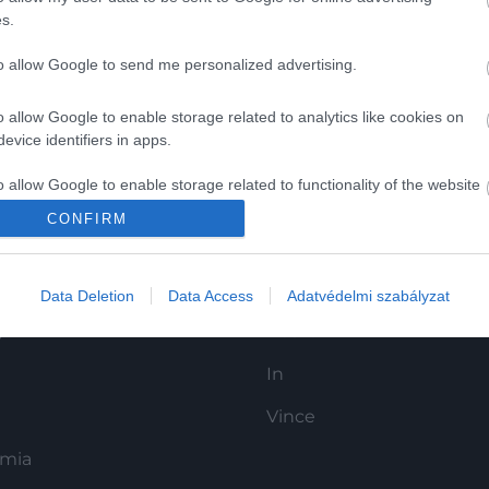
s.
to allow Google to send me personalized advertising.
o allow Google to enable storage related to analytics like cookies on
evice identifiers in apps.
o allow Google to enable storage related to functionality of the website
CONFIRM
K
HG MEDIA
o allow Google to enable storage related to personalization.
Magazin-előfizetés
Data Deletion
Data Access
Adatvédelmi szabályzat
o allow Google to enable storage related to security, including
cation functionality and fraud prevention, and other user protection.
y
Haszon
In
Vince
ómia