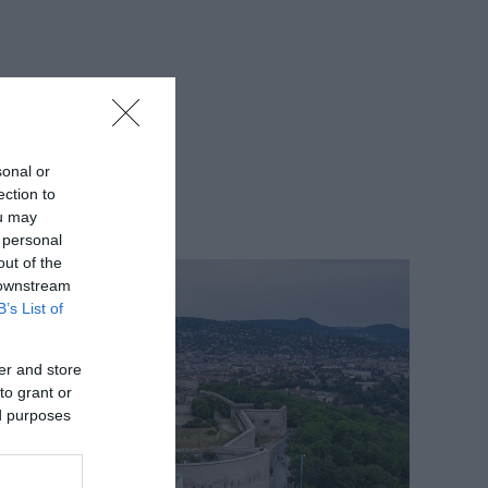
sonal or
ection to
ou may
 personal
out of the
 downstream
B’s List of
er and store
to grant or
ed purposes