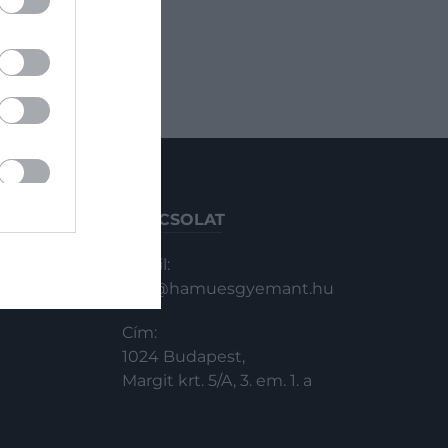
KAPCSOLAT
Email:
info@hamuesgyemant.hu
Cím:
1024 Budapest,
Margit krt. 5/A, 3. em. 1. a