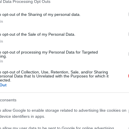
l Data Processing Opt Outs
o opt-out of the Sharing of my personal data.
In
o opt-out of the Sale of my Personal Data.
2026. ÁPRILIS 14. ● HAMU ÉS GYÉMÁNT
In
Fel a bakancsokkal: két év
Hamarosan megnyílik Madeira egyik
után újra járható
to opt-out of processing my Personal Data for Targeted
legismertebb magashegyi
ing.
túraútvonala, a PR1 Vereda do
Madeira…
In
Areeiro, amelyet egy 2024-es
o opt-out of Collection, Use, Retention, Sale, and/or Sharing
HAMU ÉS GYÉMÁNT
erdőtűz után zártak le. A
ersonal Data that Is Unrelated with the Purposes for which it
lected.
helyreállítási munkák befejeződtek,
Out
így az útvonal áprilisban újra
fogadhatja a túrázókat, írja az…
consents
o allow Google to enable storage related to advertising like cookies on
evice identifiers in apps.
o allow my user data to be sent to Google for online advertising