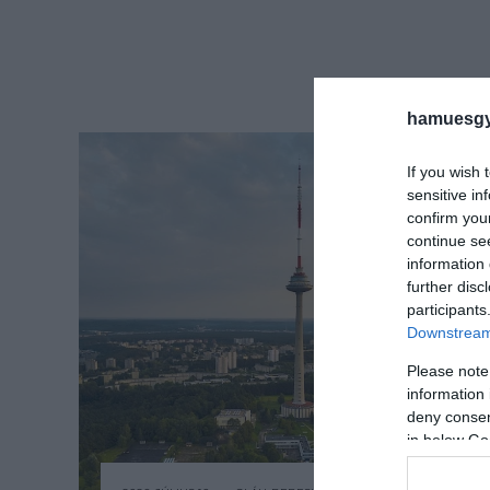
hamuesgy
If you wish 
sensitive in
confirm you
continue se
information 
further disc
participants
Downstream 
Please note
information 
deny consent
in below Go