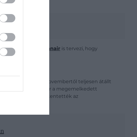
esen tudnak
 útvonalat, és a
Ryanair
is tervezi, hogy
n.
ajlik. A légitársaság novembertől teljesen átállt
mmunikál. Ugyanakkor a megemelkedett
 kínálatból, és csökkentették az
an