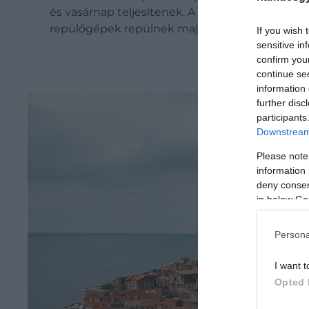
és vasárnap teljesítenek. A nyári csúcsidőszak
repülőgépek repülnek majd,
írja
a Drive.
If you wish 
sensitive in
confirm you
continue se
information 
further disc
participants
Downstream 
Please note
information 
deny consent
in below Go
Persona
I want t
Opted 