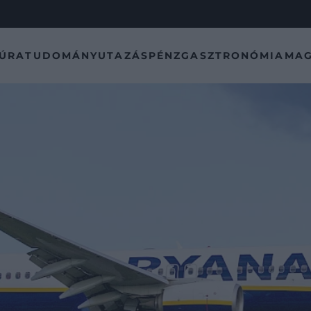
TÚRA
TUDOMÁNY
UTAZÁS
PÉNZ
GASZTRONÓMIA
MAG