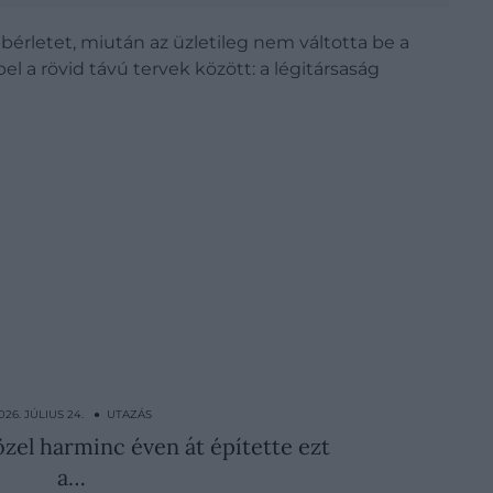
-bérletet, miután az üzletileg nem váltotta be a
l a rövid távú tervek között: a légitársaság
026. JÚLIUS 24. ● UTAZÁS
zel harminc éven át építette ezt
a…