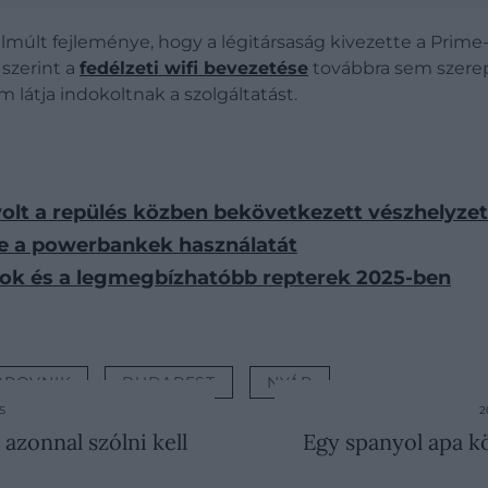
elmúlt fejleménye, hogy a légitársaság kivezette a Prime
 szerint a
fedélzeti wifi bevezetése
továbbra sem szerepe
 látja indokoltnak a szolgáltatást.
ő volt a repülés közben bekövetkezett vészhelyzet
 be a powerbankek használatát
gok és a legmegbízhatóbb repterek 2025-ben
BROVNIK
BUDAPEST
NYÁR
S
2
 azonnal szólni kell
Egy spanyol apa kö