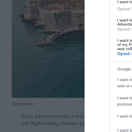
I want t
Opted 
I want 
Advertis
Opted 
I want t
of my P
was col
Opted 
Google 
I want t
web or d
I want t
Dubrovnik
purpose
Ezzel párhuzamosan a Wizz Air június 8-tól szi
I want 
két légitársaság kínálata együtt azt jelenti, h
I want t