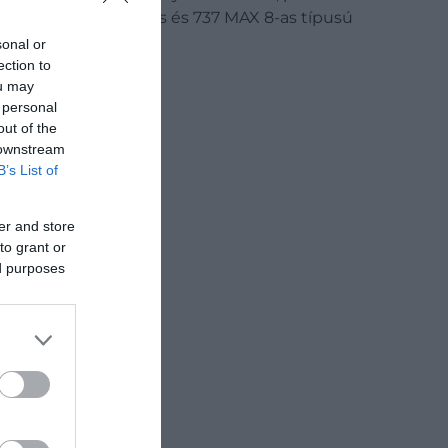
lon Boeing 737-800-as és 737 MAX 8-as típusú
sonal or
ection to
ou may
 personal
out of the
 downstream
B’s List of
er and store
to grant or
ed purposes