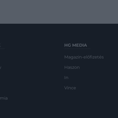
K
HG MEDIA
Magazin-előfizetés
y
Haszon
In
Vince
ómia