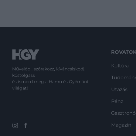
ROVATO
Kultúra
Művelődj, szórakozz, kíváncsiskodj,
kóstolgass
Tudomán
és ismerd meg a Hamu és Gyémánt
világát!
Utazás
Pénz
Gasztron
Magazin