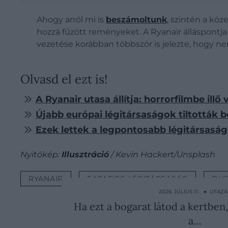
Ahogy arról mi is
beszámoltunk
, szintén a köz
hozzá fűzött reményeket. A Ryanair álláspontja
vezetése korábban többször is jelezte, hogy nem
Olvasd el ezt is!
A Ryanair utasa állítja: horrorfilmbe ill
Újabb európai légitársaságok tiltották
Ezek lettek a legpontosabb légitársasá
Nyitókép:
Illusztráció
/ Kevin Hackert/Unsplash
RYANAIR
FAPADOS LÉGITÁRSASÁG
DU
2026. JÚLIUS 11. ● UTAZÁ
Ha ezt a bogarat látod a kertben,
a…