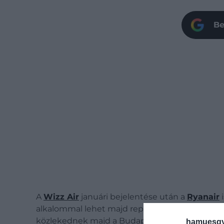
Be
A
Wizz Air
januári bejelentése után a
Ryanair
i
alkalommal lehet majd repülőre szállni az Adria 
közlekednek majd a Budapest
–
Dubrovnik járat
hamuesgy