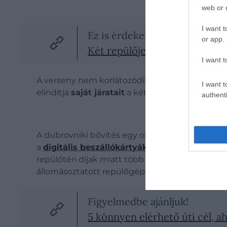
web or d
I want t
Ez is érdekelhet!
or app.
Két repülőjegy, három ülőhely
I want t
A verseny nem korlátozódik a magyar piacra . 
I want t
elindítja
saját járatait
a két város között, továb
authenti
A dubrovniki bővítés egy olyan időszakban tö
a
digitális beszállókártyák
használatára, ami
repülőtéri díjak miatt több útvonalat is
megszü
állomásoztatott repülőgépek számát is.
Figyelmedbe ajánljuk!
5 könnyen elérhető úti cél, a