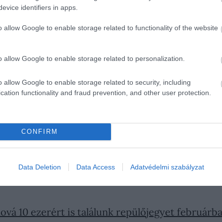
evice identifiers in apps.
o allow Google to enable storage related to functionality of the website
? Egy egyszerű foglalási trükk, amiről csak kev
o allow Google to enable storage related to personalization.
A Wizz Air már korábban bejelentette a
Gdańsk–
Dubrovnik
o allow Google to enable storage related to security, including
b erősítve a fapados légitársaságok jelenlétét a térségbe
cation functionality and fraud prevention, and other user protection.
rténik, amikor a Ryanair működésében több
változás
is z
CONFIRM
t környezetbarátabb és hatékonyabb megoldásként ko
ntettek
, összesen mintegy 800 ezer ülőhelyet kivonva a
Data Deletion
Data Access
Adatvédelmi szabályzat
hová 10 ezerért is találunk repülőjegyet februárb