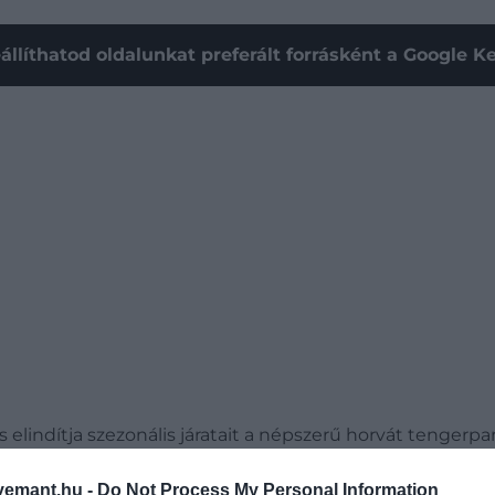
állíthatod oldalunkat preferált forrásként a Google 
s elindítja szezonális járatait a népszerű horvát tengerpa
egyik legkeresettebb úti célja felé. A Ryanair tervei szer
ok. Az ír diszkont légitársaság kezdetben
heti három in
emant.hu -
Do Not Process My Personal Information