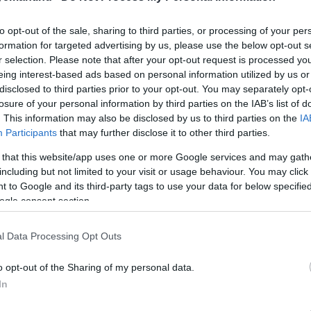
ot követően a járatszám heti kettőre csökken. Az útvona
to opt-out of the sale, sharing to third parties, or processing of your per
formation for targeted advertising by us, please use the below opt-out s
r selection. Please note that after your opt-out request is processed y
eing interest-based ads based on personal information utilized by us or
disclosed to third parties prior to your opt-out. You may separately opt-
losure of your personal information by third parties on the IAB’s list of
. This information may also be disclosed by us to third parties on the
IA
Participants
that may further disclose it to other third parties.
 that this website/app uses one or more Google services and may gath
including but not limited to your visit or usage behaviour. You may click 
 to Google and its third-party tags to use your data for below specifi
ogle consent section.
l Data Processing Opt Outs
o opt-out of the Sharing of my personal data.
In