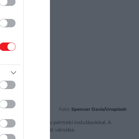
Fotó:
Spencer Davis/Unsplash
kkal
, hétfői, szerdai és pénteki indulásokkal. A
zvetlen járat a horvát városba.