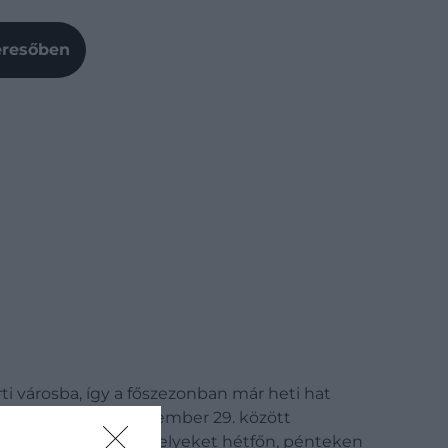
Keresőben
rti városba, így a főszezonban már heti hat
int június 2. és szeptember 29. között
dulással
számol, amelyeket hétfőn, pénteken