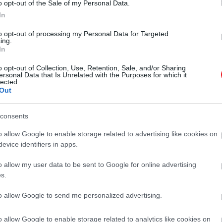
o opt-out of the Sale of my Personal Data.
In
to opt-out of processing my Personal Data for Targeted
ing.
In
o opt-out of Collection, Use, Retention, Sale, and/or Sharing
ersonal Data that Is Unrelated with the Purposes for which it
lected.
Out
consents
o allow Google to enable storage related to advertising like cookies on
evice identifiers in apps.
o allow my user data to be sent to Google for online advertising
s.
ntén heti három járattal köti össze Budapestet
Dubrovni
to allow Google to send me personalized advertising.
ogy a nyári hónapokban szinte minden nap elérhető lesz kö
o allow Google to enable storage related to analytics like cookies on