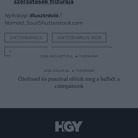
szerzetesek frizurája
Nyitókép:
Illusztráció
/
Nomad_Soul/Shutterstock.com
VIKTORIÁNUS
VIKTORIÁNUS KOR
PSZICHIÁTRIA
ELMEGYÓGYINTÉZET
2026. AUGUSZTUS 6. ● TUDOMÁNY
Tabu volt és úgy is kezelték a menstruációt
a középkorban
2026. JÚLIUS 26. ● TUDOMÁNY
Öleléssel és puszival előzik meg a balhét a
csimpánzok