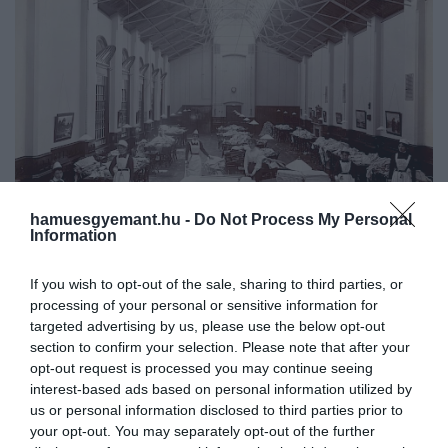
hamuesgyemant.hu -
Do Not Process My Personal
Information
If you wish to opt-out of the sale, sharing to third parties, or
Elmegyógyintézet 1893-ban az angliai Woodfordban
processing of your personal or sensitive information for
targeted advertising by us, please use the below opt-out
Fotó:
Heritage Art/Heritage Images via Getty Images
section to confirm your selection. Please note that after your
opt-out request is processed you may continue seeing
interest-based ads based on personal information utilized by
us or personal information disclosed to third parties prior to
A körülmények sok helyen embertelenek voltak.
your opt-out. You may separately opt-out of the further
A túlzsúfoltság általánossá vált, egyes intézetekben