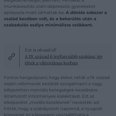
elégedetlenséget jelentett. Férfiakat a
munkavesztés utáni depresszió, gyerekeket
epilepszia miatt zárhattak be.
A döntés sokszor a
család kezében volt, és a bekerülés után a
szabadulás esélye minimálisra csökkent.
Ezt is olvasd el!
A 19. század 6 legfurcsább szokása: így
éltek a viktoriánus korban
Fontos hangsúlyozni, hogy ekkor, tehát a 19. század
elején reformerek kezdték szorgalmazni a nagy,
kifejezetten mentális betegségek kezelésére
létrehozott intézmények kialakítását. Ezt az
elképzelést „morális kezelésnek” nevezték: azt
hitték, hogy a szabályozott napirend, a nyugodt
környezet és a fegyelem visszaállíthatja a