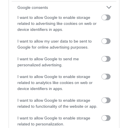
gyengítették a beteget, mintsem segítették volna
Google consents
a felépülést.
A vízterápiát is széles körben
I want to allow Google to enable storage
használták
. Enyhébb formában hosszú, langyos
related to advertising like cookies on web or
fürdőket jelentett, súlyosabb esetekben viszont
device identifiers in apps.
hideg vízzel való sokkolást. Az ilyen beavatkozások
határvonala gyakran elmosódott a terápia és a
I want to allow my user data to be sent to
büntetés között.
Google for online advertising purposes.
I want to allow Google to send me
personalized advertising.
I want to allow Google to enable storage
related to analytics like cookies on web or
device identifiers in apps.
I want to allow Google to enable storage
related to functionality of the website or app.
A korban elterjedt volt például
a koponyaformák
I want to allow Google to enable storage
vizsgálata
, amellyel a személyiségjegyeket
related to personalization.
próbálták magyarázni, vagy az a nézet, hogy a