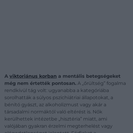
A
viktoriánus korban
a mentális betegségeket
még nem értették pontosan.
A „őrültség” fogalma
rendkívül tág volt: ugyanabba a kategóriába
sorolhatták a súlyos pszichiátriai állapotokat, a
bénító gyászt, az alkoholizmust vagy akár a
társadalmi normáktól való eltérést is. Nők
kerülhettek intézetbe „hisztéria” miatt, ami
valójában gyakran érzelmi megterhelést vagy