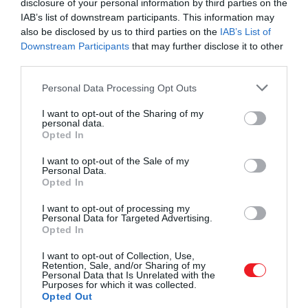
disclosure of your personal information by third parties on the
a tervezett kapacitás többszörösét helyezték el. A
IAB’s list of downstream participants. This information may
higiénia hiánya, az alultápláltság és a fizikai erőszak
also be disclosed by us to third parties on the
IAB’s List of
nem volt ritka. A napi rutin monotonitása, az állandó
Downstream Participants
that may further disclose it to other
felügyelet és a szabadság teljes hiánya sok beteget
third parties.
teljesen megtört. A kezelések jelentős része ma már
Please note that this website/app uses one or more Google
Personal Data Processing Opt Outs
kifejezetten kegyetlennek számítana. A testi
services and may gather and store information including but
korlátozás –
szíjak, kényszerzubbonyok,
not limited to your visit or usage behaviour. You may click to
I want to opt-out of the Sharing of my
personal data.
rögzítőszékek
– mindennapos volt. Az úgynevezett
grant or deny consent to Google and its third-party tags to
Opted In
use your data for below specified purposes in below Google
„nyugtató székbe” órákra vagy akár napokra is
consent section.
leköthették a beteget.
A cél a kontroll volt
, nem
I want to opt-out of the Sale of my
Personal Data.
feltétlenül a gyógyítás.
Opted In
A kor orvosi gondolkodását még mindig erősen
I want to opt-out of processing my
Personal Data for Targeted Advertising.
befolyásolta az úgynevezett
testnedv-elmélet
,
Opted In
amely szerint a betegségek a szervezetben
található „nedvek” egyensúlyának felborulásából
I want to opt-out of Collection, Use,
Retention, Sale, and/or Sharing of my
erednek. Ennek megfelelően alkalmaztak
Personal Data that Is Unrelated with the
Purposes for which it was collected.
vércsapolást, hashajtókat, hánytatást vagy speciális
Opted Out
diétákat. Ezek a kezelések sokszor inkább