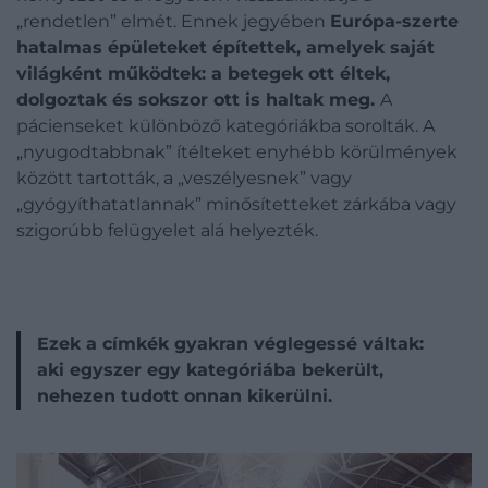
„rendetlen” elmét. Ennek jegyében
Európa-szerte
hatalmas épületeket építettek, amelyek saját
világként működtek: a betegek ott éltek,
dolgoztak és sokszor ott is haltak meg.
A
pácienseket különböző kategóriákba sorolták. A
„nyugodtabbnak” ítélteket enyhébb körülmények
között tartották, a „veszélyesnek” vagy
„gyógyíthatatlannak” minősítetteket zárkába vagy
szigorúbb felügyelet alá helyezték.
Ezek a címkék gyakran véglegessé váltak:
aki egyszer egy kategóriába bekerült,
nehezen tudott onnan kikerülni.