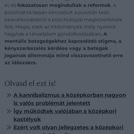
ki, és
fokozatosan megindultak a reformok
. A
pszichiátria lassan elmozdult a pusztán testi
beavatkozásoktól a pszichológiai megközelítések
felé. Mégis, ezek az intézmények mély nyomot
hagytak a társadalom gondolkodásában
. A
mentális betegségekhez kapcsolódó stigma, a
kényszerkezelés kérdése vagy a betegek
jogainak dilemmája mind visszavezethető erre
az időszakra.
Olvasd el ezt is!
A kannibalizmus a középkorban nagyon
is valós problémát jelentett
Így működtek valójában a középkori
kastélyok
Ezért volt olyan jellegzetes a középkori