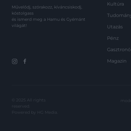
Kultúra
Művelődj, szórakozz, kíváncsiskodj,
kóstolgass
Tudomán
és ismerd meg a Hamu és Gyémánt
világát!
Utazás
Pénz
Gasztron
Magazin
© 2025 All rights
mode
reserved.
Powered by
HG Media
.