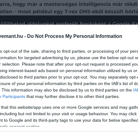
 arra, hogy már a mesterséges intelligencia már rák
atlan – most például egy T-rex DNS-éből készült bőrtá
állíthatod oldalunkat preferált forrásként a Google 
emant.hu -
Do Not Process My Personal Information
to opt-out of the sale, sharing to third parties, or processing of your per
formation for targeted advertising by us, please use the below opt-out s
r selection. Please note that after your opt-out request is processed y
eing interest-based ads based on personal information utilized by us or
disclosed to third parties prior to your opt-out. You may separately opt-
losure of your personal information by third parties on the IAB’s list of
. This information may also be disclosed by us to third parties on the
IA
Participants
that may further disclose it to other third parties.
 that this website/app uses one or more Google services and may gath
including but not limited to your visit or usage behaviour. You may click 
 to Google and its third-party tags to use your data for below specifi
ogle consent section.
akiknek célja a biomedikai innováció felgyorsítása – és
rét, amelyet a kihalt állat DNS-éből állítottak elő. A két 