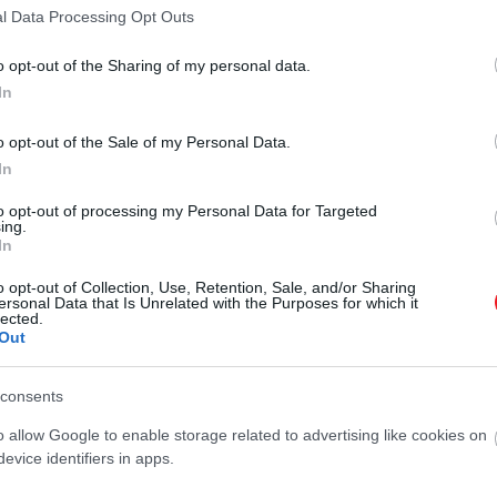
l Data Processing Opt Outs
ternatívája lehet a hagyományos bőrnek.
o opt-out of the Sharing of my personal data.
gazgatója szerint a projekt remek példa arra, hogyan t
In
ra.
o opt-out of the Sale of my Personal Data.
In
S-e nem maradhat fenn több millió évig, a legújabb felf
to opt-out of processing my Personal Data for Targeted
ing.
es példányban is. A kollagén egy fehérje, amely a cson
In
o opt-out of Collection, Use, Retention, Sale, and/or Sharing
ersonal Data that Is Unrelated with the Purposes for which it
ítási módszere eltér a növényi alapú vagy szintetikus al
lected.
rtási folyamat közvetlenül bőrszerű szövetet alkot, mégp
Out
consents
igenciával rendelkező szuperkatonákat állíthat elő Kín
o allow Google to enable storage related to advertising like cookies on
evice identifiers in apps.