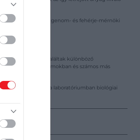
udjuk a legmodernebb genom- és fehérje-mérnöki
edezések kollagént találtak különböző
tokban, a bőrben, az izmokban és számos más
ternatíváktól, mivel a laboratóriumban biológiai
edig sejtekből.
a