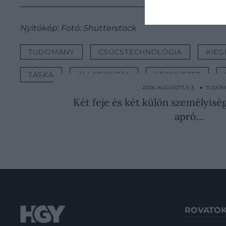
Nyitókép: Fotó: Shutterstock
TUDOMÁNY
CSÚCSTECHNOLÓGIA
KIEG
TÁSKA
ÁLLATKÍNZÁS
KÖRNYEZET
2026. AUGUSZTUS 3. ● TUDO
Két feje és két külön személyisé
apró…
ROVATO