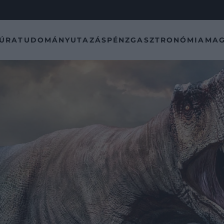
TÚRA
TUDOMÁNY
UTAZÁS
PÉNZ
GASZTRONÓMIA
MAG