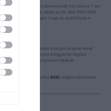
t egy teljes kollagén szekvenciát hoz létre a T. rex
Ha sikeres a folyamat, akkor az ősi állat DNS-éből
úgy tenyészti az anyagot, hogy az ösztönözze a
és a luxuscikkektől elvárt exkluzív érzetet kínál
ségű lenne. A hagyományos bőrgyártás régóta
ehetőséget kínál a környezeti hatások
tosabb luxuscikkek pedig
2025
végére készülnek