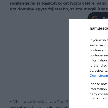
segítségével farkaskölyköket hoztak létre, vagy
a tudomány egyre fejlettebb, szinte megállíthat
Be
hamuesgy
If you wish 
sensitive in
confirm you
continue se
information 
further disc
participants
Downstream 
Please note
information 
deny consent
in below Go
A VML kreatív vállalata, a The Organoid Company – 
összefogtak
, hogy kifejlesszék a világ
első
T. rex-bő