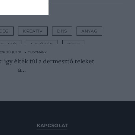
CÉG
KREATÍV
DNS
ANYAG
RTHATÓ
MINŐSÉG
PÉNZ
026. JÚLIUS 31. ● TUDOMÁNY
k: így élték túl a dermesztő teleket
a…
KAPCSOLAT