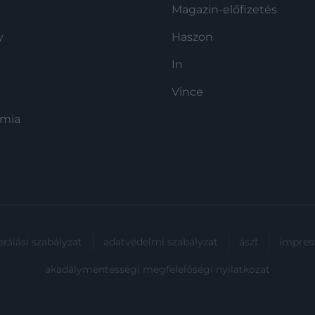
Magazin-előfizetés
y
Haszon
In
Vince
ómia
rálási szabályzat
adatvédelmi szabályzat
ászf
impre
akadálymentességi megfelelőségi nyilatkozat