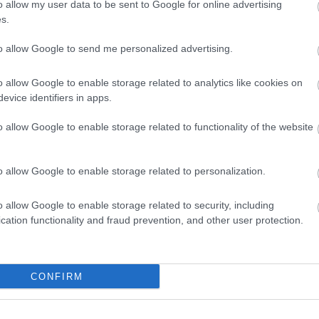
o allow my user data to be sent to Google for online advertising
z kollagént használ sablonként. Ennek segítségével a csapa
s.
fordítják, és bejuttatják a Lab-Grown Leather sejtjeibe. 
to allow Google to send me personalized advertising.
hasonló területen működő vállalattal ellentétben a cég 
o allow Google to enable storage related to analytics like cookies on
evice identifiers in apps.
lebontható lenne
o allow Google to enable storage related to functionality of the website
 fajból állítanak elő. Várhatóan természetes tartósságot 
 az környezeti és etikai szempontból is hatalmas jelentő
o allow Google to enable storage related to personalization.
cserző vegyszerekkel. Ezzel szemben a dinoszauruszbőr l
o allow Google to enable storage related to security, including
cation functionality and fraud prevention, and other user protection.
lőször
kiegészítők
gyártásában fog megjelenni, a legfon
án
.
CONFIRM
, ami a saját területén a legfejlettebb a világon