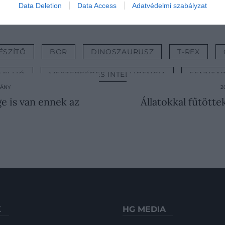
Data Deletion
Data Access
Adatvédelmi szabályzat
ÉSZÍTŐ
BOR
DINOSZAURUSZ
T-REX
MILLIÓ
MESTERSÉGES INTELLIGENCIA
FENNTA
MÁNY
2
ge is van ennek az
Állatokkal fűtötte
K
HG MEDIA