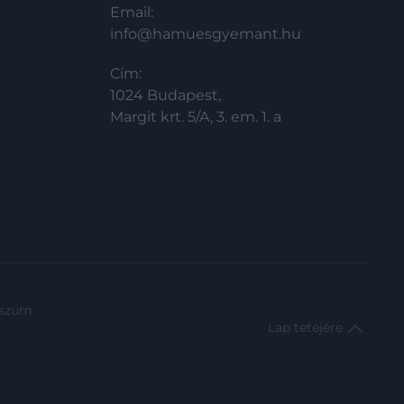
Email:
info@hamuesgyemant.hu
Cím:
1024 Budapest,
Margit krt. 5/A, 3. em. 1. a
sszum
Lap tetejére