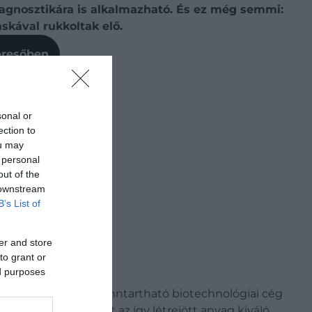
diagnosztikára is alkalmazható. És ez még semmi:
skával rukkoltak elő.
Keresőben
sonal or
ection to
ou may
 personal
out of the
 downstream
B’s List of
er and store
to grant or
ed purposes
 Lab-Grown Leather fenntartható biotechnológiai cég
cég véleménye szerint az így létrejött anyag kiváló