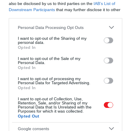
also be disclosed by us to third parties on the
IAB’s List of
Downstream Participants
that may further disclose it to other
third parties.
Please note that this website/app uses one or more Google
Personal Data Processing Opt Outs
services and may gather and store information including but
not limited to your visit or usage behaviour. You may click to
I want to opt-out of the Sharing of my
personal data.
grant or deny consent to Google and its third-party tags to
Opted In
use your data for below specified purposes in below Google
consent section.
I want to opt-out of the Sale of my
Personal Data.
Opted In
Sokan azért vesznek fel sapkát télen, mert azt hiszik,
I want to opt-out of processing my
hogy a fejünkön keresztül fázunk meg
Personal Data for Targeted Advertising.
Opted In
Photo by
Ren QingTao
on
Unsplash
I want to opt-out of Collection, Use,
Retention, Sale, and/or Sharing of my
Gyerekként sokszor halljuk, hogy hideg időben
Personal Data that Is Unrelated with the
Purposes for which it was collected.
vegyünk fel sapkát, különben megfázunk. Ez a
Opted Out
hiedelem abból a hosszú évtizedekig hitelesnek
tartott elképzelésből fakad, hogy az agyunk – és így
Google consents