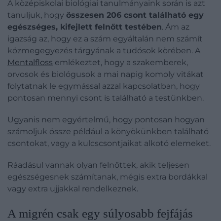
A középiskolai biológiai tanulmányaink során is azt
tanuljuk, hogy
összesen 206 csont található egy
egészséges, kifejlett felnőtt testében
. Ám az
igazság az, hogy ez a szám egyáltalán nem számít
közmegegyezés tárgyának a tudósok körében. A
Mentalfloss
emlékeztet, hogy a szakemberek,
orvosok és biológusok a mai napig komoly vitákat
folytatnak le egymással azzal kapcsolatban, hogy
pontosan mennyi csont is található a testünkben.
Ugyanis nem egyértelmű, hogy pontosan hogyan
számoljuk össze például a könyökünkben található
csontokat, vagy a kulcscsontjaikat alkotó elemeket.
Ráadásul vannak olyan felnőttek, akik teljesen
egészségesnek számítanak, mégis extra bordákkal
vagy extra ujjakkal rendelkeznek.
A migrén csak egy súlyosabb fejfájás