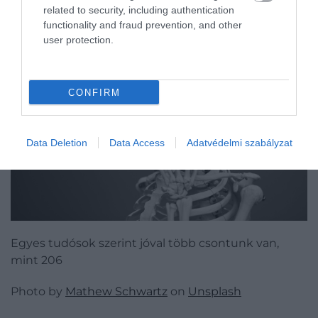
related to security, including authentication
functionality and fraud prevention, and other
user protection.
CONFIRM
Data Deletion
Data Access
Adatvédelmi szabályzat
Egyes tudósok szerint jóval több csontunk van,
mint 206
Photo by
Mathew Schwartz
on
Unsplash