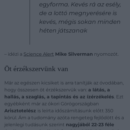
egyforma. Kevés rá az esély,
de a lottó megnyerésére is
kevés, mégis sokan minden
héten játszanak
– idézi a
Science Alert
Mike Silverman
nyomozót.
Öt érzékszervünk van
Már az egészen kicsiket is arra tanítják az óvodában,
hogy összesen öt érzékszervük van:
a látás, a
hallás, a szaglás, a tapintás és az ízérzékelés
. Ezt
egyébként már az ókori Görögországban
Arisztotelész
is leírta időszámításunk előtt 350
körül. Ám a tudomány azóta rengeteg fejlődött és a
jelenlegi tudásunk szerint
nagyjából 22-23 féle