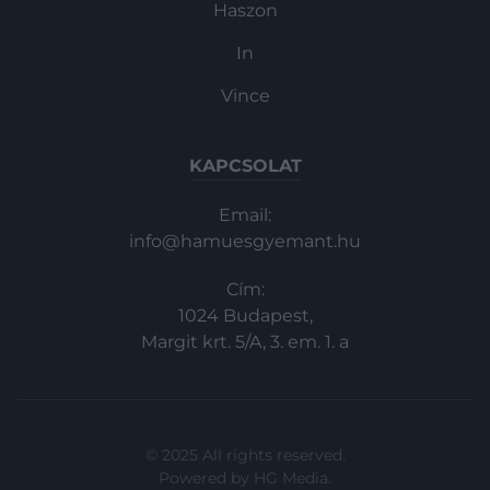
Haszon
In
Vince
KAPCSOLAT
Email:
info@hamuesgyemant.hu
Cím:
1024 Budapest,
Margit krt. 5/A, 3. em. 1. a
© 2025 All rights reserved.
Powered by
HG Media
.