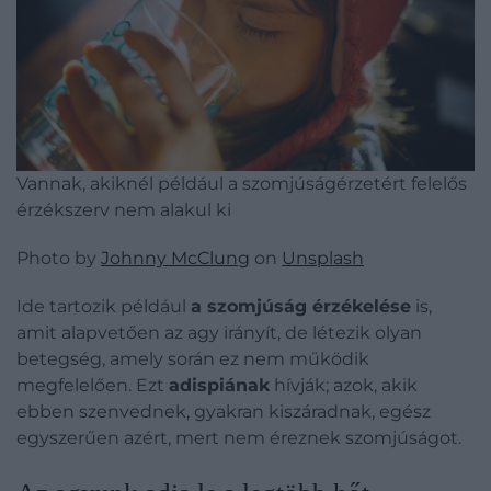
Vannak, akiknél például a szomjúságérzetért felelős
érzékszerv nem alakul ki
Photo by
Johnny McClung
on
Unsplash
Ide tartozik például
a szomjúság érzékelése
is,
amit alapvetően az agy irányít, de létezik olyan
betegség, amely során ez nem működik
megfelelően. Ezt
adispiának
hívják; azok, akik
ebben szenvednek, gyakran kiszáradnak, egész
egyszerűen azért, mert nem éreznek szomjúságot.