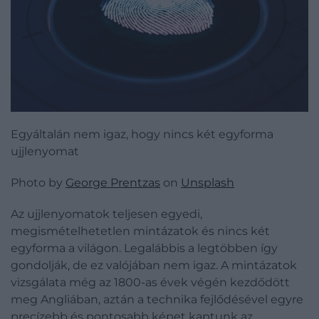
Egyáltalán nem igaz, hogy nincs két egyforma
ujjlenyomat
Photo by
George Prentzas
on
Unsplash
Az ujjlenyomatok teljesen egyedi,
megismételhetetlen mintázatok és nincs két
egyforma a világon. Legalábbis a legtöbben így
gondolják, de ez valójában nem igaz. A mintázatok
vizsgálata még az 1800-as évek végén kezdődött
meg Angliában, aztán a technika fejlődésével egyre
precízebb és pontosabb képet kaptunk az