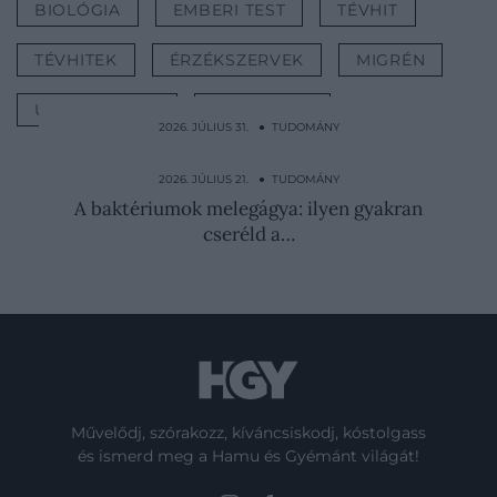
BIOLÓGIA
EMBERI TEST
TÉVHIT
TÉVHITEK
ÉRZÉKSZERVEK
MIGRÉN
UJJLENYOMAT
TUDOMÁNY
2026. JÚLIUS 31. ● TUDOMÁNY
Enni és aludni sem tudtak Kína kegyetlen
kínzóeszközében
2026. JÚLIUS 21. ● TUDOMÁNY
A baktériumok melegágya: ilyen gyakran
cseréld a…
Művelődj, szórakozz, kíváncsiskodj, kóstolgass
és ismerd meg a Hamu és Gyémánt világát!