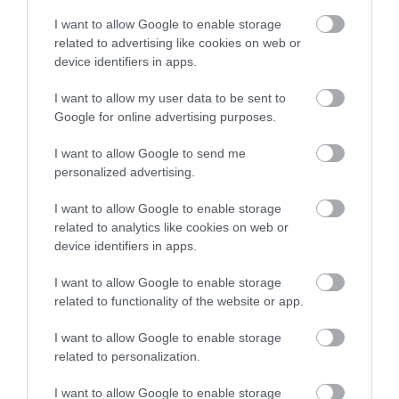
a fejünk – az, ami a legtöbb hőt adja le a
I want to allow Google to enable storage
szervezetből.
Ez a tévhit elsősorban a hetvenes
related to advertising like cookies on web or
évek Amerikájában terjedt el
, ahol a katonák a
device identifiers in apps.
hidegben különféle módokon bélelték ki a
sisakjukat, tartva attól, hogy a fejükön keresztül
I want to allow my user data to be sent to
fognak kihűlni.
Google for online advertising purposes.
I want to allow Google to send me
personalized advertising.
Ezt is olvasd el!
4 különleges élőlény, amelynek
I want to allow Google to enable storage
az agya eltér az állatvilágban megszokottól
related to analytics like cookies on web or
device identifiers in apps.
I want to allow Google to enable storage
Az elmúlt pár évtizedben azonban több kutatást is
related to functionality of the website or app.
végeztek a tudósok, akik arra jutottak, hogy a fejünk
semmivel nem ad le több hőt, mint a testünk többi
I want to allow Google to enable storage
része.
related to personalization.
206 csont található az emberi testben
I want to allow Google to enable storage