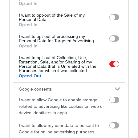
grant or deny consent to Google and its third-party tags to
nem csupán száraz, hanem extrémen száraz légrétegr
Opted In
use your data for below specified purposes in below Google
beszélünk.
consent section.
I want to opt-out of the Sale of my
Personal Data.
Ez a levegő ugyanis körülbelül 50 százalékkal kevese
Opted In
nedvességgel bír, mint amit megszokhattunk a trópu
I want to opt-out of processing my
övezetben.
Personal Data for Targeted Advertising.
Opted In
I want to opt-out of Collection, Use,
Retention, Sale, and/or Sharing of my
Ajánljuk figyelmedbe!
Ritka vörös lidércet sikerült
Personal Data that Is Unrelated with the
levideóznia az űrből a NASA asztronautájának
Purposes for which it was collected.
Opted Out
Google consents
I want to allow Google to enable storage
related to advertising like cookies on web or
device identifiers in apps.
I want to allow my user data to be sent to
Google for online advertising purposes.