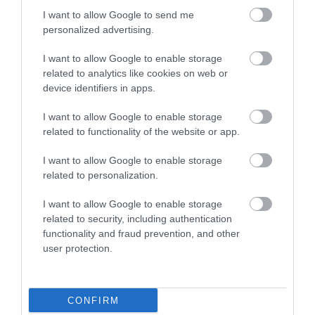
I want to allow Google to send me
personalized advertising.
I want to allow Google to enable storage
related to analytics like cookies on web or
device identifiers in apps.
I want to allow Google to enable storage
related to functionality of the website or app.
A keletről nyugat felé fújó, az Egyenlítő felé haladó
úgynevezett passzátszelek pedig egész egyszerűen
I want to allow Google to enable storage
kifújják ezt a légréteget az Atlanti-óceán felé. A
related to personalization.
klímaváltozás miatt azonban a legtömegek nyugati-
I want to allow Google to enable storage
keleti irányú mozgása az elmúlt évtizedekben egyre
related to security, including authentication
gyakrabban jelent déli-északi mozgást is – és így jutha
functionality and fraud prevention, and other
el Magyarországra is a por.
user protection.
A szakértők szerint egyébként a szaharai por
önmagában nem növeli a hőséget, sőt, épp
CONFIRM
ellenkezőleg. A levegőben található sivatagi homok