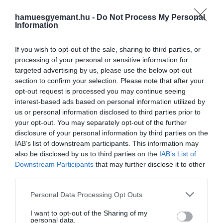
Budapest egét is gyakran festi narancssárgára a szahar
homok
hamuesgyemant.hu -
Do Not Process My Personal
Information
Fotó: Getty Images
If you wish to opt-out of the sale, sharing to third parties, or
Bár az tény, hogy nem egyedülálló esetről beszélünk, 
processing of your personal or sensitive information for
targeted advertising by us, please use the below opt-out
szaharai szél ugyanis minden évben szezonálisan
section to confirm your selection. Please note that after your
változik és pontosan ez az, ami minden évben szét is
opt-out request is processed you may continue seeing
hordja a kellemetlenségeket okozó homokot és port 
interest-based ads based on personal information utilized by
világon. A Szaharában – ami a Föld legnagyobb forró
us or personal information disclosed to third parties prior to
sivataga – minden évben július és augusztus között
your opt-out. You may separately opt-out of the further
felerősödik a széljárás, ami a különböző szemcséket
disclosure of your personal information by third parties on the
gyakorlatilag felszívja és befújja a troposzférába, vagyis
IAB’s list of downstream participants. This information may
also be disclosed by us to third parties on the
IAB’s List of
légkör legalsó rétegébe.
Downstream Participants
that may further disclose it to other
third parties.
Itt aztán kialakul egy olyan levegőréteg, ami nagyjábó
3-4 kilométer széles és tele van száraz, poros levegővel
Please note that this website/app uses one or more Google
Personal Data Processing Opt Outs
Ez a jelenség nagyjából 1,6 kilométerre a földfelszín
services and may gather and store information including but
fölött kezdődik és a szakértők szerint ebben az esetb
not limited to your visit or usage behaviour. You may click to
I want to opt-out of the Sharing of my
personal data.