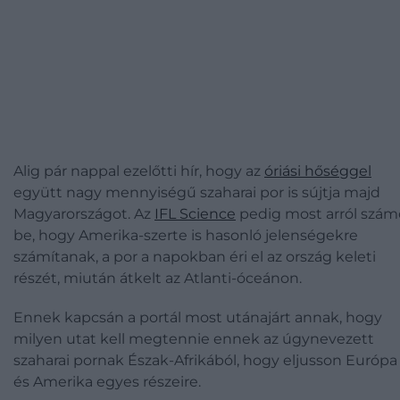
Alig pár nappal ezelőtti hír, hogy az
óriási hőséggel
együtt nagy mennyiségű szaharai por is sújtja majd
Magyarországot. Az
IFL Science
pedig most arról szám
be, hogy Amerika-szerte is hasonló jelenségekre
számítanak, a por a napokban éri el az ország keleti
részét, miután átkelt az Atlanti-óceánon.
Ennek kapcsán a portál most utánajárt annak, hogy
milyen utat kell megtennie ennek az úgynevezett
szaharai pornak Észak-Afrikából, hogy eljusson Európa
és Amerika egyes részeire.