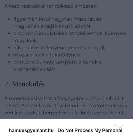
A harci reakcióval rendelkező emberek:
figyelmen kívül hagynak másokat, és
maguknak akarják az utolsó szót
kirobbanó indulatokkal rendelkeznek, könnyen
reagálnak
folyamatosan fenyegetve érzik magukat
visszavágnak a tekintélynek
bűntudatot vagy szégyent éreznek a
kirohanások után
​2. Menekülés
A menekülési válasz a fenyegetés elől való elfutást
jelenti. Az ezzel a mintával rendelkező emberek úgy
védik magukat, hogy elmenekülnek a veszély elől.
A menekülési válasz jellemző rád, ha:
hamuesgyemant.hu -
Do Not Process My Personal