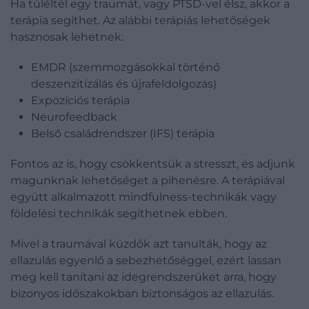
Ha túléltél egy traumát, vagy PTSD-vel élsz, akkor a
terápia segíthet. Az alábbi terápiás lehetőségek
hasznosak lehetnek:
EMDR (szemmozgásokkal történő
deszenzitizálás és újrafeldolgozás)
Expozíciós terápia
Neurofeedback
Belső családrendszer (IFS) terápia
Fontos az is, hogy csökkentsük a stresszt, és adjunk
magunknak lehetőséget a pihenésre. A terápiával
együtt alkalmazott mindfulness-technikák vagy
földelési technikák segíthetnek ebben.
Mivel a traumával küzdők azt tanulták, hogy az
ellazulás egyenlő a sebezhetőséggel, ezért lassan
meg kell tanítani az idegrendszerüket arra, hogy
bizonyos időszakokban biztonságos az ellazulás.