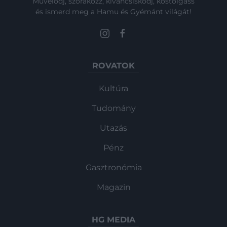
Művelődj, szórakozz, kíváncsiskodj, kóstolgass
és ismerd meg a Hamu és Gyémánt világát!
ROVATOK
Kultúra
Tudomány
Utazás
Pénz
Gasztronómia
Magazin
HG MEDIA