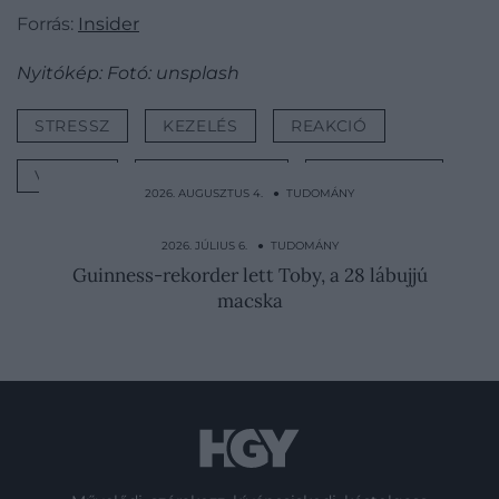
Forrás:
Insider
Nyitókép: Fotó: unsplash
STRESSZ
KEZELÉS
REAKCIÓ
VÁLASZ
SZEMÉLYISÉG
TUDOMÁNY
2026. AUGUSZTUS 4. ● TUDOMÁNY
Egyetlen éjszaka alatt több mint 1700
emberrel végzett a…
2026. JÚLIUS 6. ● TUDOMÁNY
Guinness-rekorder lett Toby, a 28 lábujjú
macska