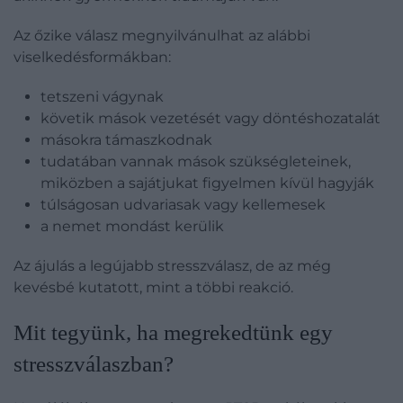
Az őzike válasz megnyilvánulhat az alábbi
viselkedésformákban:
tetszeni vágynak
követik mások vezetését vagy döntéshozatalát
másokra támaszkodnak
tudatában vannak mások szükségleteinek,
miközben a sajátjukat figyelmen kívül hagyják
túlságosan udvariasak vagy kellemesek
a nemet mondást kerülik
Az ájulás a legújabb stresszválasz, de az még
kevésbé kutatott, mint a többi reakció.
​Mit tegyünk, ha megrekedtünk egy
stresszválaszban?