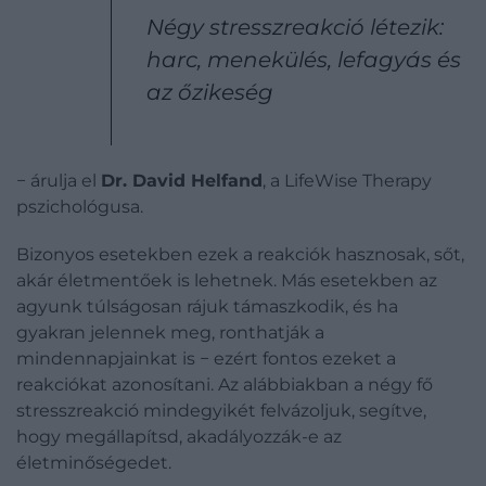
Négy stresszreakció létezik:
harc, menekülés, lefagyás és
az őzikeség
− árulja el
Dr. David Helfand
, a LifeWise Therapy
pszichológusa.
Bizonyos esetekben ezek a reakciók hasznosak, sőt,
akár életmentőek is lehetnek. Más esetekben az
agyunk túlságosan rájuk támaszkodik, és ha
gyakran jelennek meg, ronthatják a
mindennapjainkat is − ezért fontos ezeket a
reakciókat azonosítani. Az alábbiakban a négy fő
stresszreakció mindegyikét felvázoljuk, segítve,
hogy megállapítsd, akadályozzák-e az
életminőségedet.