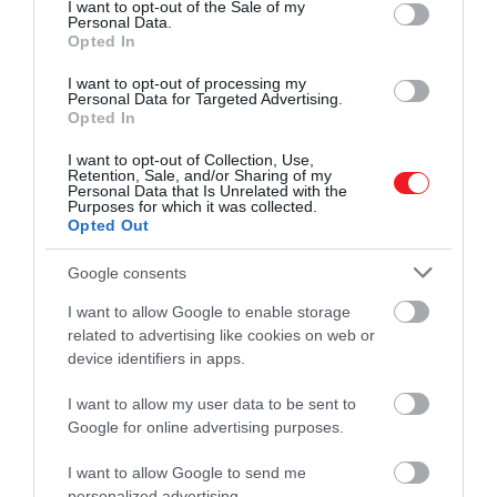
consent section.
I want to opt-out of the Sale of my
Personal Data.
Opted In
Ha tovább olvasnál:
8 meditációs módszer, amit
I want to opt-out of processing my
akár otthon is kipróbálhatunk
Personal Data for Targeted Advertising.
Opted In
I want to opt-out of Collection, Use,
Retention, Sale, and/or Sharing of my
​3. Lefagyás
Personal Data that Is Unrelated with the
Purposes for which it was collected.
Opted Out
Azok az emberek, akik lefagynak, képtelenek
reagálni a fenyegetésre, és gyakran inkább
Google consents
elhatárolódnak tőle. Ez egyfajta szünetreakció.
I want to allow Google to enable storage
related to advertising like cookies on web or
Abban a pillanatban, amikor lefagysz, előfordulhat,
device identifiers in apps.
hogy:
I want to allow my user data to be sent to
hagyod, hogy mások kiabáljanak veled
Google for online advertising purposes.
visszatartod a lélegzeted
hideget, zsibbadást vagy sápadást észlelsz
I want to allow Google to send me
personalized advertising.