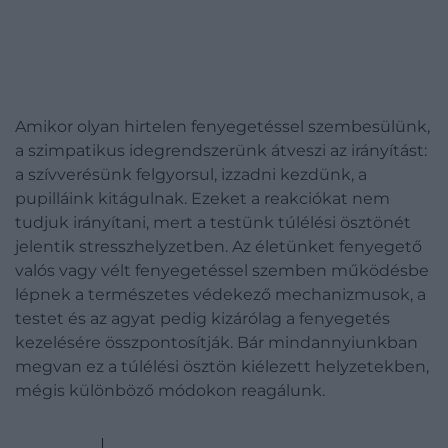
Amikor olyan hirtelen fenyegetéssel szembesülünk,
a szimpatikus idegrendszerünk átveszi az irányítást:
a szívverésünk felgyorsul, izzadni kezdünk, a
pupilláink kitágulnak. Ezeket a reakciókat nem
tudjuk irányítani, mert a testünk túlélési ösztönét
jelentik stresszhelyzetben. Az életünket fenyegető
valós vagy vélt fenyegetéssel szemben működésbe
lépnek a természetes védekező mechanizmusok, a
testet és az agyat pedig kizárólag a fenyegetés
kezelésére összpontosítják. Bár mindannyiunkban
megvan ez a túlélési ösztön kiélezett helyzetekben,
mégis különböző módokon reagálunk.