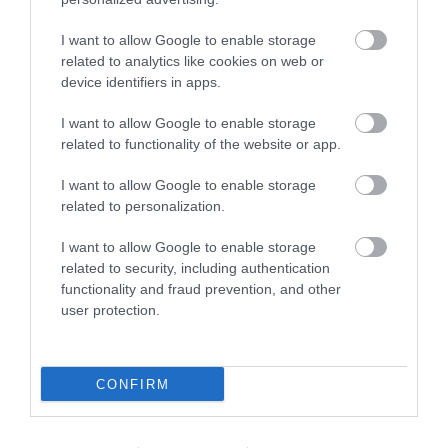
csökken a szívverésed
megmerevedsz
I want to allow Google to enable storage
related to analytics like cookies on web or
A lefagyásra hajlamos emberek ezeket a viselkedési
device identifiers in apps.
formákat tapasztalhatják:
I want to allow Google to enable storage
nyugodtnak érzik magukat
related to functionality of the website or app.
az az érzésük, hogy eltávolodnak a helyzetektől
bezárkóznak vagy kerülik az éles helyzeteket
I want to allow Google to enable storage
related to personalization.
úgy érzik, hogy az élet értelmetlen
nehezen tudják megkülönböztetni a valóságot
I want to allow Google to enable storage
a fejükben lejátszódó forgatókönyvektől
related to security, including authentication
elszigetelődnek
functionality and fraud prevention, and other
gyorsan feladják
user protection.
​4. Őzike
CONFIRM