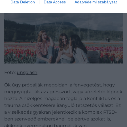
Data Deletion
Data Access
Adatvédelmi szabályzat
Fotó:
unsplash
Ők úgy próbálják megoldani a fenyegetést, hogy
megnyugtatják az agresszort, vagy közelebb lépnek
hozzá. A hízelgés magában foglalja a konfliktus és a
trauma csökkentésére irányuló tetszetős választ. Ez
a viselkedés gyakran jelentkezik a komplex PTSD-
ben szenvedő embereknél, beleértve azokat is,
akiknek gyermekkori traumájuk van.