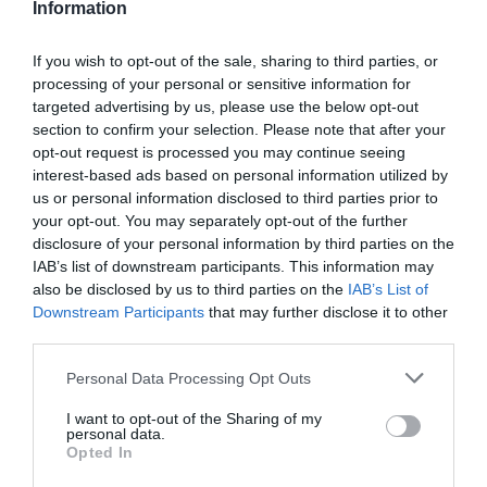
Information
szó szerint menekülsz a fenyegetés elől
elmész otthonról egy veszekedés vagy
If you wish to opt-out of the sale, sharing to third parties, or
nézeteltérés után
processing of your personal or sensitive information for
a kapcsolatokat hirtelen fejezed be
targeted advertising by us, please use the below opt-out
az elköteleződést kerülöd, beleértve a
section to confirm your selection. Please note that after your
párkapcsolatokat is
opt-out request is processed you may continue seeing
interest-based ads based on personal information utilized by
A menekülési reakcióval rendelkező emberek
us or personal information disclosed to third parties prior to
your opt-out. You may separately opt-out of the further
ezeket a viselkedési formákat mutathatják:
disclosure of your personal information by third parties on the
IAB’s list of downstream participants. This information may
problémájuk van a nyugalommal vagy a
also be disclosed by us to third parties on the
IAB’s List of
pihenéssel
Downstream Participants
that may further disclose it to other
a munkára vagy más eredményekre
third parties.
összpontosítanak inkább
Please note that this website/app uses one or more Google
mikromenedzselnek
Personal Data Processing Opt Outs
services and may gather and store information including but
sietnek
not limited to your visit or usage behaviour. You may click to
I want to opt-out of the Sharing of my
könnyen elterelődik a figyelmük
personal data.
grant or deny consent to Google and its third-party tags to
Opted In
szoronganak vagy pánikrohamuk van
use your data for below specified purposes in below Google