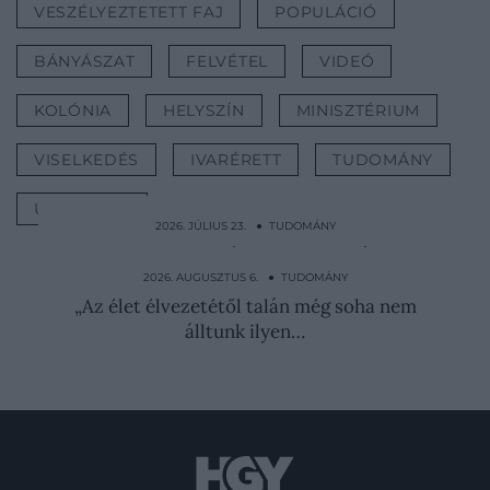
VESZÉLYEZTETETT FAJ
POPULÁCIÓ
BÁNYÁSZAT
FELVÉTEL
VIDEÓ
KOLÓNIA
HELYSZÍN
MINISZTÉRIUM
VISELKEDÉS
IVARÉRETT
TUDOMÁNY
ÚJ-ZÉLAND
2026. JÚLIUS 23. ● TUDOMÁNY
86 kilogramm szárazjéggel próbáltak
megfékezni egy…
2026. AUGUSZTUS 6. ● TUDOMÁNY
„Az élet élvezetétől talán még soha nem
álltunk ilyen…