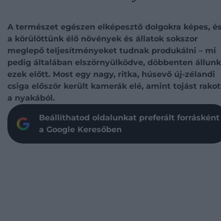
A természet egészen elképesztő dolgokra képes, é
a körülöttünk élő növények és állatok sokszor
meglepő teljesítményeket tudnak produkálni – mi
pedig általában elszörnyülködve, döbbenten állunk
ezek előtt. Most egy nagy, ritka, húsevő új-zélandi
csiga először került kamerák elé, amint tojást rakot
a nyakából.
Beállíthatod oldalunkat preferált forrásként
a Google Keresőben