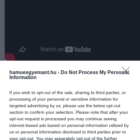
Lisa Flanagan
, aki 12 éve gondozza a csigákat,
hamuesgyemant.hu -
Do Not Process My Personal
Information
elmondta, hogy viselkedésük jelentősen eltér a
közismert csigafajokétól.
If you wish to opt-out of the sale, sharing to third parties, or
processing of your personal or sensitive information for
targeted advertising by us, please use the below opt-out
Teljesen ellentétesek a Új-
section to confirm your selection. Please note that after your
opt-out request is processed you may continue seeing
Zélandra betelepített kerti
interest-based ads based on personal information utilized by
csigákkal, azok ugyanis
us or personal information disclosed to third parties prior to
olyanok, mint a gyomnövénye
your opt-out. You may separately opt-out of the further