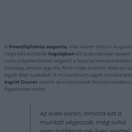
A
Powelliphanta
augusta
,
más néven Mount August
csiga két évtizede
fogságban
élő populációján éppen
rutin súlyellenőrzést végzett a helyi természetvédelm
hatóság, amikor egy kis, fehér tojás kezdett előbújni a
egyik állat nyakából. A minisztérium egyik munkatársa
Ingrid Grune
r
szerint az erről készült felvétel rendkívü
figyelemre méltó.
Az évek során, amióta ezt a
munkát végezzük, még soha
nem találkoztunk ilyen esettel.