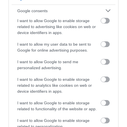
és bírósági eljárást is kiváltott, de végül a kormány
jóváhagyta.
Google consents
I want to allow Google to enable storage
related to advertising like cookies on web or
Ezt is olvasd el!
A természet meteorológusai: 5
device identifiers in apps.
lenyűgöző állat, ami képes előre jelezni az időjárás-
I want to allow my user data to be sent to
változást
Google for online advertising purposes.
I want to allow Google to send me
personalized advertising.
Körülbelül négyezer csigát szállítottak a közeli
helyszínekre, további kétezret pedig fogságban tartot
I want to allow Google to enable storage
kolónia létrehozására használtak fel – ezt egyrészt azér
related to analytics like cookies on web or
tették, hogy növeljék a faj genetikai sokféleségét,
device identifiers in apps.
másrészt azért, hogy bebiztosítsák magukat arra az
I want to allow Google to enable storage
esetre, ha az áttelepített csigák nem tudnának megél
related to functionality of the website or app.
új lakóhelyükön.
I want to allow Google to enable storage
related to personalization.