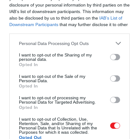
disclosure of your personal information by third parties on the
évente több ezer utódjuk
IAB’s list of downstream participants. This information may
születik, és rövid az életük.
also be disclosed by us to third parties on the
IAB’s List of
Downstream Participants
that may further disclose it to other
third parties.
Please note that this website/app uses one or more Google
Kath Walker
, a minisztérium vezető tanácsadója
Personal Data Processing Opt Outs
services and may gather and store information including but
elmondta, hogy a hermafrodita csigák nemi nyílást
not limited to your visit or usage behaviour. You may click to
I want to opt-out of the Sharing of my
fejlesztettek ki a nyakukon, így a héjukban
personal data.
grant or deny consent to Google and its third-party tags to
Opted In
maradhatnak párosodás és tojásrakás közben.
use your data for below specified purposes in below Google
consent section.
I want to opt-out of the Sale of my
Hol élnek ezek a csigák?
Personal Data.
Opted In
A minisztérium 2006 óta hűtött konténerekben tartja
I want to opt-out of processing my
Personal Data for Targeted Advertising.
veszélyeztetett
csigák populációját, miután a Solid
Opted In
Energy bányavállalat megkezdte a bányászatot az
egyetlen élőhelyükön, a South Island Westport
I want to opt-out of Collection, Use,
Retention, Sale, and/or Sharing of my
közelében található Mount Augustus hegygerincén. A
Personal Data that Is Unrelated with the
Purposes for which it was collected.
bányászati terv egyébként akkoriban közfelháborodás
Opted Out