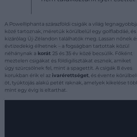
A Powelliphanta szárazföldi csigák a világ legnagyobbj
közé tartoznak, méretük körülbelül egy golflabdáé, és
kizárólag Új-Zélandon találhatók meg. Lassan nőnek é
évtizedekig élhetnek – a fogságban tartottak közül
néhánynak a
korát
25 és 35 év közé becsülik. Főként
meztelen csigákat és földigilisztákat esznek, amiket
úgy szürcsölnek fel, mint a spagettit. A csigák 8 éves
korukban érik el az
ivarérettséget
, és évente körülbel
öt, tyúktojás alakú petét raknak, amelyek kikelése töb
mint egy évig is eltarthat.