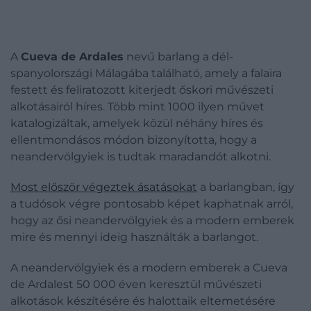
A
Cueva de Ardales
nevű barlang a dél-
spanyolországi Málagába található, amely a falaira
festett és feliratozott kiterjedt őskori művészeti
alkotásairól híres. Több mint 1000 ilyen művet
katalogizáltak, amelyek közül néhány híres és
ellentmondásos módon bizonyította, hogy a
neandervölgyiek is tudtak maradandót alkotni.
Most először végeztek ásatásokat
a barlangban, így
a tudósok végre pontosabb képet kaphatnak arról,
hogy az ősi neandervölgyiek és a modern emberek
mire és mennyi ideig használták a barlangot.
A neandervölgyiek és a modern emberek a Cueva
de Ardalest 50 000 éven keresztül művészeti
alkotások készítésére és halottaik eltemetésére