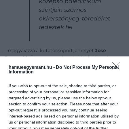
középső paleolitikum
szintjein számos
okkerszőnyeg-töredéket
fedeztek fel
– magyarázza a kutatócsoport, amelyet
José
Ramos-Muñoz,
a spanyolországi Cádizi Egyetem
régésze vezet.
hamuesgyemant.hu -
Do Not Process My Personal
Information
If you wish to opt-out of the sale, sharing to third parties, or
processing of your personal or sensitive information for
targeted advertising by us, please use the below opt-out
section to confirm your selection. Please note that after your
opt-out request is processed you may continue seeing
interest-based ads based on personal information utilized by
us or personal information disclosed to third parties prior to
your opt-out. You may separately opt-out of the further