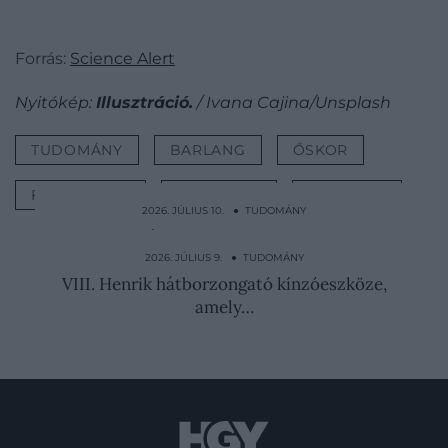
Forrás:
Science Alert
Nyitókép:
Illusztráció.
/ Ivana Cajina/Unsplash
TUDOMÁNY
BARLANG
ŐSKOR
FELFEDEZÉS
MŰVÉSZET
ŐSEMBER
2026. JÚLIUS 10. ● TUDOMÁNY
Ez az apró állat öli meg a legtöbb embert,
és a…
2026. JÚLIUS 9. ● TUDOMÁNY
VIII. Henrik hátborzongató kínzóeszköze,
amely…