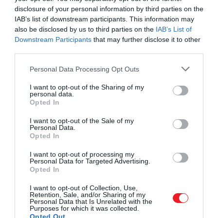
disclosure of your personal information by third parties on the
IAB’s list of downstream participants. This information may
also be disclosed by us to third parties on the
IAB’s List of
Downstream Participants
that may further disclose it to other
A Cueva de Ardales ásatási területe a középső
third parties.
paleolitikumból származó bizonyítékokkal.
Please note that this website/app uses one or more Google
Personal Data Processing Opt Outs
services and may gather and store information including but
Ramos-Muñoz et al., CC-BY 4.0
not limited to your visit or usage behaviour. You may click to
I want to opt-out of the Sharing of my
(https://creativecommons.org/licenses/by/4.0/)
personal data.
grant or deny consent to Google and its third-party tags to
Opted In
use your data for below specified purposes in below Google
Az ásatások 2011 és 2018 között zajlottak, a
consent section.
I want to opt-out of the Sale of my
kutatások elsősorban a barlang bejáratára
Personal Data.
Opted In
összpontosítottak. Valószínűleg ez a helyszín
leginkább látogatott területe, és itt találhatóak a
I want to opt-out of processing my
legnagyobb koncentrációban nonfiguratív,
Personal Data for Targeted Advertising.
Opted In
absztrakt festmények.
I want to opt-out of Collection, Use,
A kutatók innen lefelé ástak, hogy hozzáférjenek a
Retention, Sale, and/or Sharing of my
Personal Data that Is Unrelated with the
különböző, az idők során betemetett rétegekhez,
Purposes for which it was collected.
amelyek az emberi jelenlét nyomait tartalmazzák.
Opted Out