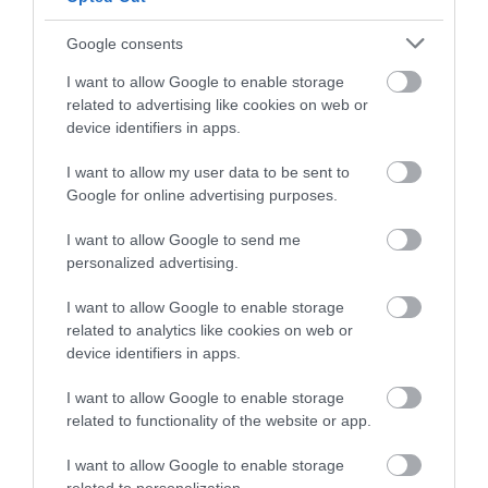
Google consents
Ezek a rétegvizsgálatok feltárták a barlang
szakadozott foglaltsági történetét. Ezt több mint 58
I want to allow Google to enable storage
000 évvel ezelőttre datálták a radiokarbonos
related to advertising like cookies on web or
kormeghatározás segítségével, ami összhangban
device identifiers in apps.
van a barlang legrégebbi festményeinek –
I want to allow my user data to be sent to
pontokból, ujjhegyekből és kezekből álló absztrakt
Google for online advertising purposes.
alkotásoknak – korábban kapott dátumával. Ez a
barlang neandervölgyi megszállása volt, amely
I want to allow Google to send me
körülbelül 43 000 évvel ezelőtt szűnt meg.
personalized advertising.
Úgy tűnik, hogy a modern emberek 35 000 évvel
I want to allow Google to enable storage
ezelőtt érkeztek a térségbe, ami arra utal, hogy a
related to analytics like cookies on web or
device identifiers in apps.
barlang jó ideig, körülbelül 7 000 évig nem volt
használatban. A modern ember megérkezésétől
I want to allow Google to enable storage
kezdve a barlangot a kálkolitikum, vagyis a rézkor
related to functionality of the website or app.
kezdetéig használták.
I want to allow Google to enable storage
Érdekes módon, bár jóval később érkeztek, úgy