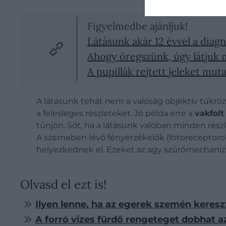
Figyelmedbe ajánljuk!
Látásunk akár 12 évvel a diagn
Ahogy öregszünk, úgy látjuk 
A pupillák rejtett jeleket mut
A látásunk tehát nem a valóság objektív tükröz
a felesleges részleteket. Jó példa erre a
vakfolt
tűnjön. Sőt, ha a látásunk valóban minden rész
A
szemeben lévő fényérzékelők (fotoreceptorok)
helyezkednek el. Ezeket az agy szűrőmechaniz
Olvasd el ezt is!
Ilyen lenne, ha az egerek szemén kereszt
A forró vizes fürdő rengeteget dobhat a