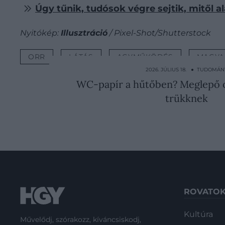
Úgy tűnik, tudósok végre sejtik, mitől al
Nyitókép:
Illusztráció
/ Pixel-Shot/Shutterstock
ORR
LÁTÁS
AGYMŰKÖDÉS
MAGYA
2026. JÚLIUS 18. ● TUDOMÁN
WC-papír a hűtőben? Meglepő o
trükknek
ROVATO
Kultúra
Művelődj, szórakozz, kíváncsiskodj,