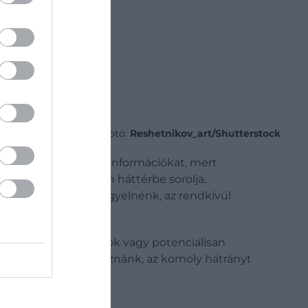
Fotó:
Reshetnikov_art/Shutterstock
űri az érzékszervi információkat, mert
ánya – automatikusan háttérbe sorolja.
en ilyen ingerre figyelnénk, az rendkívül
 változnak, váratlanok vagy potenciálisan
 orrunkkal foglalkoznánk, az komoly hátrányt