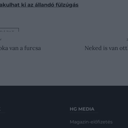
akulhat ki az állandó fülzúgás
RÁZAT
Y
ka van a furcsa
Neked is van ot
K
HG MEDIA
Magazin-előfizetés