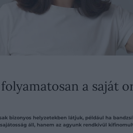
 folyamatosan a saját o
 csak bizonyos helyzetekben látjuk, például ha bandz
sajátosság áll, hanem az agyunk rendkívül kifinomu