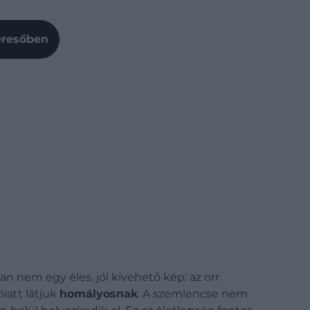
Keresőben
 nem egy éles, jól kivehető kép: az orr
miatt látjuk
homályosnak
. A szemlencse
nem