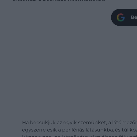
Be
Ha becsukjuk az egyik szemünket, a látómezőnkb
egyszerre esik a perifériás látásunkba, és túl k