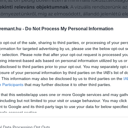
ni, az orr pedig bőven ezen a minimális fókusztávolságon
kinti releváns objektumnak
. A vizuális rendszerünk az
rnyezetünkről, míg az elmosódott, állandó jelenlétű elem
emant.hu -
Do Not Process My Personal Information
dik el, mégsem zavarja a látást. Ennek oka
a két
szem
e
to opt-out of the sale, sharing to third parties, or processing of your per
sik szem gyakran még érzékeli ugyanazt a területet. Az a
formation for targeted advertising by us, please use the below opt-out s
 egyik szem által takart rész „láthatatlanná” válik, mert 
r selection. Please note that after your opt-out request is processed y
 körülbelül 15 százalékát – elfoglalja, mégsem érzékeljük
eing interest-based ads based on personal information utilized by us or
 jelenléte ne legyen feltűnő.
disclosed to third parties prior to your opt-out. You may separately opt-
losure of your personal information by third parties on the IAB’s list of
. This information may also be disclosed by us to third parties on the
IA
Participants
that may further disclose it to other third parties.
ősének sokáig csak egyetlen szeme volt, a feje t
 that this website/app uses one or more Google services and may gath
including but not limited to your visit or usage behaviour. You may click 
 to Google and its third-party tags to use your data for below specifi
ogle consent section.
l Data Processing Opt Outs