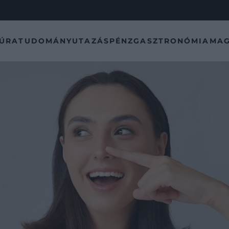
TÚRA
TUDOMÁNY
UTAZÁS
PÉNZ
GASZTRONÓMIA
MAG