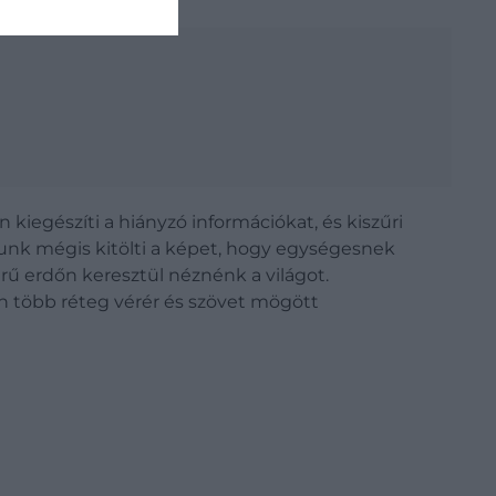
kiegészíti a hiányzó információkat, és kiszűri
unk mégis kitölti a képet, hogy egységesnek
űrű erdőn keresztül néznénk a világot.
an több réteg vérér és szövet mögött