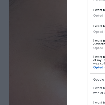
I want t
Opted 
I want t
Opted 
I want 
Advertis
Opted 
I want t
of my P
was col
Opted 
Google 
I want t
web or d
I want t