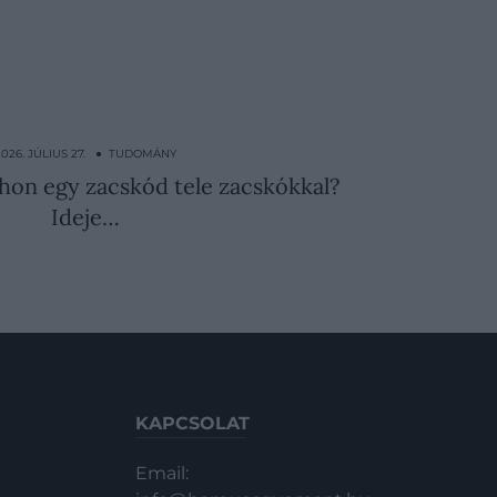
2026. JÚLIUS 27. ● TUDOMÁNY
thon egy zacskód tele zacskókkal?
Ideje…
KAPCSOLAT
Email: