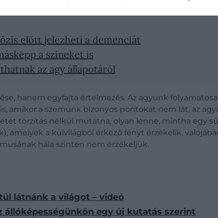
ózis előtt jelezheti a demenciát
másképp a színeket is
athatnak az agy állapotáról
ése, hanem egyfajta értelmezés. Az agyunk folyamatosan 
is, amikor a szemünk bizonyos pontokat nem lát, az agy
letet torzítás nélkül mutatna, olyan lenne, mintha egy s
, amelyek a külvilágból érkező fényt érzékelik, valójáb
musának hála szintén nem érzékeljük.
ül látnánk a világot – videó
z állóképességünkön egy új kutatás szerint