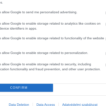
s.
to allow Google to send me personalized advertising.
o allow Google to enable storage related to analytics like cookies on
evice identifiers in apps.
o allow Google to enable storage related to functionality of the website
o allow Google to enable storage related to personalization.
működésében rejlik. Az idegrendszerünk folyamatosan sz
Az állandó, változatlan ingereket – mint az orrunk látv
o allow Google to enable storage related to security, including
ésünket, a pislogásunkat vagy a szívverésünket. Ha mind
cation functionality and fraud prevention, and other user protection.
nnapi tevékenységeinket.
 Az agyunk inkább azokra a dolgokra koncentrál, amelyek
CONFIRM
örnyezetünkben történő eseményekre. Ha folyamatosan az
Data Deletion
Data Access
Adatvédelmi szabályzat