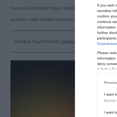
If you wish 
Ezek a jelenségek még a végtelen univerzumban i
sensitive in
confirm you
ilyenkor több milliárd tonnányi anyagot lövell ki 
continue se
information 
further disc
participants
Ajánljuk figyelmedbe!
Záptojás szagú bolygót fed
Downstream 
Please note
information 
deny consent
in below Go
Persona
I want t
Opted 
I want t