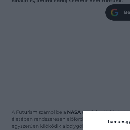
oldalát is, amiről eddig semmit nem tudtunk.
Be
A
Futurism
számol be a
NASA
egyik legújabb kutatá
életében rendszeresen előfordulnak napkitörések 
hamuesgy
egyszerűen kilökődik a bolygóközi térbe.