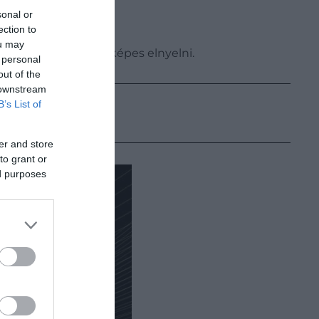
sonal or
ection to
ou may
volság negyedét is képes elnyelni.
 personal
out of the
 downstream
B’s List of
er and store
to grant or
ed purposes