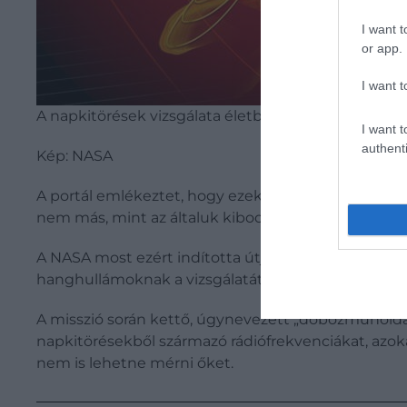
I want t
or app.
I want t
A napkitörések vizsgálata életbevágóan fontos a 
I want t
authenti
Kép: NASA
A portál emlékeztet, hogy ezek a jelenségek önmag
nem más, mint az általuk kibocsátott rádióhullámok
A NASA most ezért indította útjára a
CURIE
(CubeSa
hanghullámoknak a vizsgálatát tűzte ki céljául.
A misszió során kettő, úgynevezett „dobozműhold
napkitörésekből származó rádiófrekvenciákat, azokat
nem is lehetne mérni őket.