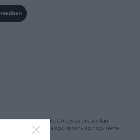
Keresőben
a Napról. Az köztudott, hogy az óriáscsillag
, amikor a napkorona egy viszonylag nagy része