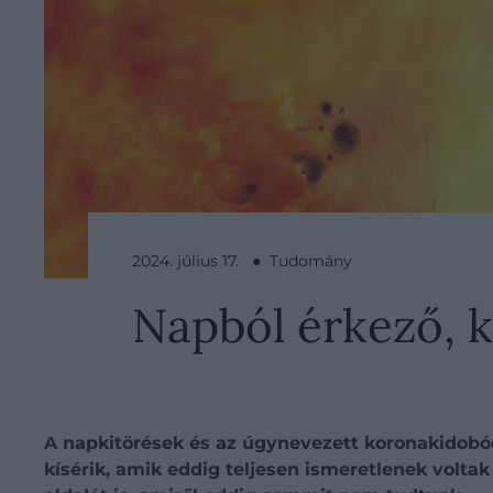
2024. július 17. ● Tudomány
​Napból érkező, 
A napkitörések és az úgynevezett koronakidobód
kísérik, amik eddig teljesen ismeretlenek vol