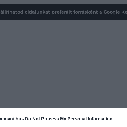
állíthatod oldalunkat preferált forrásként a Google 
sáról, ami forradalmasíthatja azt, amit eddig gondoltunk 
és koronakidobódások; utóbbi egy olyan eseményre utal
emant.hu -
Do Not Process My Personal Information