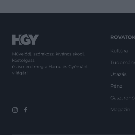
ROVATO
Kultúra
Művelődj, szórakozz, kíváncsiskodj,
kóstolgass
Tudomán
és ismerd meg a Hamu és Gyémánt
világát!
Utazás
Pénz
Gasztron
Magazin