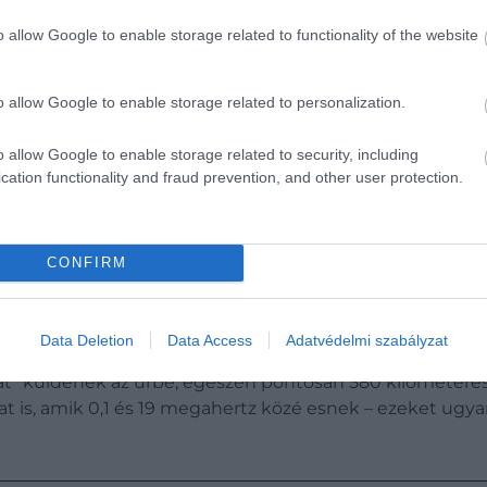
o allow Google to enable storage related to functionality of the website
o allow Google to enable storage related to personalization.
földi kommunikációs rendszerek szempontjából
o allow Google to enable storage related to security, including
cation functionality and fraud prevention, and other user protection.
ukban is nagyon látványosak, de van egy tulajdonságuk
, amiknek a létezéséről eddig is tudtunk, de vizsgálni 
CONFIRM
t Radio Interferometry Experiment) névre hallgató prog
Data Deletion
Data Access
Adatvédelmi szabályzat
at” küldenek az űrbe, egészen pontosan 580 kilométere
 is, amik 0,1 és 19 megahertz közé esnek – ezeket ugyani