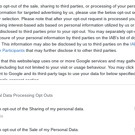
to opt-out of the sale, sharing to third parties, or processing of your per
s hatalmasnak számítanak:
formation for targeted advertising by us, please use the below opt-out s
r selection. Please note that after your opt-out request is processed y
magából a Nap, ami bizonyos esetekben akár a Föld-Nap tá
eing interest-based ads based on personal information utilized by us or
disclosed to third parties prior to your opt-out. You may separately opt-
losure of your personal information by third parties on the IAB’s list of
. This information may also be disclosed by us to third parties on the
IA
eztek fel a kutatók
Participants
that may further disclose it to other third parties.
 that this website/app uses one or more Google services and may gath
including but not limited to your visit or usage behaviour. You may click 
 to Google and its third-party tags to use your data for below specifi
ogle consent section.
l Data Processing Opt Outs
o opt-out of the Sharing of my personal data.
In
o opt-out of the Sale of my Personal Data.