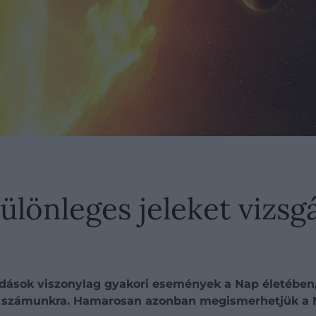
különleges jeleket vizsg
ások viszonylag gyakori események a Nap életében, d
tak számunkra. Hamarosan azonban megismerhetjük a 