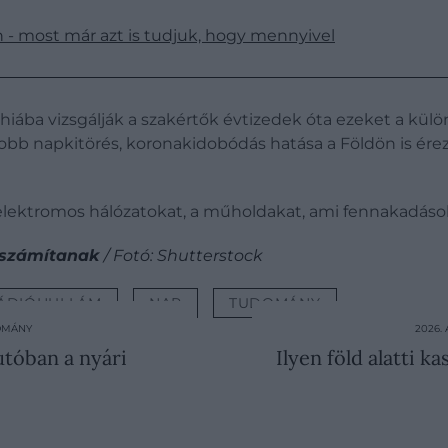
n - most már azt is tudjuk, hogy mennyivel
t hiába vizsgálják a szakértők évtizedek óta ezeket a k
obb napkitörés, koronakidobódás hatása a Földön is érez
elektromos hálózatokat, a műholdakat, ami fennakadás
k számítanak
/ Fotó: Shutterstock
ÁDIÓHULLÁM
NAP
TUDOMÁNY
DOMÁNY
2026.
utóban a nyári
Ilyen föld alatti k