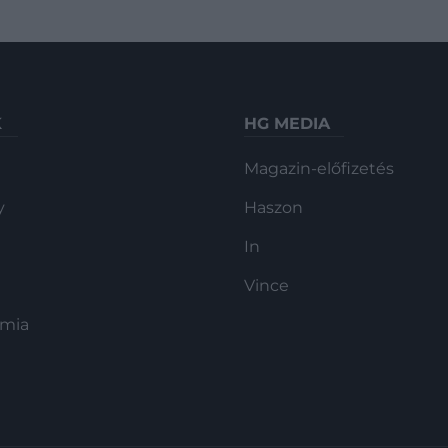
K
HG MEDIA
Magazin-előfizetés
y
Haszon
In
Vince
ómia