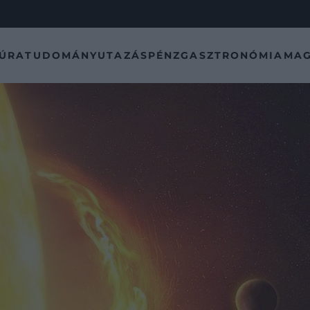
TÚRA
TUDOMÁNY
UTAZÁS
PÉNZ
GASZTRONÓMIA
MAG