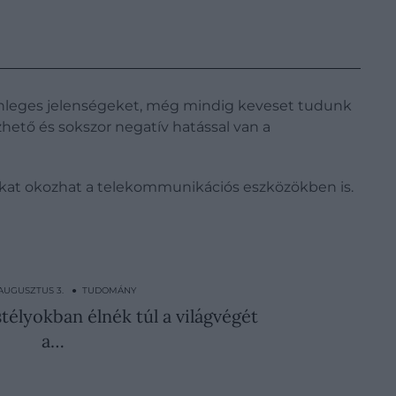
ülönleges jelenségeket, még mindig keveset tudunk
hető és sokszor negatív hatással van a
okat okozhat a telekommunikációs eszközökben is.
 AUGUSZTUS 3. ● TUDOMÁNY
astélyokban élnék túl a világvégét
a…