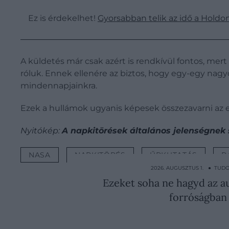
Ez is érdekelhet!
Gyorsabban telik az idő a Holdo
A küldetés már csak azért is rendkívül fontos, mer
róluk. Ennek ellenére az biztos, hogy egy-egy nagy
mindennapjainkra.
Ezek a hullámok ugyanis képesek összezavarni az 
Nyitókép:
A napkitörések általános jelenségne
NASA
NAPKITÖRÉS
ŰRKUTATÁS
R
2026. AUGUSZTUS 1. ● TU
Ezeket soha ne hagyd az a
forróságban