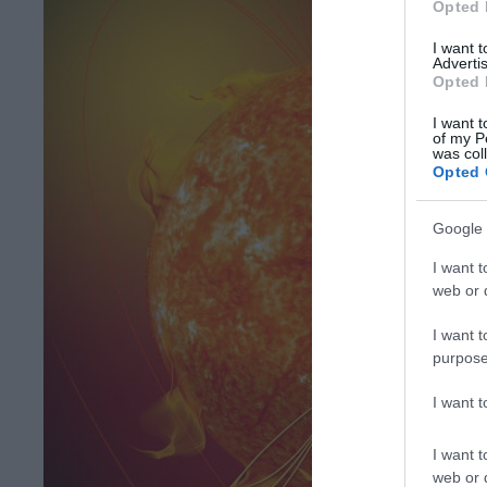
Opted 
I want 
Advertis
Opted 
I want t
of my P
was col
Opted 
Google 
I want t
web or d
I want t
purpose
I want 
I want t
web or d