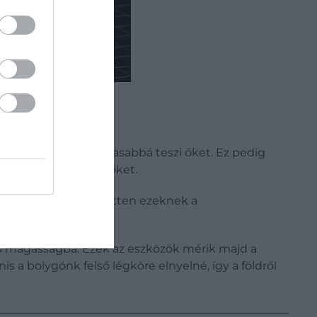
 is, ami még izgalmasabbá teszi őket. Ez pedig
még nem vizsgáltuk őket.
ramját, ami kifejezetten ezeknek a
s magasságba. Ezek az eszközök mérik majd a
s a bolygónk felső légköre elnyelné, így a földről