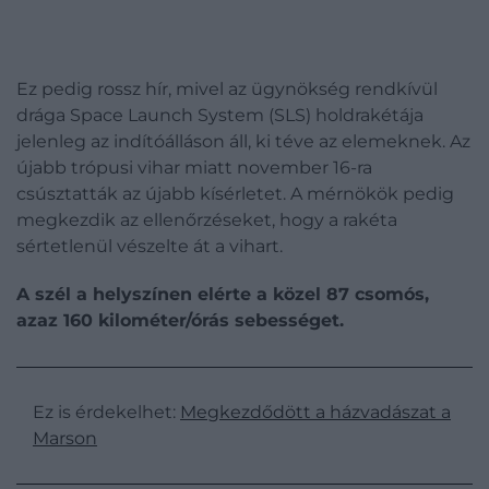
Ez pedig rossz hír, mivel az ügynökség rendkívül
drága Space Launch System (SLS) holdrakétája
jelenleg az indítóálláson áll, ki téve az elemeknek. Az
újabb trópusi vihar miatt november 16-ra
csúsztatták az újabb kísérletet. A mérnökök pedig
megkezdik az ellenőrzéseket, hogy a rakéta
sértetlenül vészelte át a vihart.
A szél a helyszínen elérte a közel 87 csomós,
azaz 160 kilométer/órás sebességet.
Ez is érdekelhet:
Megkezdődött a házvadászat a
Marson