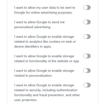
elmúlt hónapokat töltötte. Hogy mi lesz a jövő heti
I want to allow my user data to be sent to
indítási kísérlet eredménye, azt egyelőre nem tudni,
Google for online advertising purposes.
az űrügynökség vasárnap estig ad időt magának,
hogy meghozza a döntést.
I want to allow Google to send me
personalized advertising.
A vihar mindenképp félelmetes pillanat lehetett a
I want to allow Google to enable storage
NASA számára: dollármilliárdok voltak szó szerint
related to analytics like cookies on web or
kitéve az elemeknek, és csak remélni lehet, hogy
device identifiers in apps.
komolyabb kár nélkül megúszták.
I want to allow Google to enable storage
(Futurism)
related to functionality of the website or app.
Nyitókép: Shutterstock
I want to allow Google to enable storage
related to personalization.
HURRIKÁN
NASA
HOLDRAKÉTA
I want to allow Google to enable storage
related to security, including authentication
SZÉL
TUDOMÁNY
functionality and fraud prevention, and other
2026. JÚLIUS 12. ● TUDOMÁNY
user protection.
Ezért szikrázik a szőlő a mikróban – és