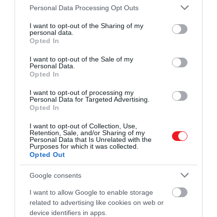
milyen erőfeszítéseket kell
Please note that this website/app uses one or more Google
Personal Data Processing Opt Outs
services and may gather and store information including but
majd tenni a szerkezeti
not limited to your visit or usage behaviour. You may click to
I want to opt-out of the Sharing of my
elemzés újbóli elvégzésére, és
personal data.
grant or deny consent to Google and its third-party tags to
Opted In
use your data for below specified purposes in below Google
mindenkit meggyőzni, hogy
consent section.
I want to opt-out of the Sale of my
írja alá a lemondó
Personal Data.
Opted In
nyilatkozatot, hogy
repülhessen. Sűrű hetek elé
I want to opt-out of processing my
Personal Data for Targeted Advertising.
néznek a NASA szerkezeti
Opted In
mérnökei
I want to opt-out of Collection, Use,
Retention, Sale, and/or Sharing of my
Personal Data that Is Unrelated with the
Purposes for which it was collected.
Opted Out
– tweetelte
Phil Metzger,
a NASA egykori
űrsiklómérnöke.
Google consents
A NASA-nak a rakétát napokba telt volna, amíg
I want to allow Google to enable storage
related to advertising like cookies on web or
visszagurítja a Vehicle Assembly Buildingbe, ahol az
device identifiers in apps.
év eleji több sikertelen indítási kísérlet után az