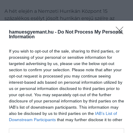
A hét elején a Nemzeti Hurrikán Központ 15
százalékos esélyt jósolt hurrikán erejű szélre az
indítóhelyen, ami be is következett. És ez gondot
hamuesgyemant.hu -
Do Not Process My Personal
jelent: bár a NASA kedden azt állította, hogy a nagy
Information
szél várhatóan nem haladja meg az SLS tervezését,
azonban a dokumentáció szerint a rakétát csak 74,4
If you wish to opt-out of the sale, sharing to third parties, or
csomós széllökések elviselésére tervezték.
processing of your personal or sensitive information for
targeted advertising by us, please use the below opt-out
section to confirm your selection. Please note that after your
opt-out request is processed you may continue seeing
Ez is érdekelhet:
Hatalmas hurrikánt fotóztak le
interest-based ads based on personal information utilized by
az űrből
us or personal information disclosed to third parties prior to
your opt-out. You may separately opt-out of the further
disclosure of your personal information by third parties on the
IAB’s list of downstream participants. This information may
also be disclosed by us to third parties on the
IAB’s List of
Elképzelem, ha a rakéta
Downstream Participants
that may further disclose it to other
túlzott szélnek van kitéve,
third parties.